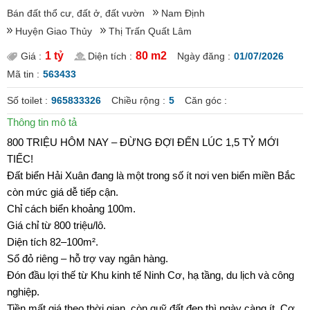
Bán đất thổ cư, đất ở, đất vườn
Nam Định
Huyện Giao Thủy
Thị Trấn Quất Lâm
1 tỷ
80 m2
Giá :
Diện tích :
Ngày đăng :
01/07/2026
Mã tin :
563433
Số toilet :
965833326
Chiều rộng :
5
Căn góc :
Thông tin mô tả
800 TRIỆU HÔM NAY – ĐỪNG ĐỢI ĐẾN LÚC 1,5 TỶ MỚI
TIẾC!
Đất biển Hải Xuân đang là một trong số ít nơi ven biển miền Bắc
còn mức giá dễ tiếp cận.
Chỉ cách biển khoảng 100m.
Giá chỉ từ 800 triệu/lô.
Diện tích 82–100m².
Sổ đỏ riêng – hỗ trợ vay ngân hàng.
Đón đầu lợi thế từ Khu kinh tế Ninh Cơ, hạ tầng, du lịch và công
nghiệp.
Tiền mất giá theo thời gian, còn quỹ đất đẹp thì ngày càng ít. Cơ