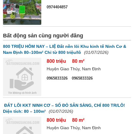
0974404857
Bất động sản cùng người đăng
800 TRIỆU HÔM NAY – LIỆ Đất nền lõi Khu kinh tế Ninh Cơ &
Nam Định 80–100m² Chỉ từ 800 triệu/lô
(01/07/2026)
800 triệu
80 m²
Huyện Giao Thủy, Nam Định
0965833326
0965833326
​ ĐẤT LÕI KKT NINH CƠ – SỔ ĐỎ SẴN SÀNG, CHỈ 800 TR/LÔ! ​​
Diện tích: 80 – 100m²
(01/07/2026)
800 triệu
80 m²
Huyện Giao Thủy, Nam Định