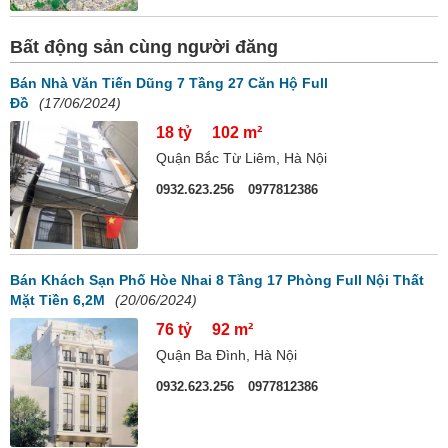
Bất động sản cùng người đăng
Bán Nhà Văn Tiến Dũng 7 Tầng 27 Căn Hộ Full
Đồ
(17/06/2024)
18 tỷ
102 m²
Quận Bắc Từ Liêm, Hà Nội
0932.623.256
0977812386
Bán Khách Sạn Phố Hòe Nhai 8 Tầng 17 Phòng Full Nội Thất
Mặt Tiền 6,2M
(20/06/2024)
76 tỷ
92 m²
Quận Ba Đình, Hà Nội
0932.623.256
0977812386