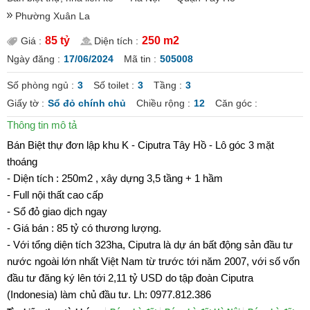
Phường Xuân La
85 tỷ
250 m2
Giá :
Diện tích :
Ngày đăng :
17/06/2024
Mã tin :
505008
Số phòng ngủ :
3
Số toilet :
3
Tầng :
3
Giấy tờ :
Sổ đỏ chính chủ
Chiều rộng :
12
Căn góc :
Thông tin mô tả
Bán Biệt thự đơn lập khu K - Ciputra Tây Hồ - Lô góc 3 mặt
thoáng
- Diện tích : 250m2 , xây dựng 3,5 tầng + 1 hầm
- Full nội thất cao cấp
- Sổ đỏ giao dịch ngay
- Giá bán : 85 tỷ có thương lượng.
- Với tổng diện tích 323ha, Ciputra là dự án bất động sản đầu tư
nước ngoài lớn nhất Việt Nam từ trước tới năm 2007, với số vốn
đầu tư đăng ký lên tới 2,11 tỷ USD do tập đoàn Ciputra
(Indonesia) làm chủ đầu tư. Lh: 0977.812.386