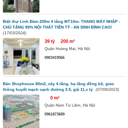
Biệt thự Linh Đàm 200m 4 tầng MT10m- THANG MÁY NHẬP -
CHỦ TẶNG 99% NỘI THẤT TIỀN TỶ - AN SINH ĐỈNH CAO!
(17/03/2024)
39 tỷ
200 m²
Quận Hoàng Mai, Hà Nội
0903419566
Bán Shophouse 80m2, xây 4 tầng, hạ tầng đồng bộ, giao
thông huyết mạch cạnh đường 3.5, giá 11,x tỷ
(07/09/2023)
0 m²
Quận Nam Từ Liêm, Hà Nội
0961873689