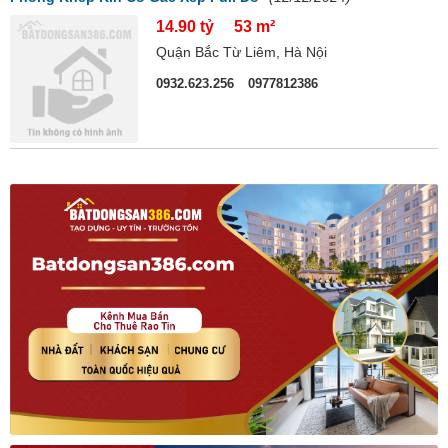
14.90 tỷ
53 m²
Quận Bắc Từ Liêm, Hà Nội
0932.623.256
0977812386