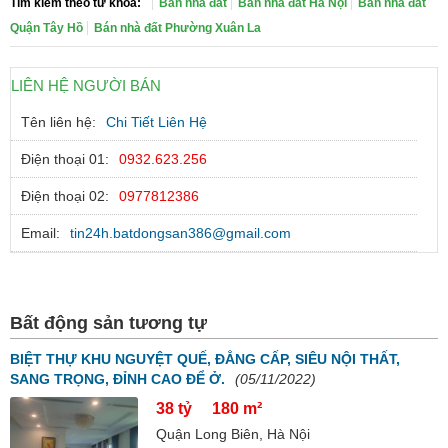
Tìm kiếm theo từ khóa:
Bán nhà đất
Bán nhà đất Hà Nội
Bán nhà đất
Quận Tây Hồ
Bán nhà đất Phường Xuân La
LIÊN HỆ NGƯỜI BÁN
Tên liên hệ:
Chi Tiết Liên Hệ
Điện thoại 01:
0932.623.256
Điện thoại 02:
0977812386
Email:
tin24h.batdongsan386@gmail.com
Bất động sản tương tự
BIỆT THỰ KHU NGUYỆT QUẾ, ĐẲNG CẤP, SIÊU NỘI THẤT,
SANG TRỌNG, ĐỈNH CAO ĐỂ Ở.
(05/11/2022)
38 tỷ
180 m²
Quận Long Biên, Hà Nội