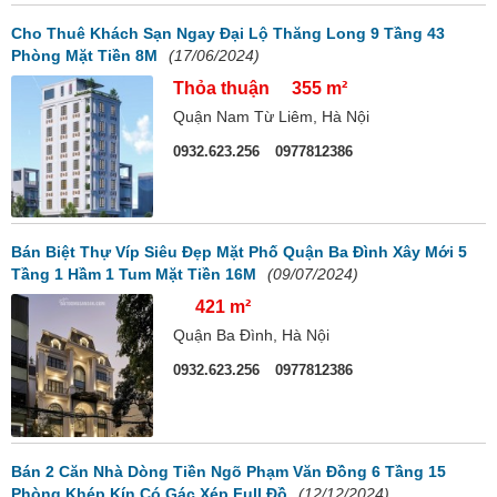
Cho Thuê Khách Sạn Ngay Đại Lộ Thăng Long 9 Tầng 43
Phòng Mặt Tiền 8M
(17/06/2024)
Thỏa thuận
355 m²
Quận Nam Từ Liêm, Hà Nội
0932.623.256
0977812386
Bán Biệt Thự Víp Siêu Đẹp Mặt Phố Quận Ba Đình Xây Mới 5
Tầng 1 Hầm 1 Tum Mặt Tiền 16M
(09/07/2024)
421 m²
Quận Ba Đình, Hà Nội
0932.623.256
0977812386
Bán 2 Căn Nhà Dòng Tiền Ngõ Phạm Văn Đồng 6 Tầng 15
Phòng Khép Kín Có Gác Xép Full Đồ
(12/12/2024)