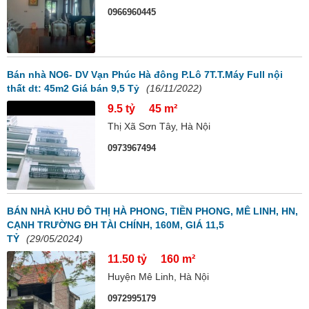
0966960445
Bán nhà NO6- DV Vạn Phúc Hà đông P.Lô 7T.T.Máy Full nội
thất dt: 45m2 Giá bán 9,5 Tỷ
(16/11/2022)
9.5 tỷ
45 m²
Thị Xã Sơn Tây, Hà Nội
0973967494
BÁN NHÀ KHU ĐÔ THỊ HÀ PHONG, TIỀN PHONG, MÊ LINH, HN,
CẠNH TRƯỜNG ĐH TÀI CHÍNH, 160M, GIÁ 11,5
TỶ
(29/05/2024)
11.50 tỷ
160 m²
Huyện Mê Linh, Hà Nội
0972995179