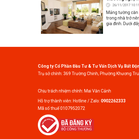
26/11/2017 10:1
Mảng tường căn h
trong nhà trở nê
gia đình. Dưới đâ
Công ty Cổ Phần Đầu Tư & Tư Vấn Dịch Vụ Bất Độ
Trụ sở chính: 369 Trường Chinh, Phường Khương Tr
Chịu trách nhiệm chính: Mai Văn Cảnh
Hỗ trợ thành viên: Hotline / Zalo:
0902262333
Mã số thuế 0107952072