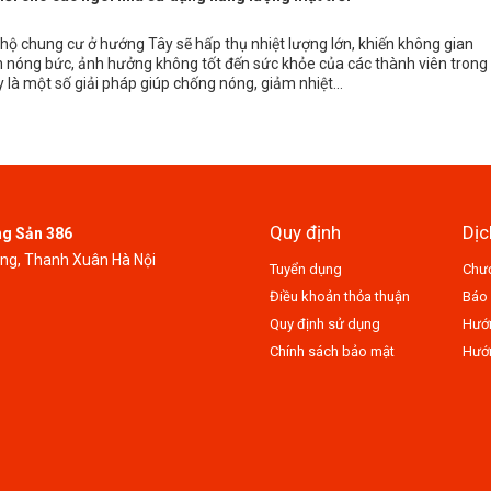
1
ộ chung cư ở hướng Tây sẽ hấp thụ nhiệt lượng lớn, khiến không gian
n nóng bức, ảnh hưởng không tốt đến sức khỏe của các thành viên trong
y là một số giải pháp giúp chống nóng, giảm nhiệt...
Quy định
Dịc
ng Sản 386
ung, Thanh Xuân Hà Nội
Tuyển dụng
Chươ
Điều khoản thỏa thuận
Báo 
Quy định sử dụng
Hướn
Chính sách bảo mật
Hướn