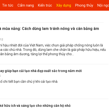
Tin tức
Cẩm nang
Kiến trúc
Xây dựng
Phong thủy
Nội ngo
à mùa nắng: Cách dùng lam tránh nóng và cân bằng âm
:12
hí hậu nhiệt đới của Việt Nam, việc chọn giải pháp chống nóng luôn là
 các chủ nhà. Trong đó, dùng lam che chắn là giải pháp hữu hiệu, nếu
ân bằng âm dương, tăng lợi thế phong thủy cho...
hay giúp bạn cải tạo nhà đẹp xuất sắc trong năm mới
5
ố chi tiết bạn cần chú ý khi cải tạo nhà.
 kế hữu ích và sáng tạo cho những căn hộ nhỏ