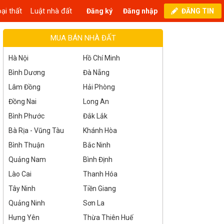
ại thất
Luật nhà đất
Đăng ký
Đăng nhập
ĐĂNG TIN
MUA BÁN NHÀ ĐẤT
Hà Nội
Hồ Chí Minh
Bình Dương
Đà Nẵng
Lâm Đồng
Hải Phòng
Đồng Nai
Long An
Bình Phước
Đắk Lắk
Bà Rịa - Vũng Tàu
Khánh Hòa
Bình Thuận
Bắc Ninh
Quảng Nam
Bình Định
Lào Cai
Thanh Hóa
Tây Ninh
Tiền Giang
Quảng Ninh
Sơn La
Hưng Yên
Thừa Thiên Huế