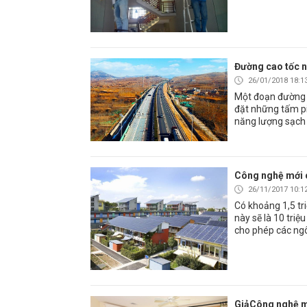
Đường cao tốc n
26/01/2018 18:1
Một đoạn đường 
đặt những tấm pi
năng lượng sạch 
Công nghệ mới c
26/11/2017 10:1
Có khoảng 1,5 tri
này sẽ là 10 tri
cho phép các ngô
GiảCông nghệ mớ