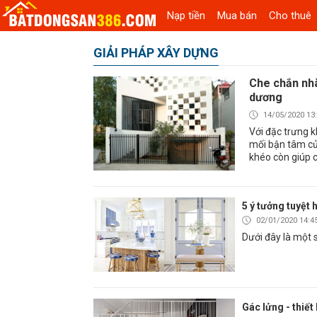
Nạp tiền
Mua bán
Cho thuê
GIẢI PHÁP XÂY DỰNG
Che chắn nh
dương
14/05/2020 13
Với đặc trưng k
mối bận tâm của
khéo còn giúp c
5 ý tưởng tuyệt 
02/01/2020 14:4
Dưới đây là một s
Gác lửng - thiết