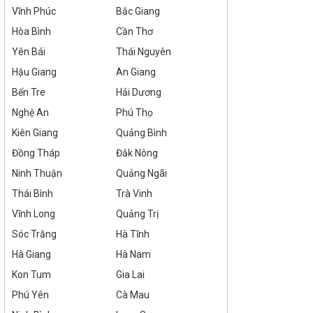
Vĩnh Phúc
Bắc Giang
Hòa Bình
Cần Thơ
Yên Bái
Thái Nguyên
Hậu Giang
An Giang
Bến Tre
Hải Dương
Nghệ An
Phú Thọ
Kiên Giang
Quảng Bình
Đồng Tháp
Đắk Nông
Ninh Thuận
Quảng Ngãi
Thái Bình
Trà Vinh
Vĩnh Long
Quảng Trị
Sóc Trăng
Hà Tĩnh
Hà Giang
Hà Nam
Kon Tum
Gia Lai
Phú Yên
Cà Mau