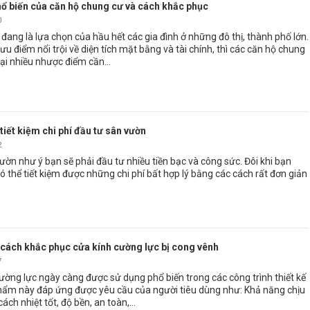
ổ biến của căn hộ chung cư và cách khắc phục
0
đang là lựa chọn của hầu hết các gia đình ở những đô thị, thành phố lớn.
 điểm nổi trội về diện tích mặt bằng và tài chính, thì các căn hộ chung
ại nhiều nhược điểm cần...
 tiết kiệm chi phí đầu tư sân vườn
2
ườn như ý bạn sẽ phải đầu tư nhiều tiền bạc và công sức. Đôi khi bạn
 thể tiết kiệm được những chi phí bất hợp lý bằng các cách rất đơn giản
cách khắc phục cửa kính cường lực bị cong vênh
7
ờng lực ngày càng được sử dụng phổ biến trong các công trình thiết kế
 phẩm này đáp ứng được yêu cầu của người tiêu dùng như: Khả năng chịu
cách nhiệt tốt, độ bền, an toàn,…