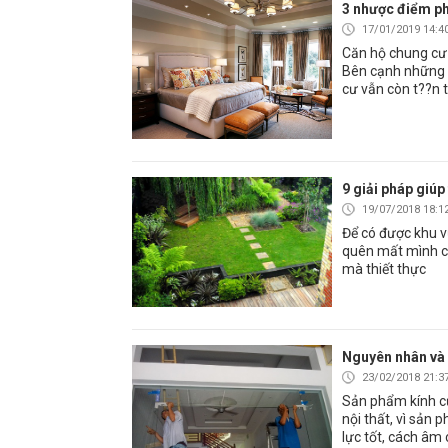
3 nhược điểm ph
17/01/2019 14:4
Căn hộ chung cư 
Bên cạnh những ưu
cư vẫn còn t??n t
9 giải pháp giúp
19/07/2018 18:1
Để có được khu v
quên mất mình có
mà thiết thực
Nguyên nhân và 
23/02/2018 21:3
Sản phẩm kính cư
nội thất, vì sản
lực tốt, cách âm 