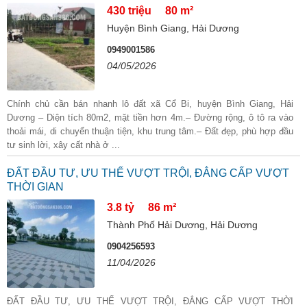
430 triệu
80 m²
Huyện Bình Giang, Hải Dương
0949001586
04/05/2026
Chính chủ cần bán nhanh lô đất xã Cổ Bi, huyện Bình Giang, Hải
Dương – Diện tích 80m2, mặt tiền hơn 4m.– Đường rộng, ô tô ra vào
thoải mái, di chuyển thuận tiện, khu trung tâm.– Đất đẹp, phù hợp đầu
tư sinh lời, xây cất nhà ở ...
ĐẤT ĐẦU TƯ, ƯU THẾ VƯỢT TRỘI, ĐẲNG CẤP VƯỢT
THỜI GIAN
3.8 tỷ
86 m²
Thành Phố Hải Dương, Hải Dương
0904256593
11/04/2026
ĐẤT ĐẦU TƯ, ƯU THẾ VƯỢT TRỘI, ĐẲNG CẤP VƯỢT THỜI