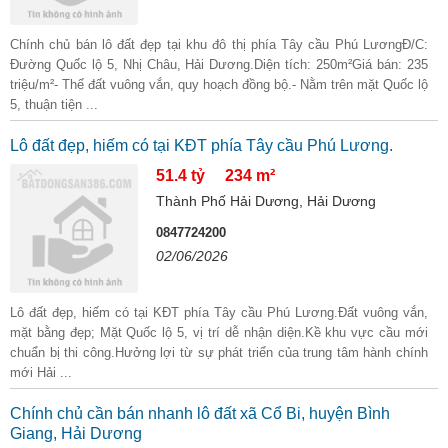
Chính chủ bán lô đất đẹp tại khu đô thị phía Tây cầu Phú LươngĐ/C:
Đường Quốc lộ 5, Nhị Châu, Hải Dương.Diện tích: 250m²Giá bán: 235
triệu/m²- Thế đất vuông vắn, quy hoạch đồng bộ.- Nằm trên mặt Quốc lộ
5, thuận tiện ...
Lô đất đẹp, hiếm có tại KĐT phía Tây cầu Phú Lương.
51.4 tỷ
234 m²
Thành Phố Hải Dương, Hải Dương
0847724200
02/06/2026
Lô đất đẹp, hiếm có tại KĐT phía Tây cầu Phú Lương.Đất vuông vắn,
mặt bằng đẹp; Mặt Quốc lộ 5, vị trí dễ nhận diện.Kề khu vực cầu mới
chuẩn bị thi công.Hưởng lợi từ sự phát triển của trung tâm hành chính
mới Hải ...
Chính chủ cần bán nhanh lô đất xã Cổ Bi, huyện Bình
Giang, Hải Dương