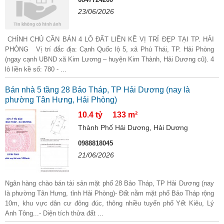
23/06/2026
CHÍNH CHỦ CẦN BÁN 4 LÔ ĐẤT LIỀN KỀ VỊ TRÍ ĐẸP TẠI TP. HẢI
PHÒNG Vị trí đắc địa: Cạnh Quốc lộ 5, xã Phú Thái, TP. Hải Phòng
(ngay cạnh UBND xã Kim Lương – huyện Kim Thành, Hải Dương cũ). 4
lô liền kề số: 780 - ...
Bán nhà 5 tầng 28 Bảo Tháp, TP Hải Dương (nay là
phường Tân Hưng, Hải Phòng)
10.4 tỷ
133 m²
Thành Phố Hải Dương, Hải Dương
0988818045
21/06/2026
Ngân hàng chào bán tài sản mặt phố 28 Bảo Tháp, TP Hải Dương (nay
là phường Tân Hưng, tỉnh Hải Phòng)- Đất nằm mặt phố Bảo Tháp rộng
10m, khu vực dân cư đông đúc, thông nhiều tuyến phố Yết Kiêu, Lý
Anh Tông...- Diện tích thửa đất ...