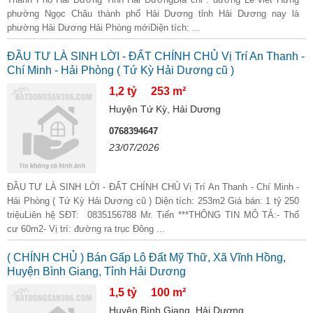
phường Ngọc Châu thành phố Hải Dương tỉnh Hải Dương nay là
phường Hải Dương Hải Phòng mớiDiện tích: ...
ĐẦU TƯ LÀ SINH LỜI - ĐẤT CHÍNH CHỦ Vị Trí An Thanh -
Chí Minh - Hải Phòng ( Tứ Kỳ Hải Dương cũ )
1,2 tỷ
253 m²
Huyện Tứ Kỳ, Hải Dương
0768394647
23/07/2026
ĐẦU TƯ LÀ SINH LỜI - ĐẤT CHÍNH CHỦ Vị Trí An Thanh - Chí Minh -
Hải Phòng ( Tứ Kỳ Hải Dương cũ ) Diện tích: 253m2 Giá bán: 1 tỷ 250
triệuLiên hệ SĐT: 0835156788 Mr. Tiến ***THÔNG TIN MÔ TẢ:- Thổ
cư 60m2- Vị trí: đường ra trục Đông ...
( CHÍNH CHỦ ) Bán Gấp Lô Đất Mỹ Thữ, Xã Vĩnh Hồng,
Huyện Bình Giang, Tỉnh Hải Dương
1,5 tỷ
100 m²
Huyện Bình Giang, Hải Dương