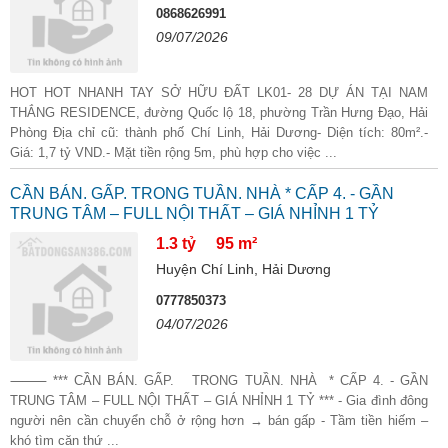
0868626991
09/07/2026
HOT HOT NHANH TAY SỞ HỮU ĐẤT LK01- 28 DỰ ÁN TẠI NAM
THẮNG RESIDENCE, đường Quốc lộ 18, phường Trần Hưng Đạo, Hải
Phòng Địa chỉ cũ: thành phố Chí Linh, Hải Dương- Diện tích: 80m².-
Giá: 1,7 tỷ VND.- Mặt tiền rộng 5m, phù hợp cho việc ...
CẦN BÁN. GẤP. TRONG TUẦN. NHÀ * CẤP 4. - GẦN
TRUNG TÂM – FULL NỘI THẤT – GIÁ NHỈNH 1 TỶ
1.3 tỷ
95 m²
Huyện Chí Linh, Hải Dương
0777850373
04/07/2026
⸻ *** CẦN BÁN. GẤP. TRONG TUẦN. NHÀ * CẤP 4. - GẦN
TRUNG TÂM – FULL NỘI THẤT – GIÁ NHỈNH 1 TỶ *** - Gia đình đông
người nên cần chuyển chỗ ở rộng hơn → bán gấp - Tầm tiền hiếm –
khó tìm căn thứ ...