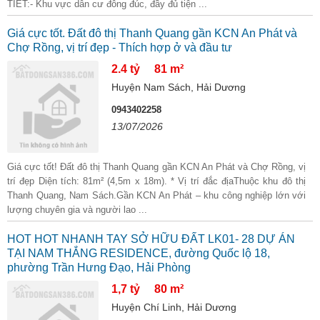
TIẾT:- Khu vực dân cư đông đúc, đầy đủ tiện ...
Giá cực tốt. Đất đô thị Thanh Quang gần KCN An Phát và
Chợ Rồng, vị trí đẹp - Thích hợp ở và đầu tư
2.4 tỷ
81 m²
Huyện Nam Sách, Hải Dương
0943402258
13/07/2026
Giá cực tốt! Đất đô thị Thanh Quang gần KCN An Phát và Chợ Rồng, vị
trí đẹp Diện tích: 81m² (4,5m x 18m). * Vị trí đắc địaThuộc khu đô thị
Thanh Quang, Nam Sách.Gần KCN An Phát – khu công nghiệp lớn với
lượng chuyên gia và người lao ...
HOT HOT NHANH TAY SỞ HỮU ĐẤT LK01- 28 DỰ ÁN
TẠI NAM THẮNG RESIDENCE, đường Quốc lộ 18,
phường Trần Hưng Đạo, Hải Phòng
1,7 tỷ
80 m²
Huyện Chí Linh, Hải Dương