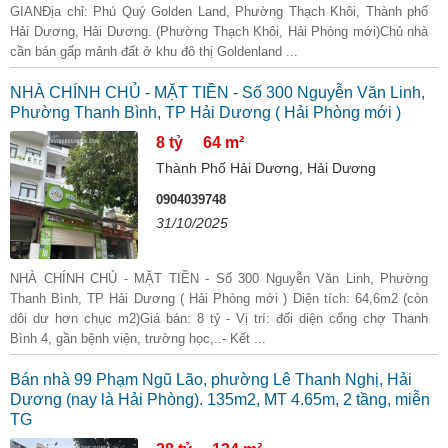
GIANĐịa chỉ: Phú Quý Golden Land, Phường Thạch Khôi, Thành phố
Hải Dương, Hải Dương. (Phường Thạch Khôi, Hải Phòng mới)Chủ nhà
cần bán gấp mảnh đất ở khu đô thị Goldenland ...
NHÀ CHÍNH CHỦ - MẶT TIỀN - Số 300 Nguyễn Văn Linh,
Phường Thanh Bình, TP Hải Dương ( Hải Phòng mới )
8 tỷ
64 m²
Thành Phố Hải Dương, Hải Dương
0904039748
31/10/2025
NHÀ CHÍNH CHỦ - MẶT TIỀN - Số 300 Nguyễn Văn Linh, Phường
Thanh Bình, TP Hải Dương ( Hải Phòng mới ) Diện tích: 64,6m2 (còn
dôi dư hơn chục m2)Giá bán: 8 tỷ - Vị trí: đối diện cổng chợ Thanh
Bình 4, gần bệnh viện, trường học,..- Kết ...
Bán nhà 99 Phạm Ngũ Lão, phường Lê Thanh Nghị, Hải
Dương (nay là Hải Phòng). 135m2, MT 4.65m, 2 tầng, miễn
TG