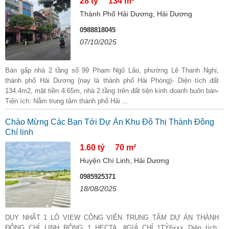
28 tỷ
134 m²
Thành Phố Hải Dương, Hải Dương
0988818045
07/10/2025
Bán gấp nhà 2 tầng số 99 Phạm Ngũ Lão, phường Lê Thanh Nghị,
thành phố Hải Dương (nay là thành phố Hải Phòng)- Diện tích đất
134.4m2, mặt tiền 4.65m, nhà 2 tầng trên đất tiện kinh doanh buôn bán-
Tiện ích: Nằm trung tâm thành phố Hải ...
Chào Mừng Các Bạn Tới Dự Án Khu Đô Thị Thành Đông
Chí linh
1.60 tỷ
70 m²
Huyện Chí Linh, Hải Dương
0985925371
18/08/2025
DUY NHẤT 1 LÔ VIEW CÔNG VIÊN TRUNG TÂM DỰ ÁN THÀNH
ĐÔNG CHÍ LINH RỘNG 1 HECTA, #GIÁ_CHỈ_1TỶ6xxx Diện tích: