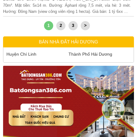
70m². Mặt tiền: 5x14 m. Đường: Áphanl rộng 7,5 mét, vỉa hè: 3 mét.
Hướng: Đông Nam (view công viên rộng 1 hecta). Giá bán: 1 tỷ 6xx ...
1
2
3
>
BÁN NHÀ ĐẤT HẢI DƯƠNG
Huyện Chí Linh
Thành Phố Hải Dương