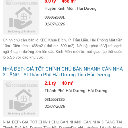
8,0 tỷ
468 m²
Huyện Kinh Môn, Hải Dương
0868626991
31/07/2026
Chính chủ cần bán lô KDC Khuê Bích, P. Trần Liễu. Hải Phòng Mặt tiền
10m. Diện tích : 468m2 ( thổ cư :300 m2). Nở hậu phát tàiVị trí: cạnh
ngã 4 cạnh đường lớn lên cầu Kinh Môn mới tới nút giao lập thể quốc
lộ 5.So với các khu vực ...
NHÀ ĐẸP- GIÁ TỐT CHÍNH CHỦ BÁN NHANH CĂN NHÀ
3 TẦNG TẠI Thành Phố Hải Dương Tỉnh Hải Dương
2,1 tỷ
40 m²
Thành Phố Hải Dương, Hải Dương
0815557285
31/07/2026
NHÀ ĐẸP- GIÁ TỐT CHÍNH CHỦ BÁN NHANH CĂN NHÀ 3 TẦNG TẠI
Thành Phố Hải Dương Tỉnh Hải DươngĐịa chỉ : đường Lê viết Hưng