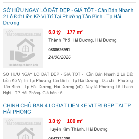
SỞ HỮU NGAY LÔ ĐẤT ĐẸP - GIÁ TỐT - Cần Bán Nhanh
2 Lô Đất Liền Kề Vị Trí Tại Phường Tân Bình - Tp Hải
Dương
6,0 tỷ
177 m²
Thành Phố Hải Dương, Hải Dương
0868626991
24/06/2026
SỞ HỮU NGAY LÔ ĐẤT ĐẸP - GIÁ TỐT - Cần Bán Nhanh 2 Lô Đất
Liền Kề Vị Trí Tại Phường Tân Bình - Tp Hải Dương - Địa chỉ : Phường
Tân Bình - Tp Hải Dương, Hải Dương (cũ). Nay là Phường Lê Thanh
Nghị , TP Hải Phòng- Giá bán : 6 ...
CHÍNH CHỦ BÁN 4 LÔ ĐẤT LIỀN KỀ VỊ TRÍ ĐẸP TẠI TP.
HẢI PHÒNG
3.0 tỷ
100 m²
Huyện Kim Thành, Hải Dương
0847724200