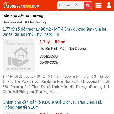
Tìm kiếm bđs
Bán nhà đất Hải Dương
Bán nhà đất
Hải Dương
1,77 tỷ sổ đỏ trao tay 90m2 - MT 4,5m / đường 9m - vỉa hè
3m tại dự án Phú Thứ Park Hill
1.7 tỷ
90 m²
Huyện Kinh Môn, Hải Dương
0904256593
05/08/2026
1,77 tỷ sổ đỏ trao tay 90m2 - MT 4,5m / đường 9m - vỉa hè 3m tại dự
án Phú Thứ Park HillĐất nền dự án Phú Thứ Park Hill, Đường Tỉnh Lộ
388, Phường Phú Thứ, Thị xã Kinh Môn, Hải Dương. (Phường Nhị
Chiểu, Hải Phòng mới)Phường Nhị ...
Chính chủ cần bán lô KDC Khuê Bích, P. Trần Liễu. Hải
Phòng Mặt tiền 10m.