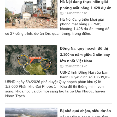
Hà Nội đang thực hiện giải
phóng mặt bằng 1.428 dự án
19/05/2026 15:06
Hà Nội đang triển khai giải
phóng mặt bằng (GPMB)
khoảng 1.428 dự án, trong đó
có 27 công trình, dự án lớn, quan trọng, trọng điểm.
Đồng Nai quy hoạch đô thị
3.100ha nằm giữa 2 sân bay
lớn nhất Việt Nam
20/04/2026 19:46
UBND tỉnh Đồng Nai vừa ban
hành Quyết định số 1359/QĐ-
UBND ngày 5/4/2026 phê duyệt Quy hoạch phân khu tỷ lệ
1/2.000 Phân khu Đại Phước 1 – Khu đô thị thông minh ven
sông, khoa học và đổi mới sáng tạo tại xã Đại Phước, huyện
Nhơn Trạch.
Bị chê quá chậm, siêu dự án