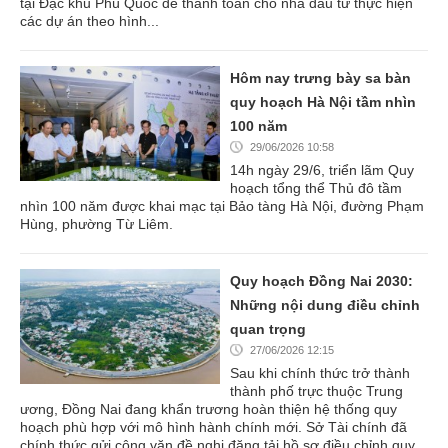
tại Đặc khu Phú Quốc để thanh toán cho nhà đầu tư thực hiện
các dự án theo hình...
Hôm nay trưng bày sa bàn
quy hoạch Hà Nội tầm nhìn
100 năm
29/06/2026 10:58
14h ngày 29/6, triển lãm Quy
hoạch tổng thể Thủ đô tầm
nhìn 100 năm được khai mạc tại Bảo tàng Hà Nội, đường Phạm
Hùng, phường Từ Liêm.
Quy hoạch Đồng Nai 2030:
Những nội dung điều chỉnh
quan trọng
27/06/2026 12:15
Sau khi chính thức trở thành
thành phố trực thuộc Trung
ương, Đồng Nai đang khẩn trương hoàn thiện hệ thống quy
hoạch phù hợp với mô hình hành chính mới. Sở Tài chính đã
chính thức gửi công văn đề nghị đăng tải hồ sơ điều chỉnh quy