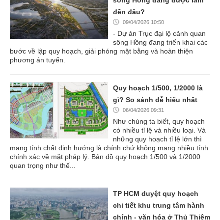
sông Hồng đang được làm
đến đâu?
09/04/2026 10:50
- Dự án Trục đại lộ cảnh quan
sông Hồng đang triển khai các
bước về lập quy hoạch, giải phóng mặt bằng và hoàn thiện
phương án tuyến.
Quy hoạch 1/500, 1/2000 là
gì? So sánh dễ hiểu nhất
06/04/2026 09:31
Như chúng ta biết, quy hoạch
có nhiều tỉ lệ và nhiều loại. Và
những quy hoạch tỉ lệ lớn thì
mang tính chất định hướng là chính chứ không mang nhiều tính
chính xác về mặt pháp lý. Bản đồ quy hoạch 1/500 và 1/2000
quan trọng như thế...
TP HCM duyệt quy hoạch
chi tiết khu trung tâm hành
chính - văn hóa ở Thủ Thiêm