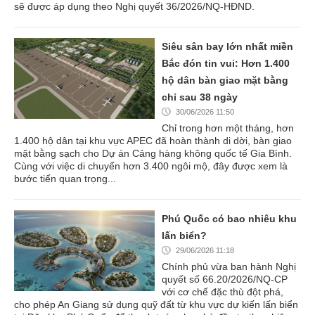
sẽ được áp dụng theo Nghị quyết 36/2026/NQ-HĐND.
Siêu sân bay lớn nhất miền
Bắc đón tin vui: Hơn 1.400
hộ dân bàn giao mặt bằng
chỉ sau 38 ngày
30/06/2026 11:50
Chỉ trong hơn một tháng, hơn
1.400 hộ dân tại khu vực APEC đã hoàn thành di dời, bàn giao
mặt bằng sạch cho Dự án Cảng hàng không quốc tế Gia Bình.
Cùng với việc di chuyển hơn 3.400 ngôi mộ, đây được xem là
bước tiến quan trọng...
Phú Quốc có bao nhiêu khu
lấn biển?
29/06/2026 11:18
Chính phủ vừa ban hành Nghị
quyết số 66.20/2026/NQ-CP
với cơ chế đặc thù đột phá,
cho phép An Giang sử dụng quỹ đất từ khu vực dự kiến lấn biển