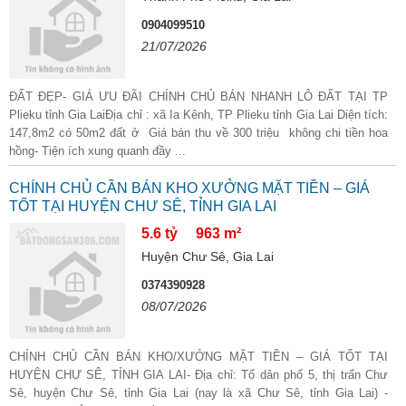
0904099510
21/07/2026
ĐẤT ĐẸP- GIÁ ƯU ĐÃI CHÍNH CHỦ BÁN NHANH LÔ ĐẤT TẠI TP
Plieku tỉnh Gia LaiĐịa chỉ : xã Ia Kênh, TP Plieku tỉnh Gia Lai Diện tích:
147,8m2 có 50m2 đất ở Giá bán thu về 300 triệu không chi tiền hoa
hồng- Tiện ích xung quanh đầy ...
CHÍNH CHỦ CẦN BÁN KHO XƯỞNG MẶT TIỀN – GIÁ
TỐT TẠI HUYỆN CHƯ SÊ, TỈNH GIA LAI
5.6 tỷ
963 m²
Huyện Chư Sê, Gia Lai
0374390928
08/07/2026
CHÍNH CHỦ CẦN BÁN KHO/XƯỞNG MẶT TIỀN – GIÁ TỐT TẠI
HUYỆN CHƯ SÊ, TỈNH GIA LAI- Địa chỉ: Tổ dân phố 5, thị trấn Chư
Sê, huyện Chư Sê, tỉnh Gia Lai (nay là xã Chư Sê, tỉnh Gia Lai) -