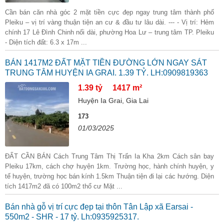
Cần bán căn nhà góc 2 mặt tiền cực đẹp ngay trung tâm thành phố
Pleiku – vị trí vàng thuận tiện an cư & đầu tư lâu dài. --- - Vị trí: Hẻm
chính 17 Lê Đình Chinh nối dài, phường Hoa Lư – trung tâm TP. Pleiku
- Diện tích đất: 6.3 x 17m ...
BÁN 1417M2 ĐẤT MẶT TIỀN ĐƯỜNG LỚN NGAY SÁT
TRUNG TÂM HUYỆN IA GRAI. 1.39 TỶ. LH:0909819363
1.39 tỷ
1417 m²
Huyện Ia Grai, Gia Lai
173
01/03/2025
ĐẤT CẦN BÁN Cách Trung Tâm Thị Trấn Ia Kha 2km Cách sân bay
Pleiku 17km, cách chợ huyện 1km. Trường học, hành chính huyện, y
tế huyện, trường học bán kính 1.5km Thuận tiện đi lại các hướng. Diện
tích 1417m2 đã có 100m2 thổ cư Mặt ...
Bán nhà gỗ vị trí cực đẹp tại thôn Tân Lập xã Earsai -
550m2 - SHR - 17 tỷ. Lh:0935925317.