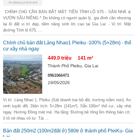
CHÍNH CHỦ CẦN BÁN ĐẤT MẶT TIỀN TỈNH LỘ 675 - SẴN NHÀ &
VƯỜN SẦU RIÊNG * Do không có người quản lý, gia đình cần nhượng
lại lô đất vị trí đẹp, tiềm năng sinh lời cao tại Gia Lai: - Vị trí: Mặt
đường Tỉnh lộ 675, ...
Chính chủ bán đất Làng Nhao1 Pleiku -100% (5×28m) - thổ
cư xây nhà ngay
449.0 triệu
141 m²
Thành Phố Pleiku, Gia Lai
0961066471
19/05/2026
Vị trí: Làng Nhao 1, Pleiku (Sát doanh trại bộ đội, trường mầm non). An
ninh tuyệt đối. Diện tích: 5×28m (141m²). Sẵn 100m² thổ cư, xây nhà
ngay. Hướng Đông mát mẻ. Hạ tầng: Đường bê tông 6m thông bàn cờ,
ô tô né nhau vô tư. Tài ...
Bán đất 250m2 (100m2đất ở) 580tr ở thành phố PleiKu- Gia
Lai