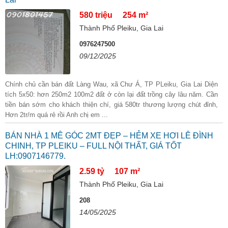
580 triệu
254 m²
Thành Phố Pleiku, Gia Lai
0976247500
09/12/2025
Chính chủ cần bán đất Làng Wau, xã Chư Á, TP PLeiku, Gia Lai Diện
tích 5x50: hơn 250m2 100m2 đất ở còn lại đất trồng cây lâu năm. Cần
tiền bán sớm cho khách thiện chí, giá 580tr thương lượng chút đỉnh,
Hơn 2tr/m quá rẻ rồi Anh chị em ...
BÁN NHÀ 1 MÊ GÓC 2MT ĐẸP – HẺM XE HƠI LÊ ĐÌNH
CHINH, TP PLEIKU – FULL NỘI THẤT, GIÁ TỐT
LH:0907146779.
2.59 tỷ
107 m²
Thành Phố Pleiku, Gia Lai
208
14/05/2025