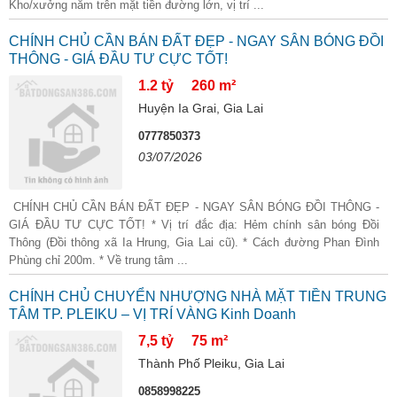
Kho/xưởng nằm trên mặt tiền đường lớn, vị trí ...
CHÍNH CHỦ CẦN BÁN ĐẤT ĐẸP - NGAY SÂN BÓNG ĐỒI
THÔNG - GIÁ ĐẦU TƯ CỰC TỐT!
1.2 tỷ
260 m²
Huyện Ia Grai, Gia Lai
0777850373
03/07/2026
CHÍNH CHỦ CẦN BÁN ĐẤT ĐẸP - NGAY SÂN BÓNG ĐỒI THÔNG -
GIÁ ĐẦU TƯ CỰC TỐT! * Vị trí đắc địa: Hẻm chính sân bóng Đồi
Thông (Đồi thông xã Ia Hrung, Gia Lai cũ). * Cách đường Phan Đình
Phùng chỉ 200m. * Về trung tâm ...
CHÍNH CHỦ CHUYỂN NHƯỢNG NHÀ MẶT TIỀN TRUNG
TÂM TP. PLEIKU – VỊ TRÍ VÀNG Kinh Doanh
7,5 tỷ
75 m²
Thành Phố Pleiku, Gia Lai
0858998225