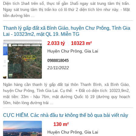
Diện tích 1ha4 trên sổ, thực tế gần 1ha5 ngay sát trung tâm thị trấn.
Ngay sát trung tâm thị trấn ko có lô thứ 2 diện tích lớn như này. - Mặt
tiền đường liên ...
Thanh lý gấp đất xã Bình Giáo, huyện Chư Prông, Tỉnh Gia
Lai - 10323m2, mặt QL 19. Miễn TG
2.033 tỷ
10323 m²
Huyện Chư Prông, Gia Lai
0988818045
21/11/2022
Ngân hàng cần thanh lý gấp đất tại thôn Thanh Bình, xã Bình Giáo,
huyện Chư Prông, Tỉnh Gia Lai. Cụ thể: + Đất có diện tích: 10323,9m2,
mặt tiền: 33m - hậu 76m, mặt đường Quốc lộ 19 (đường quy hoạch
50m, hiện lòng đường trải ...
CỰC HIẾM. Các nhà đầu tư không thể bỏ qua bài viết này
130 m²
Huyện Chư Prông, Gia Lai