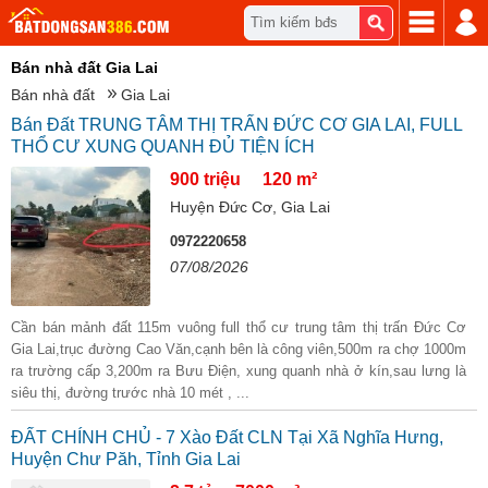
Tìm kiếm bđs
Bán nhà đất Gia Lai
Bán nhà đất
Gia Lai
Bán Đất TRUNG TÂM THỊ TRẤN ĐỨC CƠ GIA LAI, FULL
THỔ CƯ XUNG QUANH ĐỦ TIỆN ÍCH
900 triệu
120 m²
Huyện Đức Cơ, Gia Lai
0972220658
07/08/2026
Cần bán mảnh đất 115m vuông full thổ cư trung tâm thị trấn Đức Cơ
Gia Lai,trục đường Cao Văn,cạnh bên là công viên,500m ra chợ 1000m
ra trường cấp 3,200m ra Bưu Điện, xung quanh nhà ở kín,sau lưng là
siêu thị, đường trước nhà 10 mét , ...
ĐẤT CHÍNH CHỦ - 7 Xào Đất CLN Tại Xã Nghĩa Hưng,
Huyện Chư Păh, Tỉnh Gia Lai