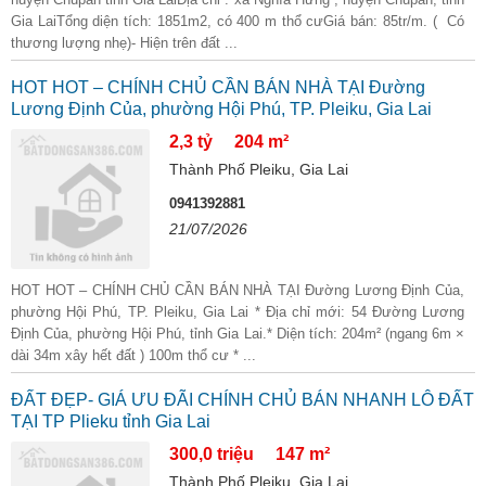
Gia LaiTổng diện tích: 1851m2, có 400 m thổ cưGiá bán: 85tr/m. ( Có
thương lượng nhẹ)- Hiện trên đất ...
HOT HOT – CHÍNH CHỦ CẦN BÁN NHÀ TẠI Đường
Lương Định Của, phường Hội Phú, TP. Pleiku, Gia Lai
2,3 tỷ
204 m²
Thành Phố Pleiku, Gia Lai
0941392881
21/07/2026
HOT HOT – CHÍNH CHỦ CẦN BÁN NHÀ TẠI Đường Lương Định Của,
phường Hội Phú, TP. Pleiku, Gia Lai * Địa chỉ mới: 54 Đường Lương
Định Của, phường Hội Phú, tỉnh Gia Lai.* Diện tích: 204m² (ngang 6m ×
dài 34m xây hết đất ) 100m thổ cư * ...
ĐẤT ĐẸP- GIÁ ƯU ĐÃI CHÍNH CHỦ BÁN NHANH LÔ ĐẤT
TẠI TP Plieku tỉnh Gia Lai
300,0 triệu
147 m²
Thành Phố Pleiku, Gia Lai