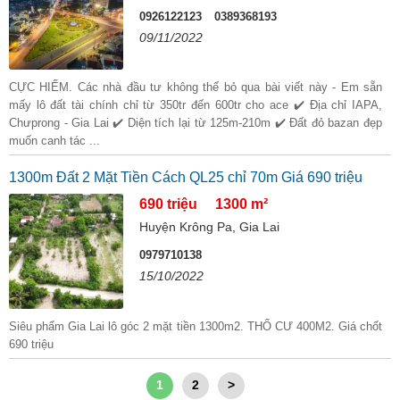
0926122123
0389368193
09/11/2022
CỰC HIẾM. Các nhà đầu tư không thể bỏ qua bài viết này - Em sẵn
mấy lô đất tài chính chỉ từ 350tr đến 600tr cho ace ✔️ Địa chỉ IAPA,
Chưprong - Gia Lai ✔️ Diện tích lại từ 125m-210m ✔️ Đất đỏ bazan đẹp
muốn canh tác ...
1300m Đất 2 Mặt Tiền Cách QL25 chỉ 70m Giá 690 triệu
690 triệu
1300 m²
Huyện Krông Pa, Gia Lai
0979710138
15/10/2022
Siêu phẩm Gia Lai lô góc 2 mặt tiền 1300m2. THỔ CƯ 400M2. Giá chốt
690 triệu
1
2
>