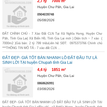
2,7 tỷ
7000 m²
Huyện Chư Păh, Gia Lai
0904039748
05/08/2026
ĐẤT CHÍNH CHỦ - 7 Xào Đất CLN Tại Xã Nghĩa Hưng, Huyện Chư
Păh, Tỉnh Gia Lai( Xã Biển Hồ, Tỉnh Gia Lai mới ) Diện tích ~ 7 xào (
7000m2 )Giá bán: 2 tỷ 799 triệuLiên hệ SĐT: 0975373766 Chính chủ
***THÔNG TIN MÔ TẢ:- 7 xào đất CLN ...
ĐẤT ĐẸP- GIÁ TỐT BÁN NHANH LÔ ĐẤT ĐẦU TƯ LÀ
SINH LỜI TẠI huyện Chupah tỉnh Gia Lai
4,4 tỷ
1851 m²
Huyện Chư Păh, Gia Lai
0868626991
03/08/2026
ĐẤT ĐẸP- GIÁ TỐT BÁN NHANH LÔ ĐẤT ĐẦU TƯ LÀ SINH LỜI TẠI
huyện Chupah tỉnh Gia LaiĐịa chỉ : xã Nghĩa Hưng , huyện Chupah, tỉnh