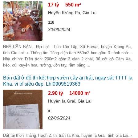
17 tỷ
550 m²
Huyện Krông Pa, Gia Lai
118
30/09/2024
NHÀ CẦN BÁN - Địa chỉ: Thôn Tân Lập, Xã Earsai, huyện Krong Pa,
tỉnh Gia Lai. + Thông tin: Tổng diện tích 550m2 bao gồm 3 sảnh nhà: -
Nhà chính: Diện tích: 200m2 gồm 3 gian 2 chái, 36 cột gỗ Căm Xe,
kèo, cù, xuyên hoa, rường, đòn tay, rầm bằng ...
Bán đất ở đô thị kết hợp vườn cây ăn trái, ngay sát TTTT Ia
Kha, vị trí siêu đẹp. Lh:0909819363
2.90 tỷ
14000 m²
Huyện Ia Grai, Gia Lai
x
02/06/2024
Đất tại thôn Thắng Trạch 2, thị trấn Ia Kha, huyện Ia Grai, tỉnh Gia Lai. -