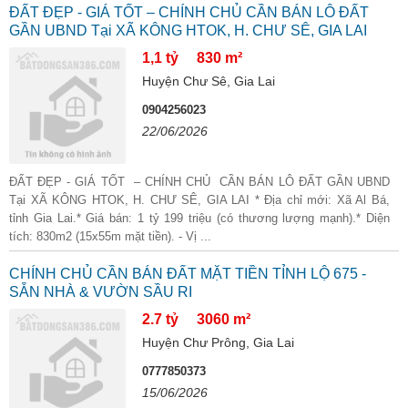
ĐẤT ĐẸP - GIÁ TỐT – CHÍNH CHỦ CẦN BÁN LÔ ĐẤT
GẦN UBND Tại XÃ KÔNG HTOK, H. CHƯ SÊ, GIA LAI
1,1 tỷ
830 m²
Huyện Chư Sê, Gia Lai
0904256023
22/06/2026
ĐẤT ĐẸP - GIÁ TỐT – CHÍNH CHỦ CẦN BÁN LÔ ĐẤT GẦN UBND
Tại XÃ KÔNG HTOK, H. CHƯ SÊ, GIA LAI * Địa chỉ mới: Xã Al Bá,
tỉnh Gia Lai.* Giá bán: 1 tỷ 199 triệu (có thương lượng mạnh).* Diện
tích: 830m2 (15x55m mặt tiền). - Vị ...
CHÍNH CHỦ CẦN BÁN ĐẤT MẶT TIỀN TỈNH LỘ 675 -
SẴN NHÀ & VƯỜN SẦU RI
2.7 tỷ
3060 m²
Huyện Chư Prông, Gia Lai
0777850373
15/06/2026