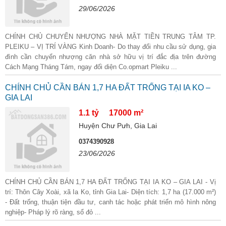
29/06/2026
CHÍNH CHỦ CHUYỂN NHƯỢNG NHÀ MẶT TIỀN TRUNG TÂM TP.
PLEIKU – VỊ TRÍ VÀNG Kinh Doanh- Do thay đổi nhu cầu sử dụng, gia
đình cần chuyển nhượng căn nhà sở hữu vị trí đắc địa trên đường
Cách Mạng Tháng Tám, ngay đối diện Co.opmart Pleiku ...
CHÍNH CHỦ CẦN BÁN 1,7 HA ĐẤT TRỐNG TẠI IA KO –
GIA LAI
1.1 tỷ
17000 m²
Huyện Chư Pưh, Gia Lai
0374390928
23/06/2026
CHÍNH CHỦ CẦN BÁN 1,7 HA ĐẤT TRỐNG TẠI IA KO – GIA LAI - Vị
trí: Thôn Cây Xoài, xã Ia Ko, tỉnh Gia Lai- Diện tích: 1,7 ha (17.000 m²)
- Đất trống, thuận tiện đầu tư, canh tác hoặc phát triển mô hình nông
nghiệp- Pháp lý rõ ràng, sổ đỏ ...