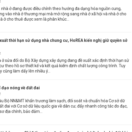
2
n nhà ở đang được điều chỉnh theo hướng đa dạng hóa nguồn cung,
ung vào nhà ở thương mại mà mở rộng sang nhà ở xã hội và nhà ở cho
hà ở cho thuê được xem là phân khúc...
xuất thời hạn sử dụng nhà chung cư, HoREA kiến nghị giữ quyền sở
2
 ở sửa đổi do Bộ Xây dựng xây dựng đang đề xuất xác định thời hạn sử
ư theo hồ sơ thiết kế và kết quả kiểm định chất lượng công trình. Tuy
y cũng làm dấy lên nhiều ý...
ỉ đạo nóng về đất đai
2
ầu Bộ NN&MT khẩn trương làm sạch, đối soát và chuẩn hóa Cơ sở dữ
đất đai với Cơ sở dữ liệu quốc gia về dân cư; đẩy nhanh công tác đo đạc,
sơ địa chính, bảo đảm...