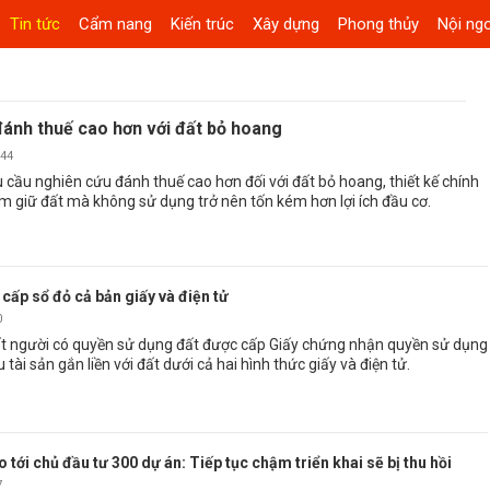
Tin tức
Cẩm nang
Kiến trúc
Xây dựng
Phong thủy
Nội ngo
ánh thuế cao hơn với đất bỏ hoang
:44
cầu nghiên cứu đánh thuế cao hơn đối với đất bỏ hoang, thiết kế chính
m giữ đất mà không sử dụng trở nên tốn kém hơn lợi ích đầu cơ.
cấp sổ đỏ cả bản giấy và điện tử
0
ất người có quyền sử dụng đất được cấp Giấy chứng nhận quyền sử dụng
 tài sản gắn liền với đất dưới cả hai hình thức giấy và điện tử.
 tới chủ đầu tư 300 dự án: Tiếp tục chậm triển khai sẽ bị thu hồi
7