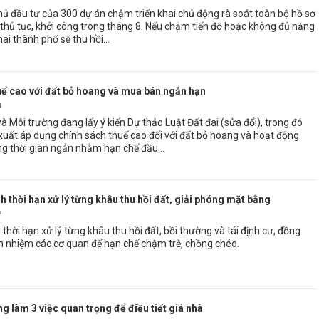
hủ đầu tư của 300 dự án chậm triển khai chủ động rà soát toàn bộ hồ sơ
t thủ tục, khởi công trong tháng 8. Nếu chậm tiến độ hoặc không đủ năng
hai thành phố sẽ thu hồi...
uế cao với đất bỏ hoang và mua bán ngắn hạn
4
à Môi trường đang lấy ý kiến Dự thảo Luật Đất đai (sửa đổi), trong đó
 xuất áp dụng chính sách thuế cao đối với đất bỏ hoang và hoạt động
g thời gian ngắn nhằm hạn chế đầu...
 thời hạn xử lý từng khâu thu hồi đất, giải phóng mặt bằng
7
hời hạn xử lý từng khâu thu hồi đất, bồi thường và tái định cư, đồng
ch nhiệm các cơ quan để hạn chế chậm trễ, chồng chéo.
g làm 3 việc quan trọng để điều tiết giá nhà