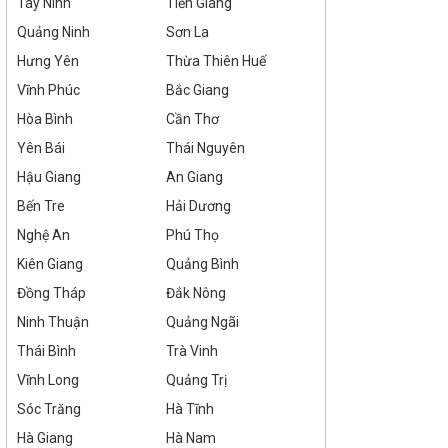
Tây Ninh
Tiền Giang
Quảng Ninh
Sơn La
Hưng Yên
Thừa Thiên Huế
Vĩnh Phúc
Bắc Giang
Hòa Bình
Cần Thơ
Yên Bái
Thái Nguyên
Hậu Giang
An Giang
Bến Tre
Hải Dương
Nghệ An
Phú Thọ
Kiên Giang
Quảng Bình
Đồng Tháp
Đắk Nông
Ninh Thuận
Quảng Ngãi
Thái Bình
Trà Vinh
Vĩnh Long
Quảng Trị
Sóc Trăng
Hà Tĩnh
Hà Giang
Hà Nam