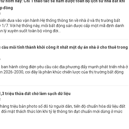
từ hôm nay: Chỉ 1 thao tác sẽ nắm được toàn bộ lịch sử nhà đất khi
ợp đồng
0
iến đưa vào vận hành Hệ thống thông tin về nhà ở và thị trường bất
 1/7. Với hệ thống này, mỗi bất động sản được cấp một mã định danh
n lý xuyên suốt toàn bộ vòng đời...
 cầu mỗi tỉnh thành khởi công ít nhất một dự án nhà ở cho thuê trong
7
 ban hành công điện yêu cầu các địa phương đẩy mạnh phát triển nhà ở
ạn 2026-2030, coi đây là phân khúc chiến lược của thị trường bất động
,3 triệu thửa đất chờ làm sạch dữ liệu
2
hàng triệu bản photo sổ đỏ từ người dân, tiến độ chuẩn hóa dữ liệu đất
n đối mặt thách thức lớn khi tỷ lệ thông tin đạt chuẩn mới dừng ở mức