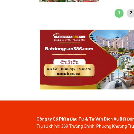
1
2
Công ty Cổ Phần Đầu Tư & Tư Vấn Dịch Vụ Bất Độ
Trụ sở chính: 369 Trường Chinh, Phường Khương Tr