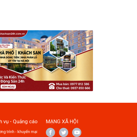
h vụ - Quảng cáo
MẠNG XÃ HỘI
ng trình - khuyến mại