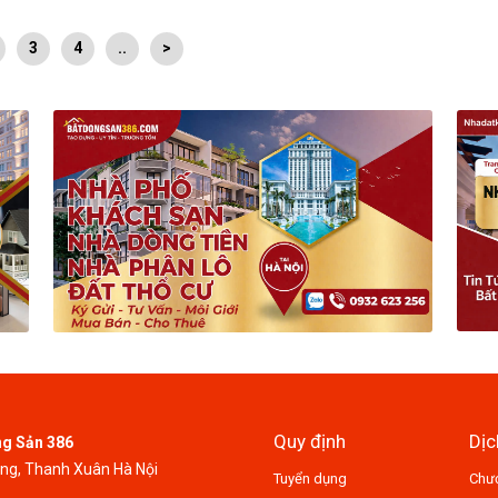
3
4
..
>
Quy định
Dịc
ng Sản 386
ung, Thanh Xuân Hà Nội
Tuyển dụng
Chươ