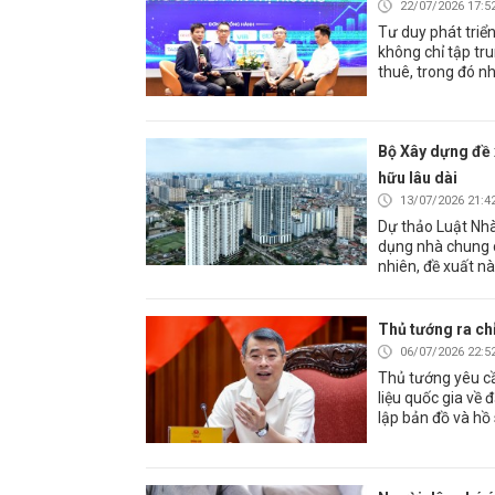
22/07/2026 17:5
Tư duy phát triể
không chỉ tập tr
thuê, trong đó n
Bộ Xây dựng đề 
hữu lâu dài
13/07/2026 21:4
Dự thảo Luật Nhà
dụng nhà chung c
nhiên, đề xuất nà
Thủ tướng ra ch
06/07/2026 22:5
Thủ tướng yêu c
liệu quốc gia về 
lập bản đồ và hồ 