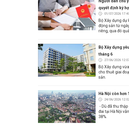
Người dân chú ý 
quyết định ký h
01/07/2026 17:4
Bộ Xây dựng dự k
động sản từ ngày
riêng, qua đó quả
Bộ Xây dựng yêu
tháng 6
27/06/2026 12:0
Bộ Xây dựng vừa
cho thuê giai đo
sản.
Hà Nội còn hơn 1
24/06/2026 12:0
- Dù đã thu thập 
đai tại Hà Nội vẫ
38%.