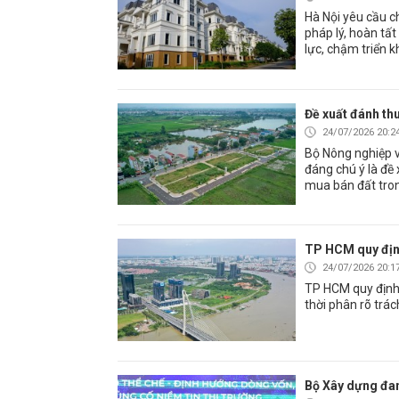
Hà Nội yêu cầu c
pháp lý, hoàn tấ
lực, chậm triển k
Đề xuất đánh th
24/07/2026 20:2
Bộ Nông nghiệp v
đáng chú ý là đề
mua bán đất tron
TP HCM quy định
24/07/2026 20:1
TP HCM quy định t
thời phân rõ trá
Bộ Xây dựng đan