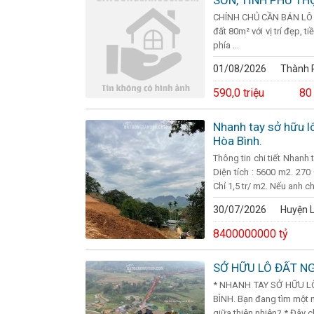
SƠN, TỈNH PHÚ TH
CHÍNH CHỦ CẦN BÁN LÔ Đ
đất 80m² với vị trí đẹp, t
phía ...
01/08/2026
Thành P
590,0 triệu
80
Nhanh tay sở hữu l
Hòa Bình.
Thông tin chi tiết Nhanh 
Diện tích : 5600 m2. 270
Chỉ 1,5 tr/ m2. Nếu anh chị
30/07/2026
Huyện 
8400000000 tỷ
SỞ HỮU LÔ ĐẤT NG
* NHANH TAY SỞ HỮU L
BÌNH. Bạn đang tìm một n
giữa thiên nhiên? * Đây ch