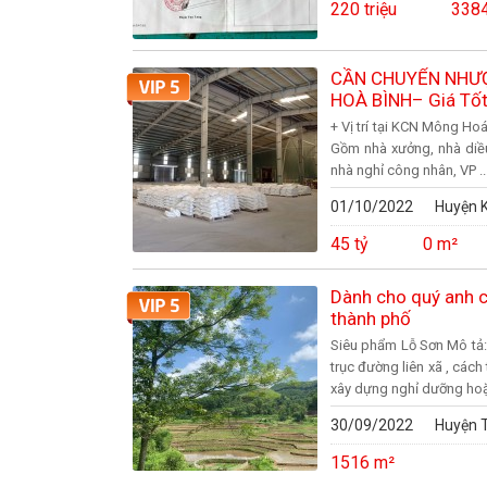
220 triệu
338
CẦN CHUYỂN NHƯỢ
HOÀ BÌNH– Giá Tố
+ Vị trí tại KCN Mông Hoá
Gồm nhà xưởng, nhà diều
nhà nghỉ công nhân, VP ..
01/10/2022
Huyện K
45 tỷ
0 m²
Dành cho quý anh c
thành phố
Siêu phẩm Lỗ Sơn Mô tả: 
trục đường liên xã , các
xây dựng nghỉ dưỡng hoặc
30/09/2022
Huyện T
1516 m²