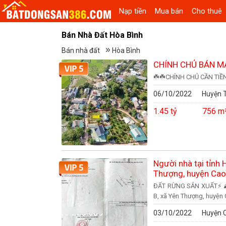
Nạp tiền
Mua bán
Cho thuê
Bán Nhà Đất Hòa Bình
Bán nhà đất
Hòa Bình
CHÍNH CHỦ BÁN M
☘️☘️CHÍNH CHỦ CẦN TIỀ
06/10/2022
Huyện T
1.45 tỷ
756 m
Người nhà tại tỉnh 
Thượng, huyện Cao
ĐẤT RỪNG SẢN XUẤT⚡️ ⛰⛰
B, xã Yên Thượng, huyện
03/10/2022
Huyện 