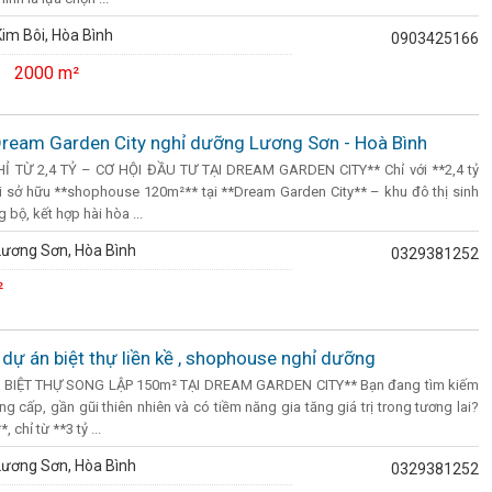
im Bôi, Hòa Bình
0903425166
2000 m²
ream Garden City nghỉ dưỡng Lương Sơn - Hoà Bình
 TỪ 2,4 TỶ – CƠ HỘI ĐẦU TƯ TẠI DREAM GARDEN CITY** Chỉ với **2,4 tỷ
i sở hữu **shophouse 120m²** tại **Dream Garden City** – khu đô thị sinh
bộ, kết hợp hài hòa ...
Lương Sơn, Hòa Bình
0329381252
²
dự án biệt thự liền kề , shophouse nghỉ dưỡng
U BIỆT THỰ SONG LẬP 150m² TẠI DREAM GARDEN CITY** Bạn đang tìm kiếm
 cấp, gần gũi thiên nhiên và có tiềm năng gia tăng giá trị trong tương lai?
 chỉ từ **3 tỷ ...
Lương Sơn, Hòa Bình
0329381252