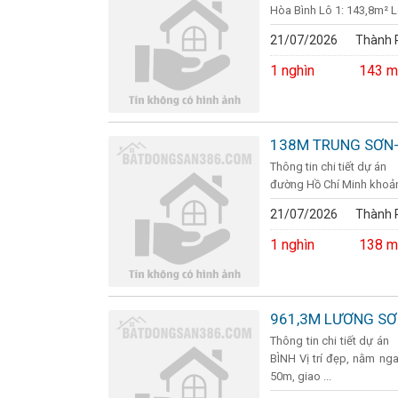
Hòa Bình Lô 1: 143,8m² Lô
21/07/2026
Thành P
1 nghìn
143 m
138M TRUNG SƠN
Thông tin chi tiết dự 
đường Hồ Chí Minh khoảng
21/07/2026
Thành P
1 nghìn
138 m
961,3M LƯƠNG SƠ
Thông tin chi tiết dự
BÌNH Vị trí đẹp, nằm nga
50m, giao ...