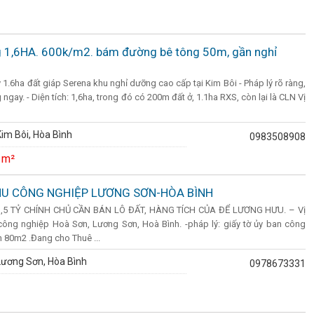
g 1,6HA. 600k/m2. bám đường bê tông 50m, gần nghỉ
1.6ha đất giáp Serena khu nghỉ dưỡng cao cấp tại Kim Bôi - Pháp lý rõ ràng,
gay. - Diện tích: 1,6ha, trong đó có 200m đất ở, 1.1ha RXS, còn lại là CLN Vị
im Bôi, Hòa Bình
0983508908
 m²
HU CÔNG NGHIỆP LƯƠNG SƠN-HÒA BÌNH
,5 TỶ CHÍNH CHỦ CẦN BÁN LÔ ĐẤT, HÀNG TÍCH CỦA ĐỂ LƯƠNG HƯU. – Vị
công nghiệp Hoà Sơn, Lương Sơn, Hoà Bình. -pháp lý: giấy tờ ủy ban công
h 80m2 .Đang cho Thuê ...
Lương Sơn, Hòa Bình
0978673331