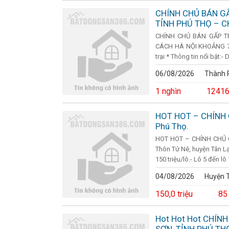
CHÍNH CHỦ BÁN G
TỈNH PHÚ THỌ – 
CHÍNH CHỦ BÁN GẤP TR
CÁCH HÀ NỘI KHOẢNG 70K
trại * Thông tin nổi bật:- 
06/08/2026
Thành P
1 nghìn
12416
HOT HOT – CHÍNH C
Phú Thọ.
HOT HOT – CHÍNH CHỦ CẦN
Thôn Tử Nê, huyện Tân Lạc
150 triệu/lô.- Lô 5 đến lô 1
04/08/2026
Huyện T
150,0 triệu
85
Hot Hot Hot CHÍN