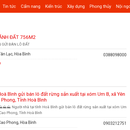
Tin tức
Cẩm nang
Kiến trúc
Xây dựng
Phong thủy
Nội ngo
ẢNH ĐẤT 756M2
N GỬI BÁN LÔ ĐẤT
ân Lạc, Hòa Bình
0388098000
²
Hoà Bình gửi bán lô đất rừng sản xuất tại xóm Um B, xã Yên
 Phong, Tỉnh Hoà Bình
⛰ Người nhà tại tỉnh Hoà Bình gửi bán lô đất rừng sản xuất tại xóm Um
 Cao Phong, Tỉnh Hoà Bình
Cao Phong, Hòa Bình
0903212751