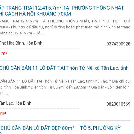
ẤP TRANG TRẠI 12.415,7m² TẠI PHƯỜNG THỐNG NHẤT,
CHỈ CÁCH HÀ NỘI KHOẢNG 70KM
ANG TRẠI 12.415,7m² TẠI PHƯỜNG THỐNG NHẤT, TỈNH PHÚ THỌ – CHỈ
M- Phù hợp để đầu tư, nghỉ dưỡng hoặc phát triển mô hình kinh tế trang
Diện tích: 12.415,7m²- Có ...
hố Hòa Bình, Hòa Bình
0374390928
 m²
HỦ CẦN BÁN 11 LÔ ĐẤT TẠI Thôn Tử Nê, xã Tân Lạc, tỉnh
 BÁN 11 LÔ ĐẤT TẠI Thôn Tử Nê, xã Tân Lạc, tỉnh Phú Thọ. * Địa chỉ cũ:
, tỉnh Hòa Bình.* Diện tích: Từ 85,9m² đến 287,5m².* Giá bán:- Lô 1 đến lô 4:
1: ...
ân Lạc, Hòa Bình
0823010569
 m²
H CHỦ CẦN BÁN LÔ ĐẤT ĐẸP 80m² – TỔ 5, PHƯỜNG KỲ