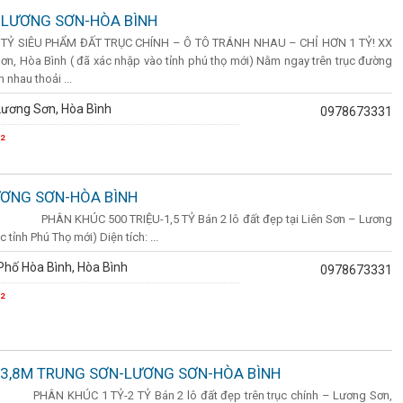
-LƯƠNG SƠN-HÒA BÌNH
,5 TỶ SIÊU PHẨM ĐẤT TRỤC CHÍNH – Ô TÔ TRÁNH NHAU – CHỈ HƠN 1 TỶ! XX
 Sơn, Hòa Bình ( đã xác nhập vào tỉnh phú thọ mới) Nằm ngay trên trục đường
 nhau thoải ...
Lương Sơn, Hòa Bình
0978673331
²
LƯƠNG SƠN-HÒA BÌNH
án PHÂN KHÚC 500 TRIỆU-1,5 TỶ Bán 2 lô đất đẹp tại Liên Sơn – Lương
tỉnh Phú Thọ mới) Diện tích: ...
hố Hòa Bình, Hòa Bình
0978673331
²
143,8M TRUNG SƠN-LƯƠNG SƠN-HÒA BÌNH
án PHÂN KHÚC 1 TỶ-2 TỶ Bán 2 lô đất đẹp trên trục chính – Lương Sơn,