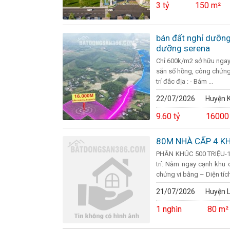
3 tỷ
150 m²
bán đất nghỉ dưỡn
dưỡng serena
Chỉ 600k/m2 sở hữu ngay 
sẵn sổ hồng, công chứng n
trí đắc địa : - Bám ...
22/07/2026
Huyện K
9.60 tỷ
16000
80M NHÀ CẤP 4 K
PHÂN KHÚC 500 TRIỆU-1
trí: Nằm ngay cạnh khu 
chứng vi bằng – Diện tíc
21/07/2026
Huyện 
1 nghìn
80 m²