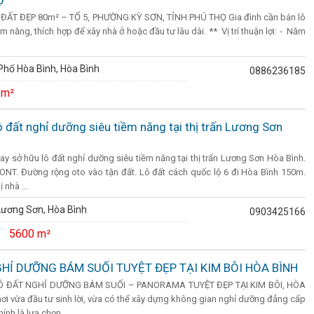
Ọ
ẤT ĐẸP 80m² – TỔ 5, PHƯỜNG KỲ SƠN, TỈNH PHÚ THỌ Gia đình cần bán lô
iềm năng, thích hợp để xây nhà ở hoặc đầu tư lâu dài. ** Vị trí thuận lợi: - Nằm
hố Hòa Bình, Hòa Bình
0886236185
 m²
ô đất nghỉ dưỡng siêu tiềm năng tại thị trấn Lương Sơn
tay sở hữu lô đất nghỉ dưỡng siêu tiềm năng tại thị trấn Lương Sơn Hòa Bình.
 ONT. Đường rộng oto vào tận đất. Lô đất cách quốc lộ 6 đi Hòa Bình 150m.
 nhà ...
Lương Sơn, Hòa Bình
0903425166
5600 m²
HỈ DƯỠNG BÁM SUỐI TUYỆT ĐẸP TẠI KIM BÔI HÒA BÌNH
Ô ĐẤT NGHỈ DƯỠNG BÁM SUỐI – PANORAMA TUYỆT ĐẸP TẠI KIM BÔI, HÒA
ơi vừa đầu tư sinh lời, vừa có thể xây dựng không gian nghỉ dưỡng đẳng cấp
ính là lựa chọn ...