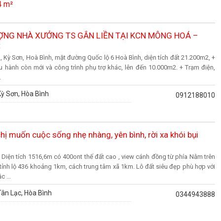
4 m²
NG NHÀ XƯỞNG TS GẮN LIỀN TẠI KCN MÔNG HOÁ –
t
, Kỳ Sơn, Hoà Bình, mặt đường Quốc lộ 6 Hoà Bình, diện tích đất 21.200m2, +
 hành còn mới và công trình phụ trợ khác, lên đến 10.000m2. + Trạm điện,
.
ỳ Sơn, Hòa Bình
0912188010
hị muốn cuộc sống nhẹ nhàng, yên bình, rời xa khói bụi
Diện tích 1516,6m có 400ont thế đất cao , view cánh đồng từ phía Nằm trên
h tỉnh lộ 436 khoảng 1km, cách trung tâm xã 1km. Lô đất siêu đẹp phù hợp với
 ...
ân Lạc, Hòa Bình
0344943888