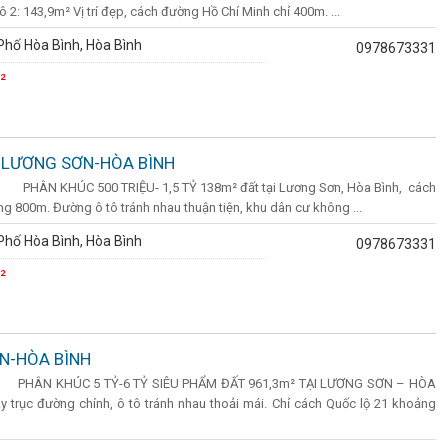
 2: 143,9m² Vị trí đẹp, cách đường Hồ Chí Minh chỉ 400m. ...
hố Hòa Bình, Hòa Bình
0978673331
²
-LƯƠNG SƠN-HÒA BÌNH
án PHÂN KHÚC 500 TRIỆU- 1,5 TỶ 138m² đất tại Lương Sơn, Hòa Bình, cách
 800m. Đường ô tô tránh nhau thuận tiện, khu dân cư không ...
hố Hòa Bình, Hòa Bình
0978673331
²
N-HÒA BÌNH
 án PHÂN KHÚC 5 TỶ-6 TỶ SIÊU PHẨM ĐẤT 961,3m² TẠI LƯƠNG SƠN – HÒA
y trục đường chính, ô tô tránh nhau thoải mái. Chỉ cách Quốc lộ 21 khoảng