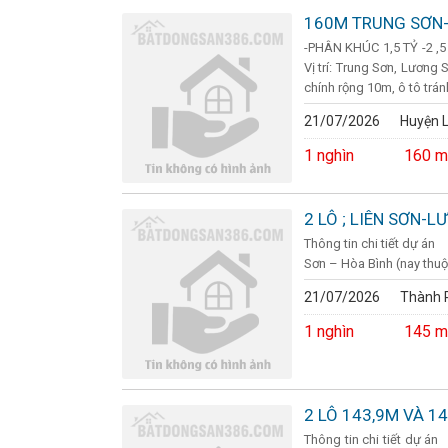
160M TRUNG SƠN
-PHÂN KHÚC 1,5 TỶ -2 
Vị trí: Trung Sơn, Lương
chính rộng 10m, ô tô tránh
21/07/2026
Huyện 
1 nghìn
160 m
2 LÔ ; LIÊN SƠN-
Thông tin chi tiết dự 
Sơn – Hòa Bình (nay thuộc 
21/07/2026
Thành P
1 nghìn
145 m
2 LÔ 143,9M VÀ 
Thông tin chi tiết dự 