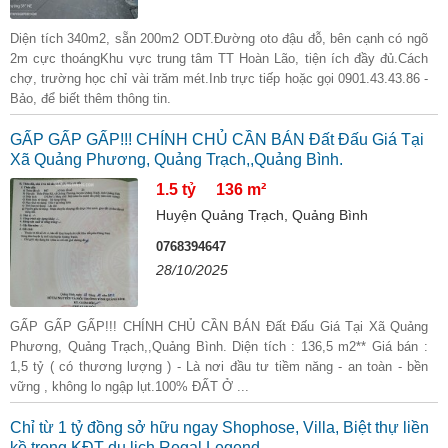
Diện tích 340m2, sẵn 200m2 ODT.Đường oto đậu đỗ, bên cạnh có ngõ
2m cực thoángKhu vực trung tâm TT Hoàn Lão, tiện ích đầy đủ.Cách
chợ, trường học chỉ vài trăm mét.Inb trực tiếp hoặc gọi 0901.43.43.86 -
Bảo, để biết thêm thông tin.
GẤP GẤP GẤP!!! CHÍNH CHỦ CẦN BÁN Đất Đấu Giá Tại
Xã Quảng Phương, Quảng Trạch,,Quảng Bình.
1.5 tỷ
136 m²
Huyện Quảng Trạch, Quảng Bình
0768394647
28/10/2025
GẤP GẤP GẤP!!! CHÍNH CHỦ CẦN BÁN Đất Đấu Giá Tại Xã Quảng
Phương, Quảng Trạch,,Quảng Bình. Diện tích : 136,5 m2** Giá bán :
1,5 tỷ ( có thương lượng ) - Là nơi đầu tư tiềm năng - an toàn - bền
vững , không lo ngập lụt.100% ĐẤT Ở ...
Chỉ từ 1 tỷ đồng sở hữu ngay Shophose, Villa, Biệt thự liền
kề trong KĐT du lịch Regal Legend