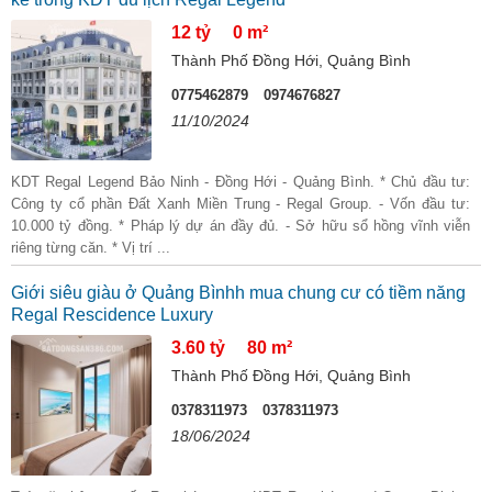
12 tỷ
0 m²
Thành Phố Đồng Hới, Quảng Bình
0775462879
0974676827
11/10/2024
KDT Regal Legend Bảo Ninh - Đồng Hới - Quảng Bình. * Chủ đầu tư:
Công ty cổ phần Đất Xanh Miền Trung - Regal Group. - Vốn đầu tư:
10.000 tỷ đồng. * Pháp lý dự án đầy đủ. - Sở hữu sổ hồng vĩnh viễn
riêng từng căn. * Vị trí ...
Giới siêu giàu ở Quảng Bìnhh mua chung cư có tiềm năng
Regal Rescidence Luxury
3.60 tỷ
80 m²
Thành Phố Đồng Hới, Quảng Bình
0378311973
0378311973
18/06/2024