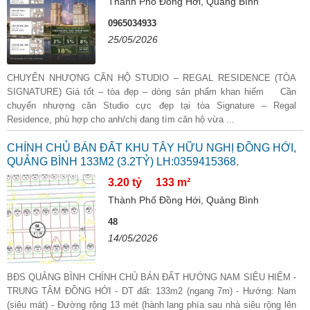
Thành Phố Đồng Hới, Quảng Bình
0965034933
25/05/2026
CHUYỂN NHƯỢNG CĂN HỘ STUDIO – REGAL RESIDENCE (TÒA
SIGNATURE) Giá tốt – tòa đẹp – dòng sản phẩm khan hiếm Cần
chuyển nhượng căn Studio cực đẹp tại tòa Signature – Regal
Residence, phù hợp cho anh/chị đang tìm căn hộ vừa ...
CHÍNH CHỦ BÁN ĐẤT KHU TÂY HỮU NGHỊ ĐỒNG HỚI,
QUẢNG BÌNH 133M2 (3.2TỶ) LH:0359415368.
3.20 tỷ
133 m²
Thành Phố Đồng Hới, Quảng Bình
48
14/05/2026
BĐS QUẢNG BÌNH CHÍNH CHỦ BÁN ĐẤT HƯỚNG NAM SIÊU HIẾM -
TRUNG TÂM ĐỒNG HỚI - DT đất: 133m2 (ngang 7m) - Hướng: Nam
(siêu mát) - Đường rộng 13 mét (hành lang phía sau nhà siêu rộng lên