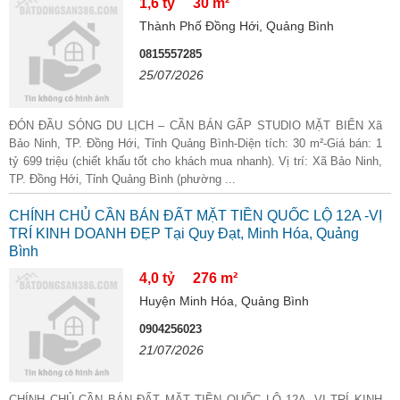
1,6 tỷ
30 m²
Thành Phố Đồng Hới, Quảng Bình
0815557285
25/07/2026
ĐÓN ĐẦU SÓNG DU LỊCH – CẦN BÁN GẤP STUDIO MẶT BIỂN Xã
Bảo Ninh, TP. Đồng Hới, Tỉnh Quảng Bình-Diện tích: 30 m²-Giá bán: 1
tỷ 699 triệu (chiết khấu tốt cho khách mua nhanh). Vị trí: Xã Bảo Ninh,
TP. Đồng Hới, Tỉnh Quảng Bình (phường ...
CHÍNH CHỦ CẦN BÁN ĐẤT MẶT TIỀN QUỐC LỘ 12A -VỊ
TRÍ KINH DOANH ĐẸP Tại Quy Đạt, Minh Hóa, Quảng
Bình
4,0 tỷ
276 m²
Huyện Minh Hóa, Quảng Bình
0904256023
21/07/2026
CHÍNH CHỦ CẦN BÁN ĐẤT MẶT TIỀN QUỐC LỘ 12A -VỊ TRÍ KINH