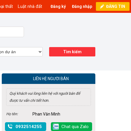
ại thất
Luật nhà đất
Đăng ký
Đăng nhập
ĐĂNG TIN
Tìm kiếm
LIÊN HỆ NGƯỜI BÁN
Quý khách vui lòng liên hệ với người bán để
được tư vấn chi tiết hơn.
Họ tên:
Phan Văn Minh
0932514255
Chat qua Zalo