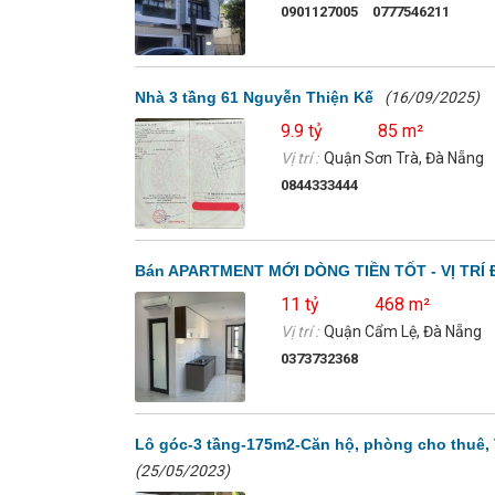
0901127005
0777546211
Nhà 3 tầng 61 Nguyễn Thiện Kế
(16/09/2025)
9.9 tỷ
85 m²
Vị trí :
Quận Sơn Trà, Đà Nẵng
0844333444
Bán APARTMENT MỚI DÒNG TIỀN TỐT - VỊ TRÍ 
11 tỷ
468 m²
Vị trí :
Quận Cẩm Lệ, Đà Nẵng
0373732368
Lô góc-3 tầng-175m2-Căn hộ, phòng cho thuê, 
(25/05/2023)