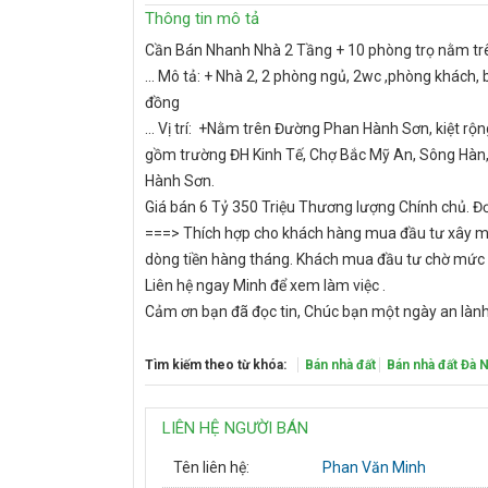
Thông tin mô tả
Cần Bán Nhanh Nhà 2 Tầng + 10 phòng trọ nằm tr
... Mô tả: + Nhà 2, 2 phòng ngủ, 2wc ,phòng khách,
đồng
... Vị trí: +Nằm trên Đường Phan Hành Sơn, kiệt rộ
gồm trường ĐH Kinh Tế, Chợ Bắc Mỹ An, Sông Hàn
Hành Sơn.
Giá bán 6 Tỷ 350 Triệu Thương lượng Chính chủ. Đơn
===> Thích hợp cho khách hàng mua đầu tư xây mớ
dòng tiền hàng tháng. Khách mua đầu tư chờ mức 
Liên hệ ngay Minh để xem làm việc .
Cảm ơn bạn đã đọc tin, Chúc bạn một ngày an lành
Tìm kiếm theo từ khóa:
Bán nhà đất
Bán nhà đất Đà 
LIÊN HỆ NGƯỜI BÁN
Tên liên hệ:
Phan Văn Minh