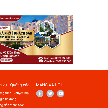
h vụ - Quảng cáo
MẠNG XÃ HỘI
ng trình - khuyến mại
giá tin đăng
g dẫn thanh toán