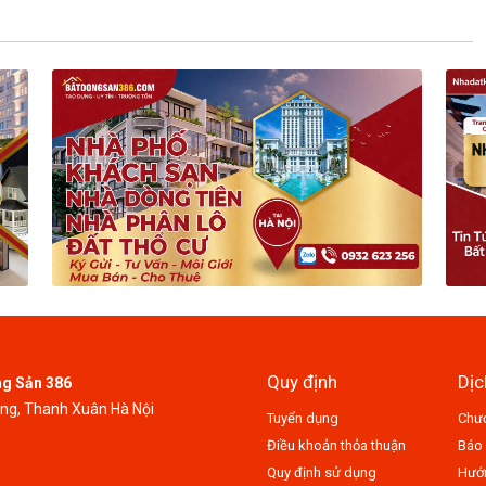
Quy định
Dịc
ng Sản 386
ung, Thanh Xuân Hà Nội
Tuyển dụng
Chươ
Điều khoản thỏa thuận
Báo 
Quy định sử dụng
Hướn