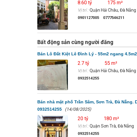
8.60 tỷ
175 m²
Vị trí :
Quận Hải Châu, Đà Nẵng
0901127005
0777546211
Bất động sản cùng người đăng
Bán Lô Đất Kiệt Lê Đình Lý - 55m2 ngang 4.5m2 
2.7 tỷ
55 m²
Vị trí :
Quận Hải Châu, Đà Nẵng
0932514255
Bán nhà mặt phố Trần Sâm, Sơn Trà, Đà Nẵng. DT
0932514255
(14/08/2025)
20 tỷ
180 m²
Vị trí :
Quận Sơn Trà, Đà Nẵng
0932514255