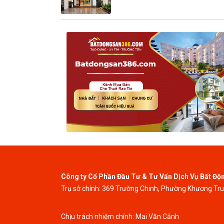
Công ty Cổ Phần Đầu Tư & Tư Vấn Dịch Vụ Bất Độ
Trụ sở chính: 369 Trường Chinh, Phường Khương Tr
Chịu trách nhiệm chính: Mai Văn Cảnh