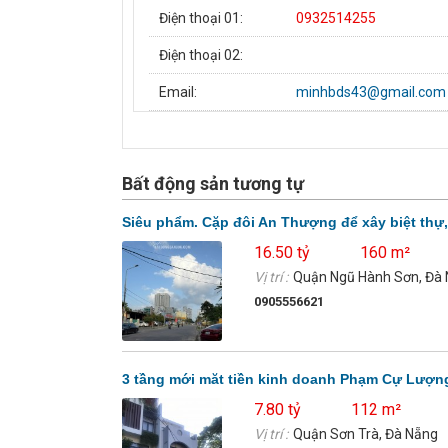
Điện thoại 01:
0932514255
Điện thoại 02:
Email:
minhbds43@gmail.com
Bất động sản tương tự
Siêu phẩm. Cặp đôi An Thượng để xây biệt thự,
16.50 tỷ
160 m²
Vị trí :
Quận Ngũ Hành Sơn, Đà
0905556621
3 tầng mới măt tiền kinh doanh Phạm Cự Lượn
7.80 tỷ
112 m²
Vị trí :
Quận Sơn Trà, Đà Nẵng