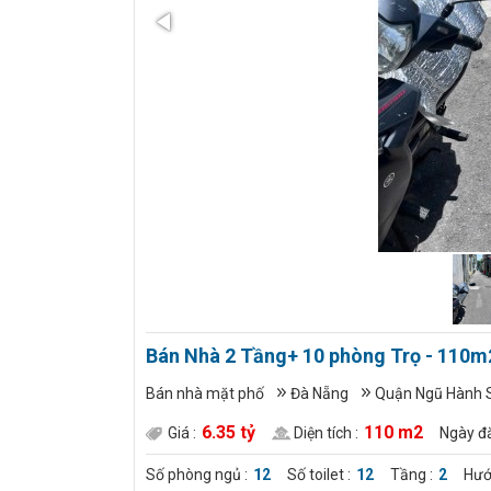
Bán Nhà 2 Tầng+ 10 phòng Trọ - 110m2 
Bán nhà mặt phố
Đà Nẵng
Quận Ngũ Hành 
6.35 tỷ
110 m2
Giá :
Diện tích :
Ngày đă
Số phòng ngủ :
12
Số toilet :
12
Tầng :
2
Hướ