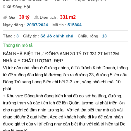
Xã Đông Hội
30 tỷ
331 m2
Giá :
Diện tích :
Ngày đăng :
20/07/2024
Mã tin :
515864
Tầng :
3
Giấy tờ :
Sổ đỏ chính chủ
Chiều rộng :
13
Thông tin mô tả
BÁN NHÀ BIỆT THỰ ĐÔNG ANH 30 TỶ DT 331 3T MT13M
NHÀ X Y CHẤT LƯỢNG, ĐẸP
Vị trí: căn nhà nằm ở đường chính, ô Tô Tránh Kinh Doanh, thông
từ đê xuống đầu làng là đường lớn ra đường 23, đường 5 lên cầu
Đông Trù sang Long Biên chỉ hết 2-3 km, sáng phố chỉ mất 10
phút.
+ Khu vực Đông Anh đang triển khai đủ cơ sở hạ tầng, đường,
trường trạm và các tiện ích để lên Quận, tương lại phát triển lớn
cho người có tầm nhìn tương lai. Với cả tòa biệt thự mà giá vài
chục triệu/m2 quá hiếm. Ace có khách hoặc đi ks để cảm nhận
được giá trị của vị trí cũng như căn biệt thự với giá trị hiện tại Đc
cho là hợp lý.