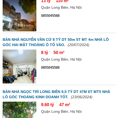
13 tỷ
110 m²
Quận Long Biên, Hà Nội
0855045588
BÁN NHÀ NGUYỄN VĂN CỪ 8 TỶ DT 50m 5T MT 4m NHÀ LÔ
GÓC HAI MẶT THOÁNG Ô TÔ VÀO.
(20/07/2024)
8 tỷ
50 m²
Quận Long Biên, Hà Nội
0855045588
BÁN NHÀ NGỌC TRÌ LONG BIÊN 9,5 TỶ DT 47M 6T MT5 NHÀ
LÔ GÓC THOÁNG KINH DOANH TỐT.
(23/06/2024)
9.60 tỷ
47 m²
Quận Long Biên, Hà Nội