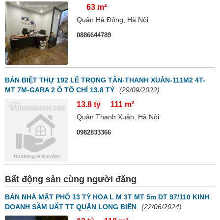
63 m²
Quận Hà Đông, Hà Nội
0886644789
BÁN BIỆT THỰ 192 LÊ TRỌNG TẤN-THANH XUÂN-111M2 4T-
MT 7M-GARA 2 Ô TÔ CHỈ 13.8 TỶ
(29/09/2022)
13.8 tỷ
111 m²
Quận Thanh Xuân, Hà Nội
0982833366
Bất động sản cùng người đăng
BÁN NHÀ MẶT PHỐ 13 TỶ HOA L M 3T MT 5m DT 97/110 KINH
DOANH SẦM UẤT TT QUẬN LONG BIÊN
(22/06/2024)