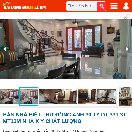
Tìm kiếm bđs
BÁN NHÀ BIỆT THỰ ĐÔNG ANH 30 TỶ DT 331 3T
MT13M NHÀ X Y CHẤT LƯỢNG
Bán biệt thự, nhà liền kề
Hà Nội
Huyện Đông Anh