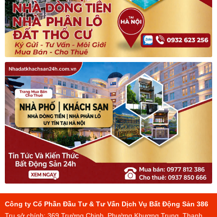
Công ty Cổ Phần Đầu Tư & Tư Vấn Dịch Vụ Bất Động Sản 386
Trụ sở chính: 369 Trường Chinh, Phường Khương Trung, Thanh