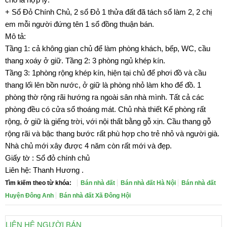
+ Sổ Đỏ Chính Chủ, 2 sổ Đỏ 1 thửa đất đã tách sổ làm 2, 2 chị
em mỗi người đứng tên 1 sổ đồng thuận bán.
Mô tả:
Tầng 1: cả không gian chủ để làm phòng khách, bếp, WC, cầu
thang xoáy ở giữ. Tầng 2: 3 phòng ngủ khép kín.
Tầng 3: 1phòng rộng khép kín, hiện tại chủ để phơi đồ và cầu
thang lối lên bồn nước, ở giữ là phòng nhỏ làm kho để đồ. 1
phòng thờ rộng rãi hướng ra ngoài sân nhà mình. Tất cả các
phòng đều có cửa sổ thoáng mát. Chủ nhà thiết Kế phòng rất
rộng, ở giữ là giếng trời, với nội thất bằng gỗ xịn. Cầu thang gỗ
rộng rãi và bậc thang bước rất phù hợp cho trẻ nhỏ và người già.
Nhà chủ mới xây được 4 năm còn rất mới và đẹp.
Giấy tờ : Sổ đỏ chính chủ
Liên hệ: Thanh Hương .
Tìm kiếm theo từ khóa:
Bán nhà đất
Bán nhà đất Hà Nội
Bán nhà đất
Huyện Đông Anh
Bán nhà đất Xã Đông Hội
LIÊN HỆ NGƯỜI BÁN