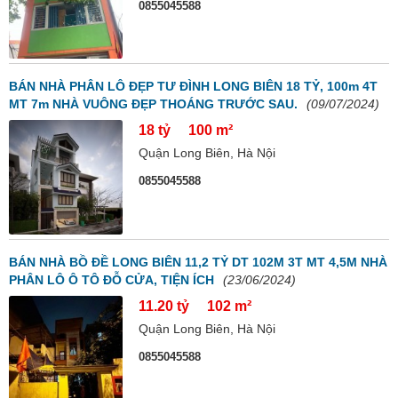
0855045588
BÁN NHÀ PHÂN LÔ ĐẸP TƯ ĐÌNH LONG BIÊN 18 TỶ, 100m 4T
MT 7m NHÀ VUÔNG ĐẸP THOÁNG TRƯỚC SAU.
(09/07/2024)
18 tỷ
100 m²
Quận Long Biên, Hà Nội
0855045588
BÁN NHÀ BỒ ĐỀ LONG BIÊN 11,2 TỶ DT 102M 3T MT 4,5M NHÀ
PHÂN LÔ Ô TÔ ĐỖ CỬA, TIỆN ÍCH
(23/06/2024)
11.20 tỷ
102 m²
Quận Long Biên, Hà Nội
0855045588