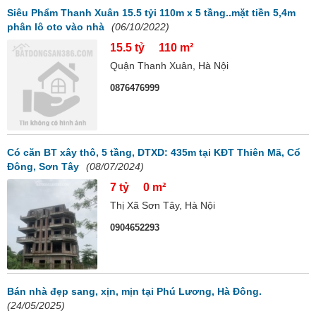
Siêu Phẩm Thanh Xuân 15.5 tỷi 110m x 5 tầng..mặt tiền 5,4m
phân lô oto vào nhà
(06/10/2022)
15.5 tỷ
110 m²
Quận Thanh Xuân, Hà Nội
0876476999
Có căn BT xây thô, 5 tầng, DTXD: 435m tại KĐT Thiên Mã, Cổ
Đông, Sơn Tây
(08/07/2024)
7 tỷ
0 m²
Thị Xã Sơn Tây, Hà Nội
0904652293
Bán nhà đẹp sang, xịn, mịn tại Phú Lương, Hà Đông.
(24/05/2025)