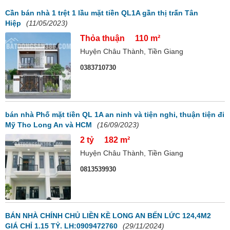
Cần bán nhà 1 trệt 1 lầu mặt tiền QL1A gần thị trấn Tân
Hiệp
(11/05/2023)
Thỏa thuận
110 m²
Huyện Châu Thành, Tiền Giang
0383710730
bán nhà Phố mặt tiền QL 1A an ninh và tiện nghi, thuận tiện đi
Mỹ Tho Long An và HCM
(16/09/2023)
2 tỷ
182 m²
Huyện Châu Thành, Tiền Giang
0813539930
BÁN NHÀ CHÍNH CHỦ LIỀN KỀ LONG AN BẾN LỨC 124,4M2
GIÁ CHỈ 1.15 TỶ. LH:0909472760
(29/11/2024)