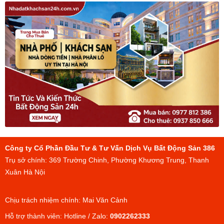
Công ty Cổ Phần Đầu Tư & Tư Vấn Dịch Vụ Bất Động Sản 386
Trụ sở chính: 369 Trường Chinh, Phường Khương Trung, Thanh
Xuân Hà Nội
Chịu trách nhiệm chính: Mai Văn Cảnh
Hỗ trợ thành viên: Hotline / Zalo:
0902262333