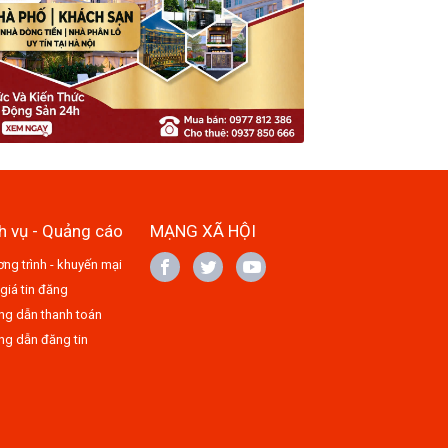
h vụ - Quảng cáo
MẠNG XÃ HỘI
ng trình - khuyến mại
giá tin đăng
g dẫn thanh toán
g dẫn đăng tin