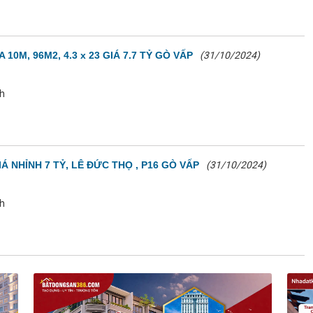
M, 96M2, 4.3 x 23 GIÁ 7.7 TỶ GÒ VẤP
(31/10/2024)
nh
Á NHỈNH 7 TỶ, LÊ ĐỨC THỌ , P16 GÒ VẤP
(31/10/2024)
nh