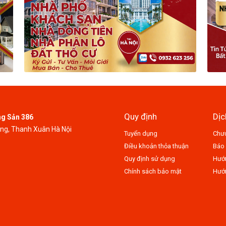
Quy định
Dịc
ng Sản 386
ung, Thanh Xuân Hà Nội
Tuyển dụng
Chươ
Điều khoản thỏa thuận
Báo 
Quy định sử dụng
Hướn
Chính sách bảo mật
Hướn