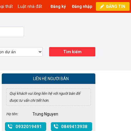
ại thất
Luật nhà đất
Đăng ký
Đăng nhập
ĐĂNG TIN
Tìm kiếm
LIÊN HỆ NGƯỜI BÁN
Quý khách vui lòng liên hệ với người bán để
được tư vấn chi tiết hơn.
Họ tên:
Trung Nguyen
0932019491
0849413938