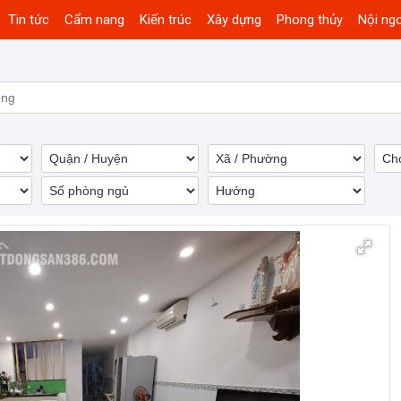
Tin tức
Cẩm nang
Kiến trúc
Xây dựng
Phong thủy
Nội ngo