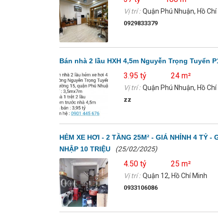
Vị trí :
Quận Phú Nhuận, Hồ Chí
0929833379
Bán nhà 2 lầu HXH 4,5m Nguyễn Trọng Tuyển P1
3.95 tỷ
24 m²
Vị trí :
Quận Phú Nhuận, Hồ Chí
zz
HẺM XE HƠI - 2 TẦNG 25M² - GIÁ NHỈNH 4 TỶ
NHẬP 10 TRIỆU
(25/02/2025)
4.50 tỷ
25 m²
Vị trí :
Quận 12, Hồ Chí Minh
0933106086