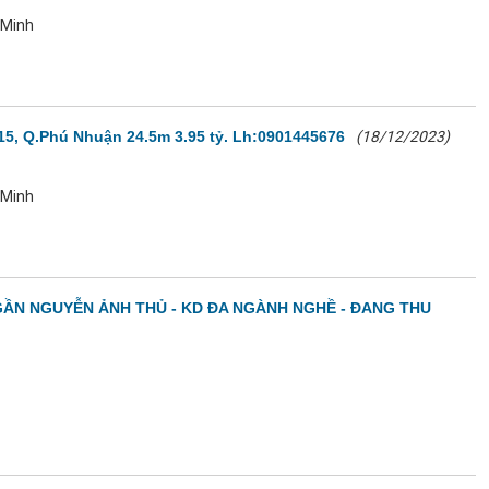
 Minh
5, Q.Phú Nhuận 24.5m 3.95 tỷ. Lh:0901445676
(18/12/2023)
 Minh
 - GẦN NGUYỄN ẢNH THỦ - KD ĐA NGÀNH NGHỀ - ĐANG THU