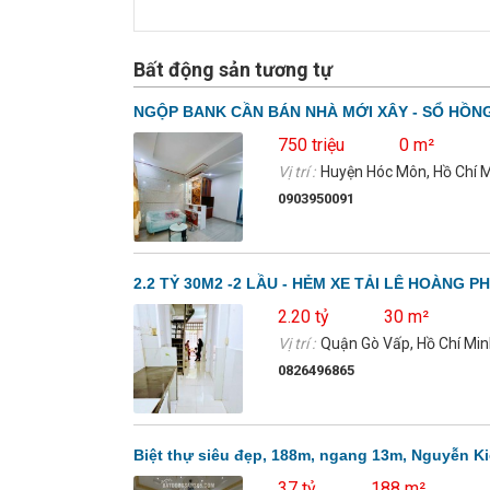
Bất động sản tương tự
NGỘP BANK CẦN BÁN NHÀ MỚI XÂY - SỔ HỒN
750 triệu
0 m²
Vị trí :
Huyện Hóc Môn, Hồ Chí 
0903950091
2.2 TỶ 30M2 -2 LẦU - HẺM XE TẢI LÊ HOÀNG PH
2.20 tỷ
30 m²
Vị trí :
Quận Gò Vấp, Hồ Chí Mi
0826496865
Biệt thự siêu đẹp, 188m, ngang 13m, Nguyễn Ki
37 tỷ
188 m²