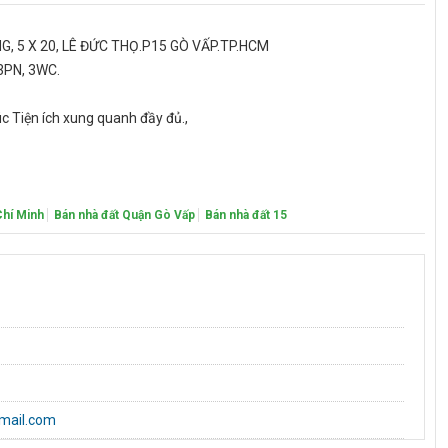
G, 5 X 20, LÊ ĐỨC THỌ.P15 GÒ VẤP.TP.HCM
 3PN, 3WC.
 Tiện ích xung quanh đầy đủ.,
Chí Minh
Bán nhà đất Quận Gò Vấp
Bán nhà đất 15
mail.com