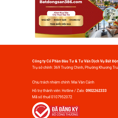
Công ty Cổ Phần Đầu Tư & Tư Vấn Dịch Vụ Bất Độ
Trụ sở chính: 369 Trường Chinh, Phường Khương Tr
Chịu trách nhiệm chính: Mai Văn Cảnh
Hỗ trợ thành viên: Hotline / Zalo:
0902262333
Mã số thuế 0107952072