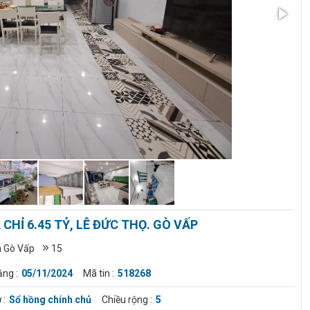
Á CHỈ 6.45 TỶ, LÊ ĐỨC THỌ. GÒ VẤP
 Gò Vấp
15
ng :
05/11/2024
Mã tin :
518268
 :
Sổ hồng chính chủ
Chiều rộng :
5