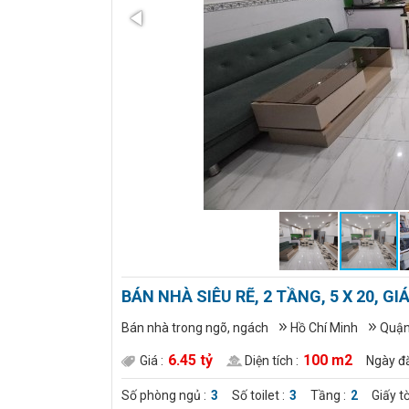
BÁN NHÀ SIÊU RẼ, 2 TẦNG, 5 X 20, GI
Bán nhà trong ngõ, ngách
Hồ Chí Minh
Quận
6.45 tỷ
100 m2
Giá :
Diện tích :
Ngày đă
Số phòng ngủ :
3
Số toilet :
3
Tầng :
2
Giấy tờ