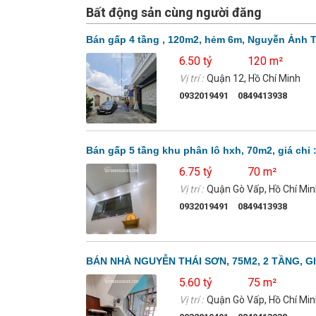
Bất động sản cùng người đăng
Bán gấp 4 tầng , 120m2, hẻm 6m, Nguyễn Ảnh Thủ
6.50 tỷ
120 m²
Vị trí :
Quận 12, Hồ Chí Minh
0932019491
0849413938
Bán gấp 5 tầng khu phân lô hxh, 70m2, giá chỉ 
6.75 tỷ
70 m²
Vị trí :
Quận Gò Vấp, Hồ Chí Mi
0932019491
0849413938
BÁN NHÀ NGUYỄN THÁI SƠN, 75M2, 2 TẦNG, GIÁ
5.60 tỷ
75 m²
Vị trí :
Quận Gò Vấp, Hồ Chí Mi