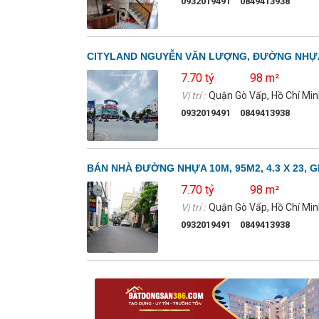
0932019491
0849413938
CITYLAND NGUYỄN VĂN LƯỢNG, ĐƯỜNG NHỰA 10
7.70 tỷ
98 m²
Vị trí :
Quận Gò Vấp, Hồ Chí Mi
0932019491
0849413938
BÁN NHÀ ĐƯỜNG NHỰA 10M, 95M2, 4.3 X 23, GI
7.70 tỷ
98 m²
Vị trí :
Quận Gò Vấp, Hồ Chí Mi
0932019491
0849413938