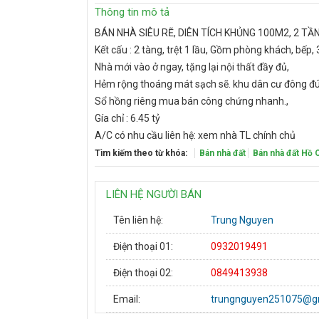
Thông tin mô tả
BÁN NHÀ SIÊU RẼ, DIÊN TÍCH KHỦNG 100M2, 2 TẦN
Kết cấu : 2 tàng, trệt 1 lầu, Gồm phòng khách, bếp,
Nhà mới vào ở ngay, tặng lại nội thất đầy đủ,
Hẻm rộng thoáng mát sạch sẽ. khu dân cư đông đúc
Sổ hồng riêng mua bán công chứng nhanh.,
Gía chỉ : 6.45 tỷ
A/C có nhu cầu liên hệ: xem nhà TL chính chủ
Tìm kiếm theo từ khóa:
Bán nhà đất
Bán nhà đất Hồ 
LIÊN HỆ NGƯỜI BÁN
Tên liên hệ:
Trung Nguyen
Điện thoại 01:
0932019491
Điện thoại 02:
0849413938
Email:
trungnguyen251075@g