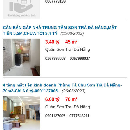
0867779199
CẦN BÁN GẤP NHÀ TRUNG TÂM SƠN TRÀ ĐÀ NẴNG,MẶT
TIỀN 5,5M,CHƯA TỚI 3,4 TỶ
(11/08/2023)
3.40 tỷ
45 m²
Quận Sơn Trà, Đà Nẵng
0367998037
0367998037
4 tầng mặt tiền kinh doanh Phùng Tá Chu Sơn Trà Đà Nẵng-
70m2-Chỉ 6.6 tỷ-0901127005.
(26/06/2023)
6.60 tỷ
70 m²
Quận Sơn Trà, Đà Nẵng
0901127005
0777546211