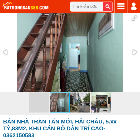
Tìm kiếm bđs
BÁN NHÀ TRẦN TẤN MỚI, HẢI CHÂU, 5.xx
TỶ,83M2, KHU CÁN BỘ DÂN TRÍ CAO-
0362150583