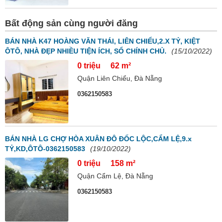
Bất động sản cùng người đăng
BÁN NHÀ K47 HOÀNG VĂN THÁI, LIÊN CHIỂU,2.X TỶ, KIỆT
ÔTÔ, NHÀ ĐẸP NHIỀU TIỆN ÍCH, SỔ CHÍNH CHỦ.
(15/10/2022)
0 triệu
62 m²
Quận Liên Chiểu, Đà Nẵng
0362150583
BÁN NHÀ LG CHỢ HÒA XUÂN ĐÔ ĐỐC LỘC,CẨM LỆ,9.x
TỶ,KD,ÔTÔ-0362150583
(19/10/2022)
0 triệu
158 m²
Quận Cẩm Lệ, Đà Nẵng
0362150583