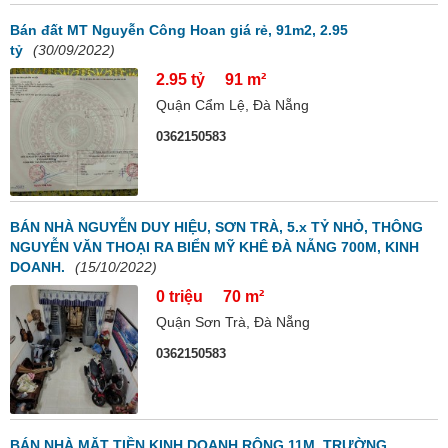
Bán đất MT Nguyễn Công Hoan giá rẻ, 91m2, 2.95
tỷ
(30/09/2022)
2.95 tỷ
91 m²
Quận Cẩm Lệ, Đà Nẵng
0362150583
BÁN NHÀ NGUYỄN DUY HIỆU, SƠN TRÀ, 5.x TỶ NHỎ, THÔNG
NGUYỄN VĂN THOẠI RA BIỂN MỸ KHÊ ĐÀ NẴNG 700M, KINH
DOANH.
(15/10/2022)
0 triệu
70 m²
Quận Sơn Trà, Đà Nẵng
0362150583
BÁN NHÀ MẶT TIỀN KINH DOANH RỘNG 11M, TRƯỜNG