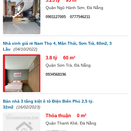
5.25 tỷ
95 m²
Quận Ngũ Hành Sơn, Đà Nẵng
0901127005
0777546211
Nhà xinh giá rẻ Nam Thọ 4, Mân Thái, Sơn Trà, 60m2, 3
Lầu
(04/10/2022)
3.8 tỷ
60 m²
Quận Sơn Trà, Đà Nẵng
0934568196
Bán nhà 3 tầng kiệt ô tô Điện Biên Phủ 2,5 tỷ.
32m2
(16/02/2023)
Thỏa thuận
0 m²
Quận Thanh Khê, Đà Nẵng