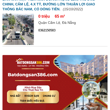
CHINH, CẨM LỆ, 4.X TỶ, ĐƯỜNG LỚN THUẬN LỢI GIAO
THÔNG BẮC NAM, CÓ DÒNG TIỀN.
(15/10/2022)
0 triệu
65 m²
Quận Cẩm Lệ, Đà Nẵng
0362150583