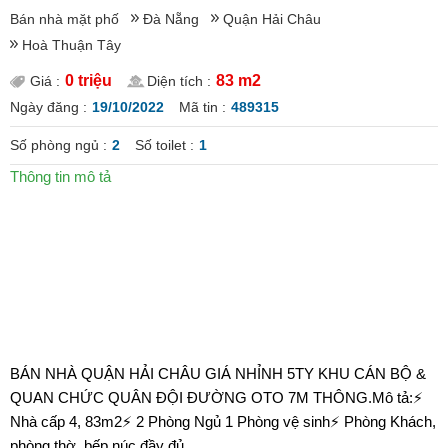
Bán nhà mặt phố
Đà Nẵng
Quận Hải Châu
Hoà Thuận Tây
0 triệu
83 m2
Giá :
Diện tích :
Ngày đăng :
19/10/2022
Mã tin :
489315
Số phòng ngủ :
2
Số toilet :
1
Thông tin mô tả
BÁN NHÀ QUẬN HẢI CHÂU GIÁ NHỈNH 5TY KHU CÁN BỘ &
QUAN CHỨC QUÂN ĐỘI ĐƯỜNG OTO 7M THÔNG.Mô tả:⚡️
Nhà cấp 4, 83m2⚡️ 2 Phòng Ngủ 1 Phòng vệ sinh⚡️ Phòng Khách,
phòng thờ, bếp núc đầy đủ