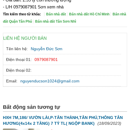
- L/H 0979087901 Sơn xem nhà
Tìm kiếm theo từ khóa:
Bán nhà đất
Bán nhà đất Hồ Chí Minh
Bán nhà
đất Quận Tân Phú
Bán nhà đất Tân Sơn Nhì
LIÊN HỆ NGƯỜI BÁN
Tên liên hệ:
Nguyễn Đức Sơn
Điện thoại 01:
0979087901
Điện thoại 02:
Email:
nguyenducson1024@gmail.com
Bất động sản tương tự
HXH 7M,186/ VƯỜN LÀI,P-TÂN THÀNH,TÂN PHÚ,THÔNG TÂN
HƯƠNG(4x14x 2 TẦNG) 7 TỶ TL( NGỘP BANK)
(18/09/2023)