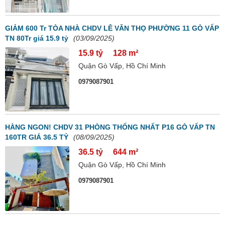
GIẢM 600 Tr TÒA NHÀ CHDV LÊ VĂN THỌ PHƯỜNG 11 GÒ VẤP
TN 80Tr giá 15.9 tỷ
(03/09/2025)
15.9 tỷ
128 m²
Quận Gò Vấp, Hồ Chí Minh
0979087901
HÀNG NGON! CHDV 31 PHÒNG THỐNG NHẤT P16 GÒ VẤP TN
160TR GIÁ 36.5 TỶ
(08/09/2025)
36.5 tỷ
644 m²
Quận Gò Vấp, Hồ Chí Minh
0979087901