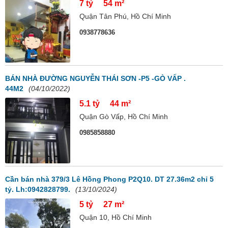
7 tỷ
54 m²
Quận Tân Phú, Hồ Chí Minh
0938778636
BÁN NHÀ ĐƯỜNG NGUYỄN THÁI SƠN -P5 -GÒ VẤP .
44M2
(04/10/2022)
5.1 tỷ
44 m²
Quận Gò Vấp, Hồ Chí Minh
0985858880
Cần bán nhà 379/3 Lê Hồng Phong P2Q10. DT 27.36m2 chỉ 5
tỷ. Lh:0942828799.
(13/10/2024)
5 tỷ
27 m²
Quận 10, Hồ Chí Minh