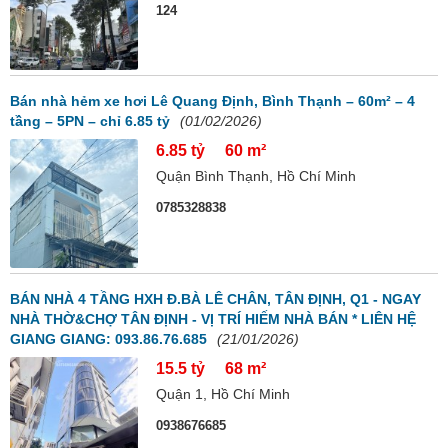
124
Bán nhà hẻm xe hơi Lê Quang Định, Bình Thạnh – 60m² – 4
tầng – 5PN – chỉ 6.85 tỷ
(01/02/2026)
6.85 tỷ
60 m²
Quận Bình Thạnh, Hồ Chí Minh
0785328838
BÁN NHÀ 4 TẦNG HXH Đ.BÀ LÊ CHÂN, TÂN ĐỊNH, Q1 - NGAY
NHÀ THỜ&CHỢ TÂN ĐỊNH - VỊ TRÍ HIẾM NHÀ BÁN * LIÊN HỆ
GIANG GIANG: 093.86.76.685
(21/01/2026)
15.5 tỷ
68 m²
Quận 1, Hồ Chí Minh
0938676685