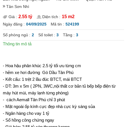
Tân Sơn Nhì
2.55 tỷ
15 m2
Giá :
Diện tích :
Ngày đăng :
04/09/2025
Mã tin :
524199
Số phòng ngủ :
2
Số toilet :
3
Tầng :
3
Thông tin mô tả
- Hoa hậu phân khúc 2.5 tỷ tối ưu từng cm
- hẻm xe hơi đường Gò Dầu Tân Phú
- Kết cấu: 1 trệt 2 lầu đúc BTCT, mái BTCT
- DT: 3m x 5m ( 2PN, 3WC,nội thất cơ bản tủ bếp bếp điện từ
máy hút mùi, máy lạnh từng phòng)
- cách Aemall Tân Phú chỉ 3 phút
- Mặt ngoài ốp kính cực đẹp nhà cực kỳ sáng sủa
- Ngân hàng cho vay 1 tỷ
- Sổ hồng công chứng ngay
- Giá bán: 2.55 tỷ còn thương lượng