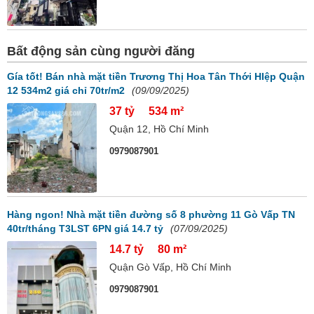
Bất động sản cùng người đăng
Gía tốt! Bán nhà mặt tiền Trương Thị Hoa Tân Thới HIệp Quận
12 534m2 giá chỉ 70tr/m2
(09/09/2025)
37 tỷ
534 m²
Quận 12, Hồ Chí Minh
0979087901
Hàng ngon! Nhà mặt tiền đường số 8 phường 11 Gò Vấp TN
40tr/tháng T3LST 6PN giá 14.7 tỷ
(07/09/2025)
14.7 tỷ
80 m²
Quận Gò Vấp, Hồ Chí Minh
0979087901