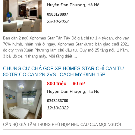
Huyện Đan Phượng, Hà Nội
0983178897
25/10/2022
Bán căn 2 ngủ Xphomes Star Tân Tây Đô giá chỉ từ 1,4 tỷ/căn, cho vay
70% hđmb, nhận nhà ở ngay. Xphomes Star được bàn giao cuối 2021
do cty tnhh Xuân Phương làm chủ đầu tư. Quy mô 25 tầng nổi, 1 hầm,
3 bãi đỗ xe, 4 thang máy. Mỗi tầng thiết ...
CHUNG CƯ CHẢ GÓP XP HOMES STAR CHỈ CẦN TỪ
800TR CÓ CĂN 2N 2VS , CÁCH MỸ ĐÌNH 15P
800 triệu
60 m²
Huyện Đan Phượng, Hà Nội
0343466760
12/10/2022
CĂN HỘ GIÁ TẦM TRUNG PHÙ HỢP NHU CẦU CỦA MỌI NGƯỜI