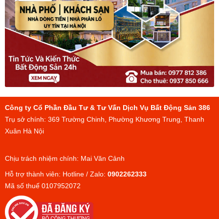
Công ty Cổ Phần Đầu Tư & Tư Vấn Dịch Vụ Bất Động Sản 386
Trụ sở chính: 369 Trường Chinh, Phường Khương Trung, Thanh
Xuân Hà Nội
Chịu trách nhiệm chính: Mai Văn Cảnh
Hỗ trợ thành viên: Hotline / Zalo:
0902262333
Mã số thuế 0107952072