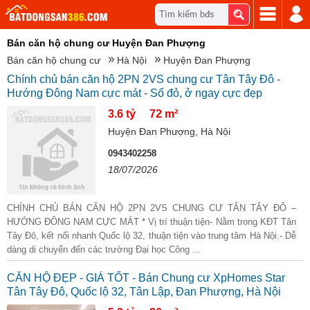
Tìm kiếm bđs
Bán căn hộ chung cư Huyện Đan Phượng
Bán căn hộ chung cư
Hà Nội
Huyện Đan Phượng
Chính chủ bán căn hộ 2PN 2VS chung cư Tân Tây Đô -
Hướng Đông Nam cực mát - Sổ đỏ, ở ngay cực đẹp
3.6 tỷ
72 m²
Huyện Đan Phượng, Hà Nội
0943402258
18/07/2026
CHÍNH CHỦ BÁN CĂN HỘ 2PN 2VS CHUNG CƯ TÂN TÂY ĐÔ –
HƯỚNG ĐÔNG NAM CỰC MÁT * Vị trí thuận tiện- Nằm trong KĐT Tân
Tây Đô, kết nối nhanh Quốc lộ 32, thuận tiện vào trung tâm Hà Nội.- Dễ
dàng di chuyển đến các trường Đại học Công ...
CĂN HỘ ĐẸP - GIÁ TỐT - Bán Chung cư XpHomes Star
Tân Tây Đô, Quốc lộ 32, Tân Lập, Đan Phượng, Hà Nội