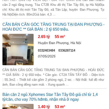
căn 2 ngủ tầng trung, Tòa CT2B Khu đô thị Tân Tây Đô, tp Hà NộiĐịa
chỉ: Khu đô thị mới Tân Tây Đô, xã Tân Lập, huyện Đan Phượng, Tp
Hà NộiDiện tích: 80m2Giá bán: 4,3 ...
CẦN BÁN CĂN GÓC TẦNG TRUNG TẠI ĐAN PHƯỢNG -
HOÀI ĐỨC ** GIÁ BÁN : 2 tỷ 650 triệu.
2.65 tỷ
55 m²
Huyện Đan Phượng, Hà Nội
0332403484
0336287114
07/05/2025
CẦN BÁN CĂN GÓC TẦNG TRUNG TẠI ĐAN PHƯỢNG - HOÀI ĐỨC
** GIÁ BÁN : 2 tỷ 650 triệu. * Căn góc. CT2A TÂN TÂY ĐÔ. - Diện tích
: 55.3m2. - Thiết kế căn gồm 2 phòng ngủ, 2 wc. - Nội thất: full đồ như
ảnh, Ban công đông nam mát. - Xung quanh ...
Bán căn 2 ngủ Xphomes Star Tân Tây Đô giá chỉ từ 1,4
tỷ/căn, cho vay 70% hđmb, nhận nhà ở ngay
1.40 tỷ
53 m²