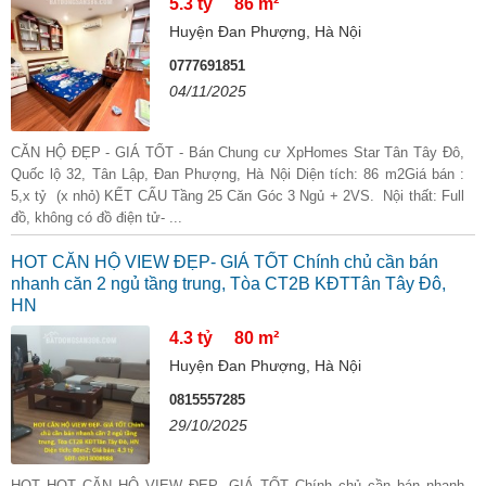
5.3 tỷ
86 m²
Huyện Đan Phượng, Hà Nội
0777691851
04/11/2025
CĂN HỘ ĐẸP - GIÁ TỐT - Bán Chung cư XpHomes Star Tân Tây Đô,
Quốc lộ 32, Tân Lập, Đan Phượng, Hà Nội Diện tích: 86 m2Giá bán :
5,x tỷ (x nhỏ) KẾT CẤU Tầng 25 Căn Góc 3 Ngủ + 2VS. Nội thất: Full
đồ, không có đồ điện tử- ...
HOT CĂN HỘ VIEW ĐẸP- GIÁ TỐT Chính chủ cần bán
nhanh căn 2 ngủ tầng trung, Tòa CT2B KĐTTân Tây Đô,
HN
4.3 tỷ
80 m²
Huyện Đan Phượng, Hà Nội
0815557285
29/10/2025
HOT HOT CĂN HỘ VIEW ĐẸP- GIÁ TỐT Chính chủ cần bán nhanh