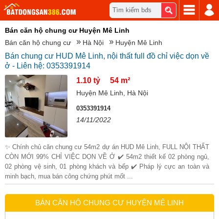
Tìm kiếm bđs
Bán căn hộ chung cư Huyện Mê Linh
Bán căn hộ chung cư
Hà Nội
Huyện Mê Linh
Bán chung cư HUD Mê Linh, nội thất full đồ chỉ việc dọn về
ở - Liên hệ: 0353391914
1.10 tỷ
54 m²
Huyện Mê Linh, Hà Nội
0353391914
14/11/2022
✨ Chính chủ căn chung cư 54m2 dự án HUD Mê Linh, FULL NỘI THẤT
CÒN MỚI 99% CHỈ VIỆC DỌN VỀ Ở ✔️ 54m2 thiết kế 02 phòng ngủ,
02 phòng vệ sinh, 01 phòng khách và bếp ✔️ Pháp lý cực an toàn và
minh bạch, mua bán công chứng phút mốt ...
BÁN CĂN HỘ CHUNG CƯ HUYỆN MÊ LINH