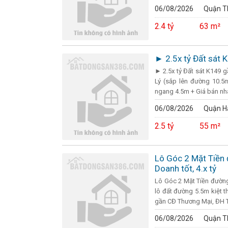
06/08/2026
Quận T
2.4 tỷ
63 m²
► 2.5x tỷ Đất sát 
► 2.5x tỷ Đất sát K149 
Lý (sắp lên đường 10.5
ngang 4.5m + Giá bán nh
06/08/2026
Quận H
2.5 tỷ
55 m²
Lô Góc 2 Mặt Tiền 
Doanh tốt, 4.x tỷ
Lô Góc 2 Mặt Tiền đường 
lô đất đường 5.5m kiệt t
gần CĐ Thương Mại, ĐH T
06/08/2026
Quận T