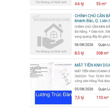
4.6 tỷ
55 m²
CHÍNH CHỦ CẦN BÁ
khánh Bắc, Q. Liên 
CHÍNH CHỦ CẦN BÁN ĐẤT 
Đà Nẵng. * Diện tích: 308
xung quang đầy đủ gần tr
06/08/2026
Quận Li
8,5 tỷ
308 m²
MẶT TIỀN KNH DO
MẶT TIỀN KNH DOANH ĐƯ
(5x22)m- Trục 10,5m th
công viên Hồng Thái đang 
05/08/2026
Quận Li
7,5 tỷ
110 m²