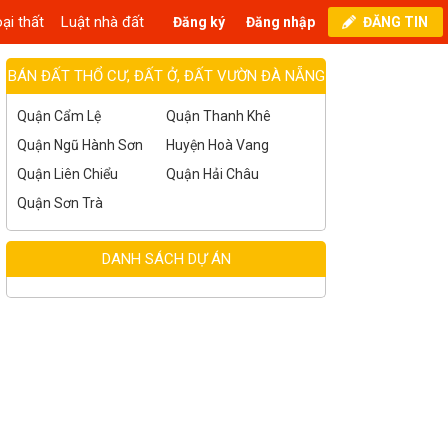
ại thất
Luật nhà đất
Đăng ký
Đăng nhập
ĐĂNG TIN
BÁN ĐẤT THỔ CƯ, ĐẤT Ở, ĐẤT VƯỜN ĐÀ NẴNG
Quận Cẩm Lệ
Quận Thanh Khê
Quận Ngũ Hành Sơn
Huyện Hoà Vang
Quận Liên Chiểu
Quận Hải Châu
Quận Sơn Trà
DANH SÁCH DỰ ÁN