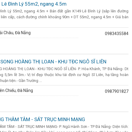
ần Lê Đình Lý 55m2, ngang 4.5m
 Đình Lý 55m2, ngang 4.5m + Bán đất gần K149 Lê Đình Lý (sắp lên đường
 liên cấp, cách đường chính khoảng 90m + DT 55m2, ngang 4.5m + Giá bán
ải Châu, Đà Nẵng
0983435584
SONG HOÀNG THỊ LOAN - KHU TĐC NGÔ SĨ LIÊN
HOÀNG THỊ LOAN - KHU TĐC NGÔ SĨ LIÊN- P. Hòa Khánh, TP Đà Nẵng- Dt
 5,5m lề 3m.- Vị trí đẹp thuộc khu tái định cư Ngô Sĩ Liên, hạ tầng hoàn
thuận tiện.- Gần Trường ...
ên Chiểu, Đà Nẵng
0987901827
G THÂM TÂM - SÁT TRỤC MINH MẠNG
 TÂM - SÁT TRỤC MINH MẠNG- P. Ngũ Hành Sơn - TP Đà Nẵng- Diện tích: