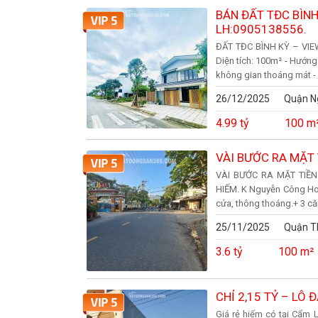
BÁN ĐẤT TĐC BÌNH
LH:0905138556.
ĐẤT TĐC BÌNH KỲ – VIEW
Diện tích: 100m² - Hướng
không gian thoáng mát - 
26/12/2025
Quận N
4.99 tỷ
100 m
VÀI BƯỚC RA MẶT
VÀI BƯỚC RA MẶT TIỀ
HIẾM. K Nguyễn Công Hoa
cửa, thông thoáng.+ 3 căn
25/11/2025
Quận T
3.6 tỷ
100 m²
CHỈ 2,15 TỶ – LÔ 
Giá rẻ hiếm có tại Cẩm Lệ