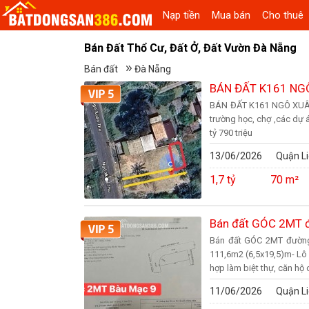
Nạp tiền
Mua bán
Cho thuê
Bán Đất Thổ Cư, Đất Ở, Đất Vườn Đà Nẵng
Bán đất
Đà Nẵng
BÁN ĐẤT K161 NGÔ 
BÁN ĐẤT K161 NGÔ XUÂN TH
trường học, chợ ,các dự á
tỷ 790 triệu
13/06/2026
Quận Li
1,7 tỷ
70 m²
Bán đất GÓC 2MT 
Bán đất GÓC 2MT đường 
111,6m2 (6,5x19,5)m- Lô
hợp làm biệt thự, căn hộ c
11/06/2026
Quận Li