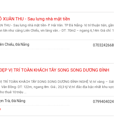
XUÂN THU - Sau lưng nhà mặt tiền
U - Sau lưng nhà mặt tiền- P. Hải Vân. TP Đà Nẵng- Vị trí thuận tiện, gần
n lớn như cảng Liên Chiểu, vin làng vân..- DT: 70m2 – ngang 6,14m Giá chỉ: 1
ên Chiểu, Đà Nẵng
0703242668
 ĐẸP VỊ TRÍ TOÀN KHÁCH TÂY SONG SONG DƯƠNG ĐÌNH
Ị TRÍ TOÀN KHÁCH TÂY SONG SONG DƯƠNG ĐÌNH NGHỆ Vị trí vàng – Sát
Văn Đồng- DT: 122m, ngang 8m. Giá ; 20,3 tỷ Vị trí đắc địa bậc nhất khu vực
 thuê 10 triệu ...
ơn Trà, Đà Nẵng
0799404024
²