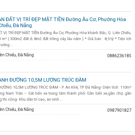
N ĐẤT VỊ TRÍ ĐẸP MẶT TIỀN Đường Âu Cơ, Phường Hòa
Chiểu, Đà Nẵng.
VỊ TRÍ ĐẸP MẶT TIỀN Đường Âu Cơ, Phường Hòa khánh Bắc, Q. Liên Chiểu,
 m² ( 300m2 đất ở; 8m2 đất trồng cây lâu năm ) * Giá bán : 8,5 tỷ * Tiện ích
ường ...
ên Chiểu, Đà Nẵng
0886236185
ANH ĐƯỜNG 10,5M LƯƠNG TRÚC ĐÀM
ỜNG 10,5M LƯƠNG TRÚC ĐÀM - P. An Khê, TP Đà Nẵng- Diện tích: 110m²
ông Nam Trân – Sát bến xe trung tâm thành phố- Gần bến xe,gần chợ, gần
thi công- Khu dân trí cao, an ninh ...
ên Chiểu, Đà Nẵng
0987901827