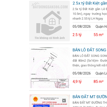
2.5x tỷ Đất Kiệt g
2.5x tỷ Đất Kiệt gần Lê
10.5m),.ngay trường học
nhanh 2.55 tỷ LH Ngay
05/08/2026
Quận H
2.5 tỷ
55 m²
BÁN LÔ ĐẤT SONG 
BÁN LÔ ĐẤT SONG SONG 
đất 80m2 (5x16)m- Đường
thiện, giao thông kết nối 
05/08/2026
Quận Li
4,9 tỷ
85 m²
BÁN ĐẤT MT ĐƯỜN
BÁN ĐẤT MT ĐƯỜNG THÂM