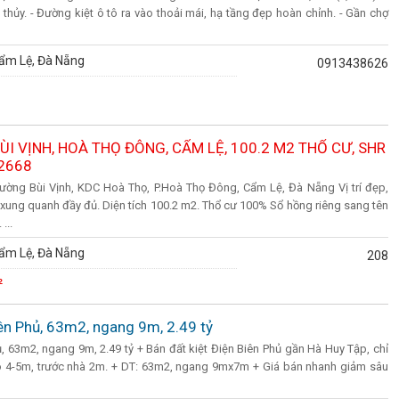
hủy. - Đường kiệt ô tô ra vào thoải mái, hạ tầng đẹp hoàn chỉnh. - Gần chợ
ẩm Lệ, Đà Nẵng
0913438626
I VỊNH, HOÀ THỌ ĐÔNG, CẨM LỆ, 100.2 M2 THỔ CƯ, SHR
22668
ờng Bùi Vịnh, KDC Hoà Thọ, P.Hoà Thọ Đông, Cẩm Lệ, Đà Nẵng Vị trí đẹp,
 xung quanh đầy đủ. Diện tích 100.2 m2. Thổ cư 100% Sổ hồng riêng sang tên
...
ẩm Lệ, Đà Nẵng
208
²
ên Phủ, 63m2, ngang 9m, 2.49 tỷ
, 63m2, ngang 9m, 2.49 tỷ + Bán đất kiệt Điện Biên Phủ gần Hà Huy Tập, chỉ
ào 4-5m, trước nhà 2m. + DT: 63m2, ngang 9mx7m + Giá bán nhanh giảm sâu