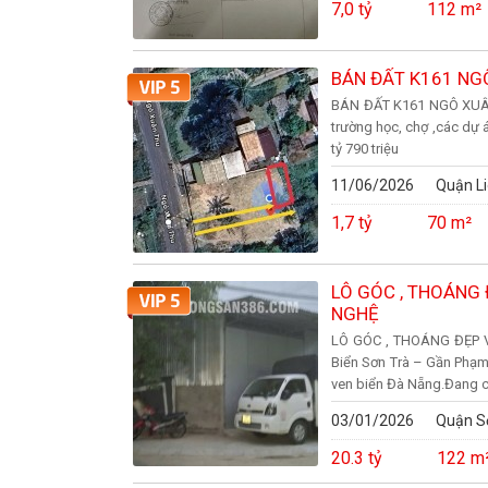
7,0 tỷ
112 m²
BÁN ĐẤT K161 NGÔ 
BÁN ĐẤT K161 NGÔ XUÂN TH
trường học, chợ ,các dự á
tỷ 790 triệu
11/06/2026
Quận Li
1,7 tỷ
70 m²
LÔ GÓC , THOÁNG
NGHỆ
LÔ GÓC , THOÁNG ĐẸP V
Biển Sơn Trà – Gần Phạm 
ven biển Đà Nẵng.Đang cho
03/01/2026
Quận S
20.3 tỷ
122 m