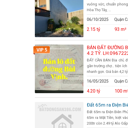
vuông vức, chuẩn phong t
Hòa Thọ Tây, ...
06/10/2025
Quận C
2.15 tỷ
93 m²
BÁN ĐẤT ĐƯỜNG BÙ
4.2 TỶ. LH:09672
ĐẤT CẦN BÁN Địa chỉ; đư
gần trường chợ… tiện ích
nhanh gọn. Giá bán 4,2 tỷ. 
16/05/2025
Quận C
4.20 tỷ
100 m
Đất 65m ra Điện Bi
Đất 65m ra Điện Biên Phủ
65m ra Mặt Tiền, kiệt v
200tr còn 2.49 tỷ Alo Gấp