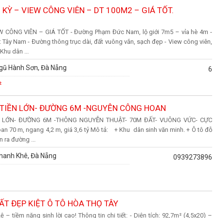
 KỲ – VIEW CÔNG VIÊN – DT 100M2 – GIÁ TỐT.
 CÔNG VIÊN – GIÁ TỐT - Đường Phạm Đức Nam, lộ giới 7m5 – vỉa hè 4m -
: Tây Nam - Đường thông trục dài, đất vuông vắn, sạch đẹp - View công viên,
Khu dân ...
gũ Hành Sơn, Đà Nẵng
6
²
 TIỀN LỚN- ĐƯỜNG 6M -NGUYỄN CÔNG HOAN
N LỚN- ĐƯỜNG 6M -THÔNG NGUYỄN THUẬT- 70M ĐẤT- VUÔNG VỨC- CỰC
n 70 m, ngang 4,2 m, giá 3,6 tỷ Mô tả: + Khu dân sinh văn minh. + Ô tô đỗ
 ra đường ...
hanh Khê, Đà Nẵng
0939273896
ĐẤT ĐẸP KIỆT Ô TÔ HÒA THỌ TÂY
 – tiềm năng sinh lời cao! Thông tin chi tiết: - Diện tích: 92,7m² (4,5x20) –