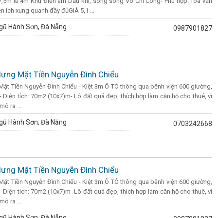
,5m lề 4m Khu Điện âm Dầu khí, song song Võ Chí Công- Phù hợp: Tòa văn
ện ích xung quanh đầy đủGIÁ 5,1 ...
gũ Hành Sơn, Đà Nẵng
0987901827
 lưng Mặt Tiền Nguyễn Đình Chiểu
Mặt Tiền Nguyễn Đình Chiểu - Kiệt 3m Ô TÔ thông qua bệnh viện 600 giường,
- Diện tích: 70m2 (10x7)m- Lô đất quá đẹp, thích hợp làm căn hộ cho thuê, vì
ô ra ...
gũ Hành Sơn, Đà Nẵng
0703242668
 lưng Mặt Tiền Nguyễn Đình Chiểu
Mặt Tiền Nguyễn Đình Chiểu - Kiệt 3m Ô TÔ thông qua bệnh viện 600 giường,
- Diện tích: 70m2 (10x7)m- Lô đất quá đẹp, thích hợp làm căn hộ cho thuê, vì
ô ra ...
gũ Hành Sơn, Đà Nẵng