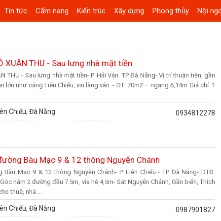
Tin tức
Cẩm nang
Kiến trúc
Xây dựng
Phong thủy
Nội ngo
XUÂN THU - Sau lưng nhà mặt tiền
U - Sau lưng nhà mặt tiền- P. Hải Vân. TP Đà Nẵng- Vị trí thuận tiện, gần
n lớn như cảng Liên Chiểu, vin làng vân..- DT: 70m2 – ngang 6,14m Giá chỉ: 1
ên Chiểu, Đà Nẵng
0934812278
đường Bàu Mạc 9 & 12 thông Nguyễn Chánh
Bàu Mạc 9 & 12 thông Nguyễn Chánh- P. Liên Chiểu - TP Đà Nẵng- DTĐ:
 Góc nằm 2 đường đều 7.5m, vỉa hè 4,5m- Sát Nguyễn Chánh, Gần biển, Thích
ho thuê, nhà ...
ên Chiểu, Đà Nẵng
0987901827