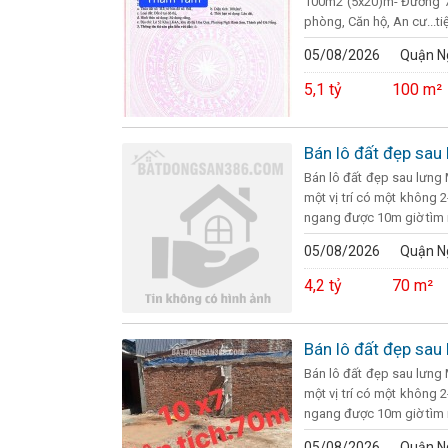
100m2 (5x20)m- Đường 7
phòng, Căn hộ, An cư...ti
05/08/2026
Quận N
5,1 tỷ
100 m²
Bán lô đất đẹp sau
Bán lô đất đẹp sau lưng 
một vị trí có một không 2
ngang được 10m giờ tìm m
05/08/2026
Quận N
4,2 tỷ
70 m²
Bán lô đất đẹp sau
Bán lô đất đẹp sau lưng 
một vị trí có một không 2
ngang được 10m giờ tìm m
05/08/2026
Quận N