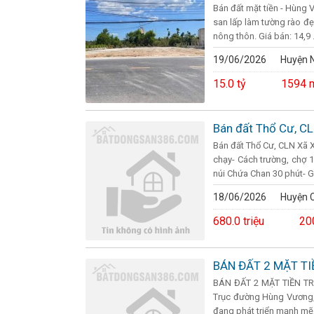
Bán đất mặt tiền - Hùng 
san lấp làm tường rào đẹ
nông thôn. Giá bán: 14,9 .
19/06/2026
Huyện N
15.0 tỷ
1594 
Bán đất Thổ Cư, CL
Bán đất Thổ Cư, CLN Xã 
chạy- Cách trường, chợ 
núi Chứa Chan 30 phút- G
18/06/2026
Huyện 
680.0 triệu
20
BÁN ĐẤT 2 MẶT T
BÁN ĐẤT 2 MẶT TIỀN TRƯ
Trục đường Hùng Vương, 
đang phát triển mạnh mẽ, 