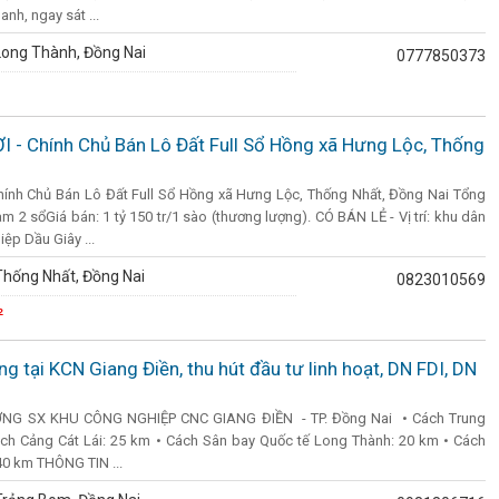
anh, ngay sát ...
Long Thành, Đồng Nai
0777850373
 - Chính Chủ Bán Lô Đất Full Sổ Hồng xã Hưng Lộc, Thống
ính Chủ Bán Lô Đất Full Sổ Hồng xã Hưng Lộc, Thống Nhất, Đồng Nai Tổng
àm 2 sổGiá bán: 1 tỷ 150 tr/1 sào (thương lượng). CÓ BÁN LẺ - Vị trí: khu dân
ệp Dầu Giây ...
hống Nhất, Đồng Nai
0823010569
²
 tại KCN Giang Điền, thu hút đầu tư linh hoạt, DN FDI, DN
G SX KHU CÔNG NGHIỆP CNC GIANG ĐIỀN - TP. Đồng Nai • Cách Trung
ch Cảng Cát Lái: 25 km • Cách Sân bay Quốc tế Long Thành: 20 km • Cách
40 km THÔNG TIN ...