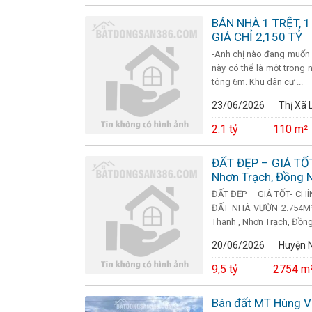
BÁN NHÀ 1 TRỆT, 1
GIÁ CHỈ 2,150 TỶ
-Anh chị nào đang muốn m
này có thể là một trong 
tông 6m. Khu dân cư ...
23/06/2026
Thị Xã 
2.1 tỷ
110 m²
ĐẤT ĐẸP – GIÁ TỐT
Nhơn Trạch, Đồng N
ĐẤT ĐẸP – GIÁ TỐT- CHÍ
ĐẤT NHÀ VƯỜN 2.754M² 
Thanh , Nhơn Trạch, Đồng N
20/06/2026
Huyện N
9,5 tỷ
2754 m
Bán đất MT Hùng V