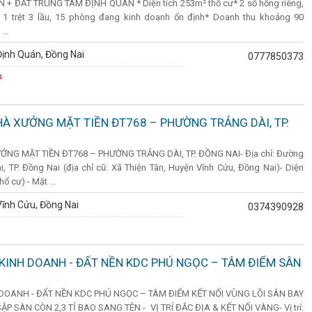
 + ĐẤT TRUNG TÂM ĐỊNH QUÁN * Diện tích 253m² thổ cư* 2 sổ hồng riêng,
 1 trệt 3 lầu, 15 phòng đang kinh doanh ổn định* Doanh thu khoảng 90
...
ịnh Quán, Đồng Nai
0777850373
²
HÀ XƯỞNG MẶT TIỀN ĐT768 – PHƯỜNG TRẢNG DÀI, TP.
NG MẶT TIỀN ĐT768 – PHƯỜNG TRẢNG DÀI, TP. ĐỒNG NAI- Địa chỉ: Đường
, TP. Đồng Nai (địa chỉ cũ: Xã Thiện Tân, Huyện Vĩnh Cửu, Đồng Nai)- Diện
ổ cư) - Mặt ...
ĩnh Cửu, Đồng Nai
0374390928
KINH DOANH - ĐẤT NỀN KDC PHÚ NGỌC – TÂM ĐIỂM SÂN
DOANH - ĐẤT NỀN KDC PHÚ NGỌC – TÂM ĐIỂM KẾT NỐI VÙNG LÕI SÂN BAY
 SÀN CÒN 2,3 TỈ BAO SANG TÊN - VỊ TRÍ ĐẮC ĐỊA & KẾT NỐI VÀNG- Vị trí: