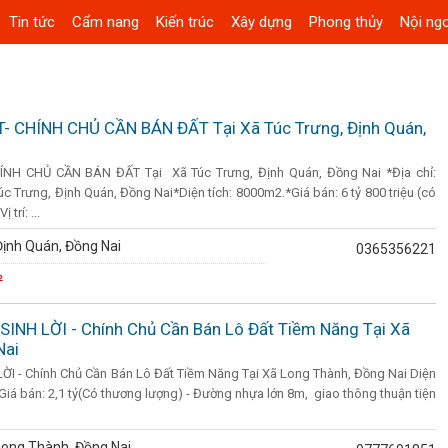
Tin tức
Cẩm nang
Kiến trúc
Xây dựng
Phong thủy
Nội ngo
- CHÍNH CHỦ CẦN BÁN ĐẤT Tại Xã Túc Trưng, Định Quán,
ÍNH CHỦ CẦN BÁN ĐẤT Tại Xã Túc Trưng, Định Quán, Đồng Nai *Địa chỉ:
 Trưng, Định Quán, Đồng Nai*Diện tích: 8000m2.*Giá bán: 6 tỷ 800 triệu (có
trí: ...
ịnh Quán, Đồng Nai
0365356221
²
SINH LỜI - Chính Chủ Cần Bán Lô Đất Tiềm Năng Tại Xã
Nai
ỜI - Chính Chủ Cần Bán Lô Đất Tiềm Năng Tại Xã Long Thành, Đồng Nai Diện
ư Giá bán: 2,1 tỷ(Có thương lượng) - Đường nhựa lớn 8m, giao thông thuận tiện
Long Thành, Đồng Nai