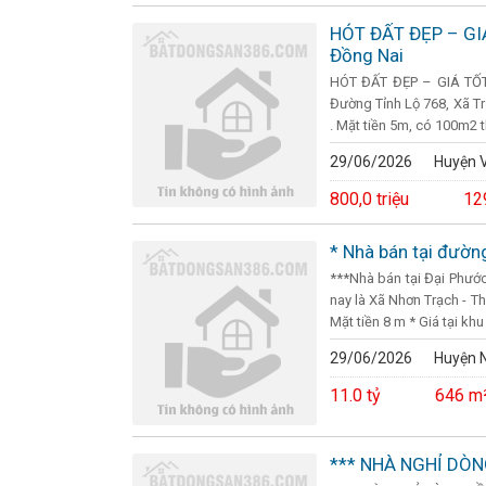
HÓT ĐẤT ĐẸP – GIÁ
Đồng Nai
HÓT ĐẤT ĐẸP – GIÁ TỐT-
Đường Tỉnh Lộ 768, Xã Tr
. Mặt tiền 5m, có 100m2 th
29/06/2026
Huyện V
800,0 triệu
12
* Nhà bán tại đườn
***Nhà bán tại Đại Phước
nay là Xã Nhơn Trạch - T
Mặt tiền 8 m * Giá tại khu .
29/06/2026
Huyện N
11.0 tỷ
646 m
*** NHÀ NGHỈ DÒN