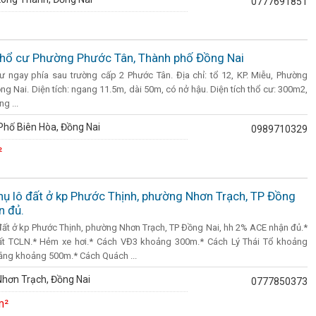
0777691851
 thổ cư Phường Phước Tân, Thành phố Đồng Nai
ư ngay phía sau trường cấp 2 Phước Tân. Địa chỉ: tổ 12, KP. Miễu, Phường
g Nai. Diện tích: ngang 11.5m, dài 50m, có nở hậu. Diện tích thổ cư: 300m2,
ng ...
hố Biên Hòa, Đồng Nai
0989710329
²
ụ lô đất ở kp Phước Thịnh, phường Nhơn Trạch, TP Đồng
n đủ.
đất ở kp Phước Thịnh, phường Nhơn Trạch, TP Đồng Nai, hh 2% ACE nhận đủ.*
ất TCLN.* Hẻm xe hơi.* Cách VĐ3 khoảng 300m.* Cách Lý Thái Tổ khoảng
ng khoảng 500m.* Cách Quách ...
hơn Trạch, Đồng Nai
0777850373
m²