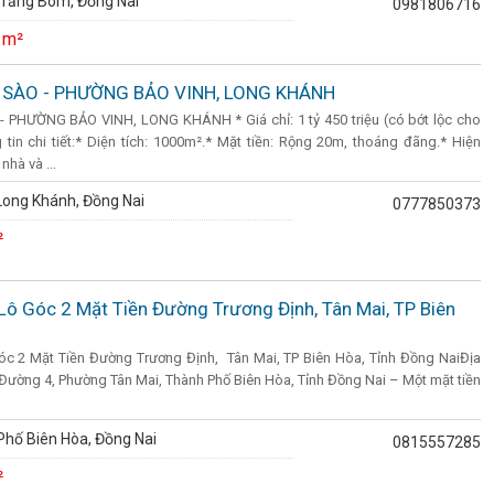
Trảng Bom, Đồng Nai
0981806716
 m²
 SÀO - PHƯỜNG BẢO VINH, LONG KHÁNH
PHƯỜNG BẢO VINH, LONG KHÁNH * Giá chỉ: 1 tỷ 450 triệu (có bớt lộc cho
 tin chi tiết:* Diện tích: 1000m².* Mặt tiền: Rộng 20m, thoáng đãng.* Hiện
nhà và ...
Long Khánh, Đồng Nai
0777850373
²
Lô Góc 2 Mặt Tiền Đường Trương Định, Tân Mai, TP Biên
c 2 Mặt Tiền Đường Trương Định, Tân Mai, TP Biên Hòa, Tỉnh Đồng NaiĐịa
4 Đường 4, Phường Tân Mai, Thành Phố Biên Hòa, Tỉnh Đồng Nai – Một mặt tiền
hố Biên Hòa, Đồng Nai
0815557285
²