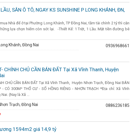
 LẦU, SÂN Ô TÔ, NGAY KS SUNSHINE P LONG KHÁNH, ĐN,
ua Nhà để ở tại Phường Long Khánh, TP Đồng Nai, tầm tài chính 2 tỷ thì căn
những lựa chọn hiếm còn sót lại. -Thiết Kế: 1 Trệt, 1 Lầu. Mặt tiền đường bê
Long Khánh, Đồng Nai
0936968661
- CHÍNH CHỦ CẦN BÁN ĐẤT Tại Xã Vĩnh Thanh, Huyện
ai
NH CHỦ CẦN BÁN ĐẤT Tại Xã Vĩnh Thanh, Huyện Nhơn Trạch, Đồng Nai BÁN
- CÓ 300M² THỔ CƯ - SỔ HỒNG RIÊNG - NHƠN TRẠCH *Địa chỉ: Xã Vĩnh
ai. (Nay là Xã ...
hơn Trạch, Đồng Nai
0886236185
²
ương 1594m2 giá 14,9 tỷ