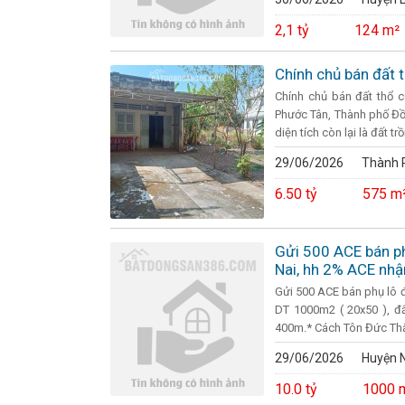
2,1 tỷ
124 m²
Chính chủ bán đất
Chính chủ bán đất thổ c
Phước Tân, Thành phố Đồn
diện tích còn lại là đất trồ
29/06/2026
Thành P
6.50 tỷ
575 m
Gửi 500 ACE bán ph
Nai, hh 2% ACE nhậ
Gửi 500 ACE bán phụ lô 
DT 1000m2 ( 20x50 ), đ
400m.* Cách Tôn Đức Thắ
29/06/2026
Huyện N
10.0 tỷ
1000 