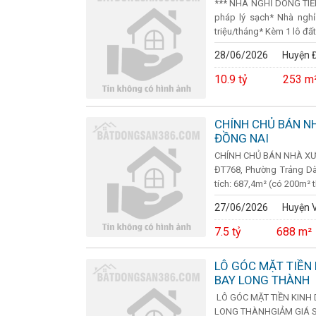
*** NHÀ NGHỈ DÒNG TIỀN
pháp lý sạch* Nhà nghỉ
triệu/tháng* Kèm 1 lô đất 
28/06/2026
Huyện Đ
10.9 tỷ
253 m
CHÍNH CHỦ BÁN N
ĐỒNG NAI
CHÍNH CHỦ BÁN NHÀ XƯỞ
ĐT768, Phường Trảng Dài
tích: 687,4m² (có 200m² th
27/06/2026
Huyện V
7.5 tỷ
688 m²
LÔ GÓC MẶT TIỀN 
BAY LONG THÀNH
LÔ GÓC MẶT TIỀN KINH 
LONG THÀNHGIẢM GIÁ SẬP