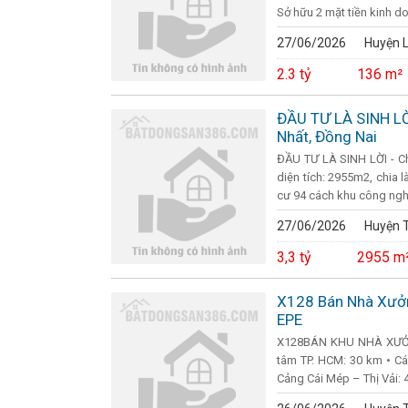
Sở hữu 2 mặt tiền kinh do
27/06/2026
Huyện 
2.3 tỷ
136 m²
ĐẦU TƯ LÀ SINH LỜI
Nhất, Đồng Nai
ĐẦU TƯ LÀ SINH LỜI - Ch
diện tích: 2955m2, chia l
cư 94 cách khu công nghi
27/06/2026
Huyện T
3,3 tỷ
2955 m
X128 Bán Nhà Xưởng
EPE
X128BÁN KHU NHÀ XƯỞN
tâm TP. HCM: 30 km • Cá
Cảng Cái Mép – Thị Vải: 