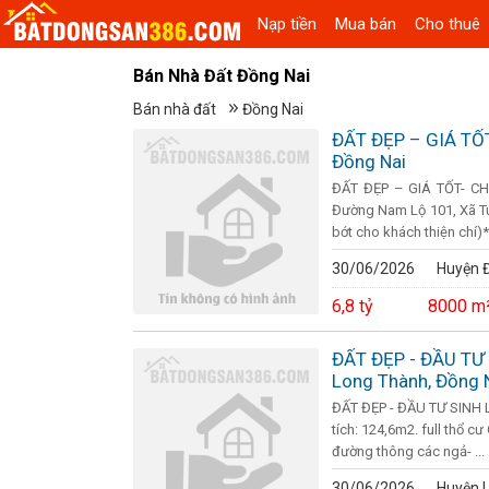
Nạp tiền
Mua bán
Cho thuê
Bán Nhà Đất Đồng Nai
Bán nhà đất
Đồng Nai
ĐẤT ĐẸP – GIÁ TỐT
Đồng Nai
ĐẤT ĐẸP – GIÁ TỐT- CH
Đường Nam Lộ 101, Xã Túc
bớt cho khách thiện chí)*Vị 
30/06/2026
Huyện Đ
6,8 tỷ
8000 m
ĐẤT ĐẸP - ĐẦU TƯ 
Long Thành, Đồng 
ĐẤT ĐẸP - ĐẦU TƯ SINH L
tích: 124,6m2. full thổ c
đường thông các ngả- ...
30/06/2026
Huyện 