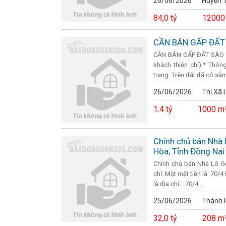
26/06/2026
Huyện 
84,0 tỷ
12000
CẦN BÁN GẤP ĐẤT
CẦN BÁN GẤP ĐẤT SÀO - 
khách thiện chí).* Thông
trạng: Trên đất đã có sẵn 
26/06/2026
Thị Xã 
1.4 tỷ
1000 m
Chính chủ bán Nhà 
Hòa, Tỉnh Đồng Nai
Chính chủ bán Nhà Lô Gó
chỉ: Một mặt tiền là: 70/
là địa chỉ: : 70/4 ...
25/06/2026
Thành P
32,0 tỷ
208 m