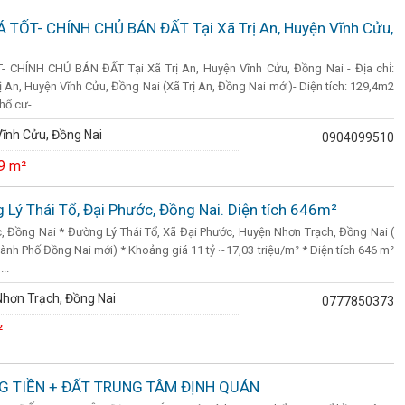
 TỐT- CHÍNH CHỦ BÁN ĐẤT Tại Xã Trị An, Huyện Vĩnh Cửu,
 CHÍNH CHỦ BÁN ĐẤT Tại Xã Trị An, Huyện Vĩnh Cửu, Đồng Nai - Địa chỉ:
ị An, Huyện Vĩnh Cửu, Đồng Nai (Xã Trị An, Đồng Nai mới)- Diện tích: 129,4m2
ổ cư- ...
ĩnh Cửu, Đồng Nai
0904099510
9 m²
g Lý Thái Tổ, Đại Phước, Đồng Nai. Diện tích 646m²
, Đồng Nai * Đường Lý Thái Tổ, Xã Đại Phước, Huyện Nhơn Trạch, Đồng Nai (
hành Phố Đồng Nai mới) * Khoảng giá 11 tỷ ~17,03 triệu/m² * Diện tích 646 m²
..
hơn Trạch, Đồng Nai
0777850373
²
G TIỀN + ĐẤT TRUNG TÂM ĐỊNH QUÁN