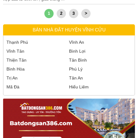
1
2
3
>
BÁN NHÀ ĐẤT HUYỆN VĨNH CỬU
Thạnh Phú
Vĩnh An
Vĩnh Tân
Bình Lợi
Thiện Tân
Tân Bình
Bình Hòa
Phú Lý
Trị An
Tân An
Mã Đà
Hiếu Liêm