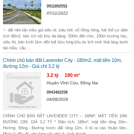
0911892552
07/11/2022
✨ đất nền tân triều giá siêu rẻ, siêu hót. sổ hồng riêng, full thổ cư diện
tích 90m2. tiện ích nội khu đa dạng: 500m đến chợ, 100m trường học,
siêu thị, bán kính 1km đến kdl bửu long.khu du lịch sinh thái làng bưởi
tân triều. cầu ...
Chính chủ bán đất Lavender City - 180m2, mặt tiền 10m,
đường 12m - Giá chỉ 3,2 tỷ
3.2 tỷ
180 m²
Huyện Vĩnh Cửu, Đồng Nai
0943402258
04/08/2026
CHÍNH CHỦ BÁN ĐẤT LAVENDER CITY – 180M², MẶT TIỀN 10M,
ĐƯỜNG 12M, GIÁ 3,2 TỶ * Diện tích: 180m², mặt tiền rộng 10m.-
Hướng: Đông.- Đường trước đất rộng 12m, ô tô ra vào thuận tiện.-
Pháp lý đầy đủ, phù hợp xây nhà ở, kinh doanh ...