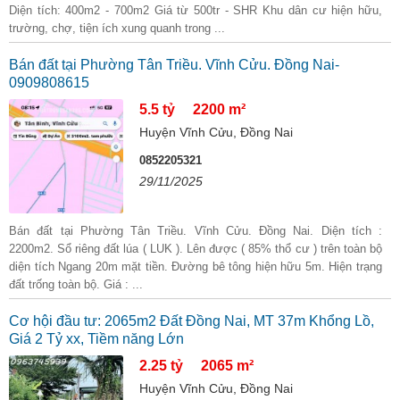
Diện tích: 400m2 - 700m2 Giá từ 500tr - SHR Khu dân cư hiện hữu,
trường, chợ, tiện ích xung quanh trong ...
Bán đất tại Phường Tân Triều. Vĩnh Cửu. Đồng Nai-
0909808615
5.5 tỷ
2200 m²
Huyện Vĩnh Cửu, Đồng Nai
0852205321
29/11/2025
Bán đất tại Phường Tân Triều. Vĩnh Cửu. Đồng Nai. Diện tích :
2200m2. Sổ riêng đất lúa ( LUK ). Lên được ( 85% thổ cư ) trên toàn bộ
diện tích Ngang 20m mặt tiền. Đường bê tông hiện hữu 5m. Hiện trạng
đất trống toàn bộ. Giá : ...
Cơ hội đầu tư: 2065m2 Đất Đồng Nai, MT 37m Khổng Lồ,
Giá 2 Tỷ xx, Tiềm năng Lớn
2.25 tỷ
2065 m²
Huyện Vĩnh Cửu, Đồng Nai