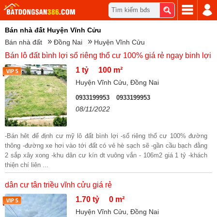
Tìm kiếm bđs
Bán nhà đất Huyện Vĩnh Cửu
Bán nhà đất
Đồng Nai
Huyện Vĩnh Cửu
Bán lô đất bình lợi sổ riêng thổ cư 100% giá rẻ ngay binh lợi
1 tỷ
100 m²
Huyện Vĩnh Cửu, Đồng Nai
0933199953
0933199953
08/11/2022
-Bán hêt để định cư mỹ lô đất bình lợi -sổ riêng thổ cư 100% đường
thông -đường xe hơi vào tới đất có vẻ hè sạch sẽ -gần cầu bạch đằng
2 sắp xây xong -khu dân cư kín dt vuông vắn - 106m2 giá 1 tỷ -khách
thiện chí liên ...
dân cư tân triều vĩnh cửu giá rẻ
1.70 tỷ
0 m²
Huyện Vĩnh Cửu, Đồng Nai