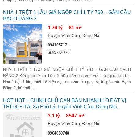
NHÀ 1 TRỆT 1 LẦU GIÁ NGỘP CHỈ 1 TỶ 760 – GẦN CẦU
BẠCH ĐẰNG 2
1.76 tỷ
81 m²
Huyện Vĩnh Cửu, Đồng Nai
0941657171
30/07/2026
NHÀ 1 TRỆT 1 LẦU GIÁ NGỘP CHỈ 1 TỶ 780 – GẦN CẦU BẠCH
ĐẰNG 2 Đừng bỏ lỡ cơ hội sở hữu căn nhà đẹp với mức giá cực tốt.
Nhà 1 trệt 1 lầu, thiết kế hiện đại, dọn vào ở ngay. Vị trí gần cầu Bạch
Đằng 2, kết nối ...
HOT HOT – CHÍNH CHỦ CẦN BÁN NHANH LÔ ĐẤT VỊ
TRÍ ĐẸP TẠI Xã Phú Lý, huyện Vĩnh Cửu, Đồng Nai.
3,1 tỷ
8547 m²
Huyện Vĩnh Cửu, Đồng Nai
0904039748