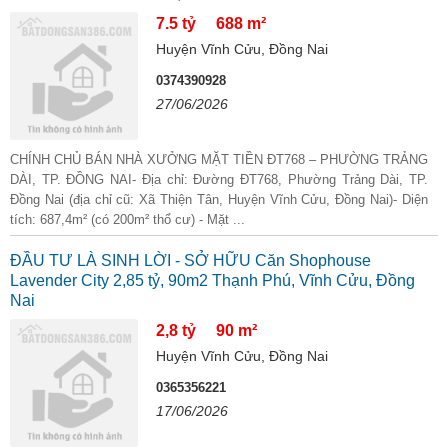
7.5 tỷ
688 m²
Huyện Vĩnh Cửu, Đồng Nai
0374390928
27/06/2026
CHÍNH CHỦ BÁN NHÀ XƯỞNG MẶT TIỀN ĐT768 – PHƯỜNG TRẢNG
DÀI, TP. ĐỒNG NAI- Địa chỉ: Đường ĐT768, Phường Trảng Dài, TP.
Đồng Nai (địa chỉ cũ: Xã Thiện Tân, Huyện Vĩnh Cửu, Đồng Nai)- Diện
tích: 687,4m² (có 200m² thổ cư) - Mặt ...
ĐẦU TƯ LÀ SINH LỜI - SỞ HỮU Căn Shophouse
Lavender City 2,85 tỷ, 90m2 Thạnh Phú, Vĩnh Cửu, Đồng
Nai
2,8 tỷ
90 m²
Huyện Vĩnh Cửu, Đồng Nai
0365356221
17/06/2026