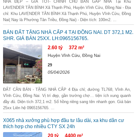
NHÀ ĐẸP – GIÁ TỐT- CHÍNH CHỦ BÁN GẤP NHÀ Tại Khu
LAVENDER TÂN BÌNH Xã Thạnh Phú, Huyện Vĩnh Cửu, Đồng Nai - Địa
chỉ: Khu LAVENDER TÂN BÌNH Xã Thạnh Phú, Huyện Vĩnh Cửu, Đồng
Nai( Nay là Phường Tân Triều, Đồng Nai) - Diện tích: 100m2. ...
BÁN ĐẤT TẶNG NHÀ CẤP 4 TẠI ĐỒNG NAI. DT 372,1 M2.
SHR. GIÁ BÁN 25XX. LH:0965156765.
2.60 tỷ
372 m²
Huyện Vĩnh Cửu, Đồng Nai
29
05/04/2026
ĐẤT CẦN BÁN - TẶNG NHÀ CẤP 4 Địa chỉ; đường TL768, Vĩnh An,
Vĩnh Cửu, Đồng Nai. Vị trí đẹp, gần trường chợ… tiện ích xung quanh
đầy đủ. Diện tích 372,1 m2. Sổ hồng riêng sang tên nhanh gọn. Giá bán
25xx Liên hệ 0965156765. ...
X065 nhà xưởng phù hợp đầu tư lâu dài, xa khu dân cư
thích hợp cho nhiều CTY SX 24h
20 tỷ
4400 m²