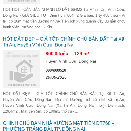
HÓT HÓT - CẦN BÁN NHANH LÔ ĐẤT 664M2 Tại Vĩnh Tân, Vĩnh Cửu,
Đồng Nai - GIÁ SIÊU TỐT Diện tích: 664m2 Giá bán: 1 tỷ 450 triệu - Vị
trí: có 10m mặt tiền đường nhựa- Tiện ích xung quanh đầy đủ gần chợ,
bệnh viện, trường học...- Khu ...
HÓT ĐẤT ĐẸP – GIÁ TỐT- CHÍNH CHỦ BÁN ĐẤT Tại Xã
Trị An, Huyện Vĩnh Cửu, Đồng Nai
800,0 triệu
129 m²
Huyện Vĩnh Cửu, Đồng Nai
0904099510
29/06/2026
HÓT ĐẤT ĐẸP – GIÁ TỐT- CHÍNH CHỦ BÁN ĐẤT Tại Xã Trị An,
Huyện Vĩnh Cửu, Đồng Nai - Địa chỉ: Đường Tỉnh Lộ 768, Xã Trị An,
Huyện Vĩnh Cửu, Đồng Nai (Xã Trị An, Đồng Nai mới)- Diện tích:
129,4m2 . Mặt tiền 5m, có 100m2 thổ cư- ...
CHÍNH CHỦ BÁN NHÀ XƯỞNG MẶT TIỀN ĐT768 –
PHƯỜNG TRẢNG DÀI, TP. ĐỒNG NAI