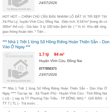
24/07/2026
HOT HOT – CHÍNH CHỦ CẦN BÁN NHANH LÔ ĐẤT VỊ TRÍ ĐẸP TẠI
Xã Phú Lý, huyện Vĩnh Cửu, Đồng Nai. -Diện tích: 8.547m² (trong đó có
300m² thổ cư).- Giá bán: 3 tỷ 100 triệu (bớt lộc ) * Vị trí: Khu đất rộng,
giao thông thuận tiện. * Tiện ...
*** Nhà 1 Trệt 1 lửng Sổ Hồng Riêng Hoàn Thiện Sẵn – Dọn
Vào Ở Ngay ***
1.7 tỷ
94 m²
Huyện Vĩnh Cửu, Đồng Nai
0777850373
23/07/2026
*** Nhà 1 Trệt 1 lửng Sổ Hồng Riêng Hoàn Thiện Sẵn – Dọn Vào Ở
Ngay **** Tọa lạc tại : Xã Thạnh Phú - Huyện Vĩnh Cửu - Tỉnh Đồng Nai
( cũ) - ( nay là TT Phường Tân Triều - TP ĐỒNG NAI) * GIÁ BÁN : 1
TỶ 7 ( TL ) - Trả trước ...