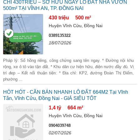
CHỈ 430TRIỆU – SỞ HỮU NGAY LÔ ĐẤT NHÀ VƯỜN
500m² TẠI VĨNH AN, TP. ĐỒNG NAI
430 triệu
500 m²
Huyện Vĩnh Cửu, Đồng Nai
0389135322
18/07/2026
Pháp lý: Sổ hồng riêng, công chứng sang tên ngay. * Đường nội khu
rộng, xe ô tô vào tận đất. * Khu dân cư hiện hữu, điện nước đầy đủ. Vị
trí đẹp – Kết nối thuận tiện: * Địa chỉ: KP2, đường Đoàn Thị Điểm,
phường ...
HÓT HÓT - CẦN BÁN NHANH LÔ ĐẤT 664M2 Tại Vĩnh
Tân, Vĩnh Cửu, Đồng Nai - GIÁ SIÊU TỐT
1,4 tỷ
664 m²
Huyện Vĩnh Cửu, Đồng Nai
0904039748
02/07/2026