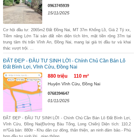
0963745939
15/11/2025
Cơ hội đầu tư: 2065m2 Đất Đồng Nai, MT 37m Khổng Lồ, Giá 2 Tỷ xx,
Tiềm năng Lớn Tài sản đất nền diện tích lớn, mặt tiền rộng 37m tại
trung tâm thị trấn Vĩnh An, Đồng Nai, mang lại giá trị đầu tư và khai
thác vượt trội. ...
ĐẤT ĐẸP - ĐẦU TƯ SINH LỜI - Chính Chủ Cần Bán Lô
Đất Bình Lợi, Vĩnh Cửu, Đồng Nai
880 triệu
110 m²
Huyện Vĩnh Cửu, Đồng Nai
0768394647
01/11/2025
ĐẤT ĐẸP - ĐẦU TƯ SINH LỜI - Chính Chủ Cần Bán Lô Đất Bình Lợi,
Vĩnh Cửu, Đồng Nai(Đường Bàu Tổng, Long Chiến) Diện tích: 110,2
m²Giá bán: 880tr - Khu dân cư đông, thân thiện, an ninh đảm bảo.- Phù
hợp đầu tư sinh lời , giao thông ...