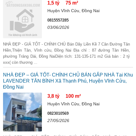
1,5 tỷ
75 m²
Huyện Vĩnh Cửu, Đồng Nai
0815557285
03/06/2026
NHÀ ĐẸP - GIÁ TỐT - CHÍNH CHỦ Bán Dãy Liền Kề 7 Căn Đường Tân
Hiền,Thiện Tân, Vĩnh cửu, Đồng Nai Địa chỉ : 87 đường Tân Hiền,
phường Trảng Dài, Đồng NaiDiện tích: 131-135-171 m2 Giá bán : 2 tỷ
xxx( còn thương ...
NHÀ ĐẸP – GIÁ TỐT- CHÍNH CHỦ BÁN GẤP NHÀ Tại Khu
LAVENDER TÂN BÌNH Xã Thạnh Phú, Huyện Vĩnh Cửu,
Đồng Nai
3,8 tỷ
100 m²
Huyện Vĩnh Cửu, Đồng Nai
0823010569
27/05/2026