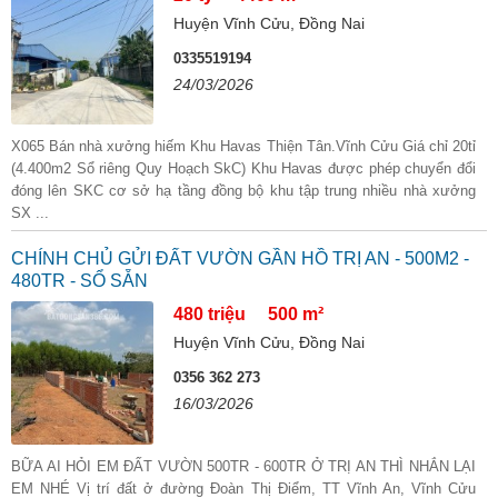
Huyện Vĩnh Cửu, Đồng Nai
0335519194
24/03/2026
X065 Bán nhà xưởng hiếm Khu Havas Thiện Tân.Vĩnh Cửu Giá chỉ 20tỉ
(4.400m2 Sổ riêng Quy Hoạch SkC) Khu Havas được phép chuyển đổi
đóng lên SKC cơ sở hạ tầng đồng bộ khu tập trung nhiều nhà xưởng
SX ...
CHÍNH CHỦ GỬI ĐẤT VƯỜN GẦN HỒ TRỊ AN - 500M2 -
480TR - SỔ SẴN
480 triệu
500 m²
Huyện Vĩnh Cửu, Đồng Nai
0356 362 273
16/03/2026
BỮA AI HỎI EM ĐẤT VƯỜN 500TR - 600TR Ở TRỊ AN THÌ NHẮN LẠI
EM NHÉ Vị trí đất ở đường Đoàn Thị Điểm, TT Vĩnh An, Vĩnh Cửu