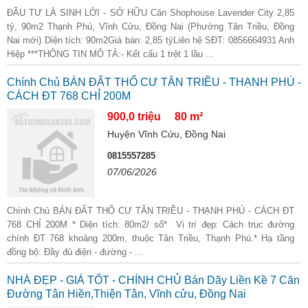
ĐẦU TƯ LÀ SINH LỜI - SỞ HỮU Căn Shophouse Lavender City 2,85
tỷ, 90m2 Thạnh Phú, Vĩnh Cửu, Đồng Nai (Phường Tân Triều, Đồng
Nai mới) Diện tích: 90m2Giá bán: 2,85 tỷLiên hệ SĐT: 0856664931 Anh
Hiệp ***THÔNG TIN MÔ TẢ:- Kết cấu 1 trệt 1 lầu ...
Chính Chủ BÁN ĐẤT THỔ CƯ TÂN TRIỀU - THẠNH PHÚ -
CÁCH ĐT 768 CHỈ 200M
900,0 triệu
80 m²
Huyện Vĩnh Cửu, Đồng Nai
0815557285
07/06/2026
Chính Chủ BÁN ĐẤT THỔ CƯ TÂN TRIỀU - THẠNH PHÚ - CÁCH ĐT
768 CHỈ 200M * Diện tích: 80m2/ sổ* Vị trí đẹp: Cách trục đường
chính ĐT 768 khoảng 200m, thuộc Tân Triều, Thạnh Phú.* Hạ tầng
đồng bộ: Đầy đủ điện - đường - ...
NHÀ ĐẸP - GIÁ TỐT - CHÍNH CHỦ Bán Dãy Liền Kề 7 Căn
Đường Tân Hiền,Thiện Tân, Vĩnh cửu, Đồng Nai