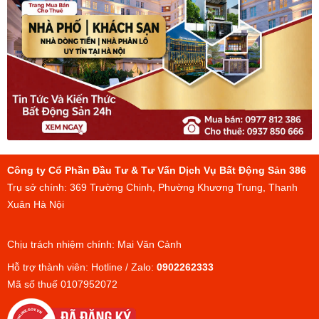
Công ty Cổ Phần Đầu Tư & Tư Vấn Dịch Vụ Bất Động Sản 386
Trụ sở chính: 369 Trường Chinh, Phường Khương Trung, Thanh
Xuân Hà Nội
Chịu trách nhiệm chính: Mai Văn Cảnh
Hỗ trợ thành viên: Hotline / Zalo:
0902262333
Mã số thuế 0107952072