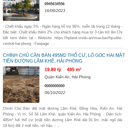
0945634556
16/08/2023
- Chiết khấu ngay 5% - Ngân hàng hỗ trợ 95%, miễn lãi trong 12 tháng -
Đặc biệt: Chiết khấu thêm 2% cho khách hàng mua từ 3 căn trở lên Chi
tiết xem thêm tại - Website: https://hpland.vn/du-an/mua-ban/hp-elite-
central-hai-phong - Fanpage: ...
CHÍNH CHỦ CẦN BÁN 495M2 THỔ CƯ, LÔ GÓC HAI MẶT
TIỀN ĐƯỜNG LÃM KHÊ, HẢI PHÒNG
19.80 tỷ
495 m²
Quận Kiến An, Hải Phòng
0000000000
06/10/2022
Chính Chủ Bán đất mặt đường Lãm Khê, Đồng Hòa, Kiến An, Hải
Phòng - Vị trí: Số 56 Lãm Khê, quận Kiến An, Hải Phòng. - Diện tích:
495m² full thổ cư (mặt tiền đường Lãm Khê dài:16.3m, mặt ngõ dài
19.6m) đất 2 mặt tiền, nở hậu. - ...