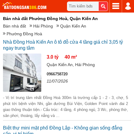
Tìm kiếm bđs
Bán nhà đất Phường Đồng Hoà, Quận Kiến An
Bán nhà đất
Hải Phòng
Quận Kiến An
Phường Đồng Hoà
Nhà Đồng Hoà Kiến An ô tô đỗ cửa 4 tầng giá chỉ 3,05 tỷ
ngay trung tâm
3.0 tỷ
40 m²
Quận Kiến An, Hải Phòng
0966758720
11/07/2026
- Vị trí trung tâm nhất Đồng Hoà 300m là trường cấp 1 - 2 - 3, chợ, 5
phút tới bệnh viện Nhi, gần đường Bùi Viện, Golden Point vành đai 2
giao thông thuận tiện.- Cấu trúc: 4 tầng, 4 phòng ngủ, 3 Wc, phòng thờ,
sân phơi, thoáng, lấy nắng và ...
Biệt thự mini mặt phố Đồng Lập - Không gian sống đẳng
cấp, vị trí hiếm.