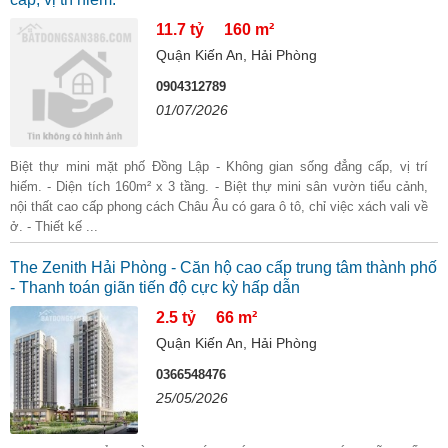
11.7 tỷ
160 m²
Quận Kiến An, Hải Phòng
0904312789
01/07/2026
Biệt thự mini mặt phố Đồng Lập - Không gian sống đẳng cấp, vị trí
hiếm. - Diện tích 160m² x 3 tầng. - Biệt thự mini sân vườn tiểu cảnh,
nội thất cao cấp phong cách Châu Âu có gara ô tô, chỉ việc xách vali về
ở. - Thiết kế ...
The Zenith Hải Phòng - Căn hộ cao cấp trung tâm thành phố
- Thanh toán giãn tiến độ cực kỳ hấp dẫn
2.5 tỷ
66 m²
Quận Kiến An, Hải Phòng
0366548476
25/05/2026