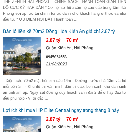
THE ZENITH HẢI PHÒNG – CHÍNH SÁCH THANH TOÁN GIÃN TIẾN
ĐỘ CỰC KỲ HẤP DẪN * Cơ hội sở hữu căn hộ cao cấp trung tâm Hải
Phòng với áp lực tài chính tối ưu dành cho khách hàng ở thực và nhà
đầu tư. * ƯU ĐIỂM NỔI BẬT:Thanh toán ...
Bán lô liền kề 70m2 Đồng Hòa Kiến An giá chỉ 2.87 tỷ
2.87 tỷ
70 m²
Quận Kiến An, Hải Phòng
0945634556
21/08/2023
- Diện tích: 70m2 mặt tiền 5m sâu 14m - Đường trước nhà 13m vỉa hè
mỗi bên 3m - Khu đô thị văn minh dân trí cao; bên cạnh khu dân sinh
an tĩnh ấm áp. Ngay sát đường quy hoạch vành đai 2 để ở hay đầu tư
đều phù hợp - Vị trí đắc ...
Lợi ích khi mua HP Elite Central ngay trong tháng 8 này
2.87 tỷ
70 m²
Quận Kiến An, Hải Phòng