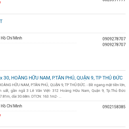
²
OT
 Hồ Chí Minh
0909278707
0909278707
 x 30, HOÀNG HỮU NAM, P.TÂN PHÚ, QUẬN 9, TP THỦ ĐỨC
HOÀNG HỮU NAM, P.TÂN PHÚ, QUẬN 9, TP THỦ ĐỨC. - Bề ngang mặt tiền lớn,
m uất, gần ngã 3 Lê Văn Việt- 312 Hoàng Hữu Nam, Quận 9, Tp.Thủ Đức
7.81m, dài 30.68m. DTCN: 163.1m2- ...
 Hồ Chí Minh
0902158385
²