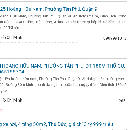
225 Hoàng Hữu Nam, Phường Tân Phú, Quận 9
oàng Hữu Nam, Phường Tân Phú, Quận 9Diện tích: 6x31m, Diện Tích Công
t trống, CTXD: Hầm, Trệt, Lửng, 4 tầng và sân thượngPháp lý: Sổ hồng chính
 22 TỷLiên ...
 Hồ Chí Minh
0909991013
N HOÀNG HỮU NAM, PHƯỜNG TÂN PHÚ, DT 180M THỔ CƯ,
0965155704
t tiền hoàng hữu nam, Phường Tân Phú, Quận 9. Vị trí đẹp, gần trường chợ…
 đủ. Đường 30m kinh doanh đa ngành, buôn bán ngày đêm. Diện tích 180m2
 tên ...
 Hồ Chí Minh
266.
m²
xe hơi, 4 tầng 50m2, Thủ Đức, giá chỉ 3 tỷ 999 triệu