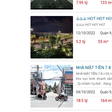
7.95 tỷ
133 m
♨️♨️♨️ HOT HOT H
♨️♨️♨️ HOT HOT HOT
12/10/2022
Quận 9,
5.2 tỷ
55 m²
NHÀ MẶT TIỀN 7.8
NHÀ MẶT TIỀN 7.8 x 30, 
khu vực kinh doanh sầ
_Tp.HCM+ Cụ thể: - Rộng 
04/10/2022
Quận 9,
18.5 tỷ
164 m