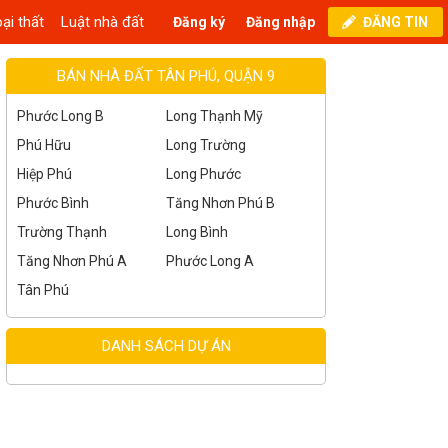
ại thất
Luật nhà đất
Đăng ký
Đăng nhập
ĐĂNG TIN
BÁN NHÀ ĐẤT TÂN PHÚ, QUẬN 9
Phước Long B
Long Thạnh Mỹ
Phú Hữu
Long Trường
Hiệp Phú
Long Phước
Phước Bình
Tăng Nhơn Phú B
Trường Thạnh
Long Bình
Tăng Nhơn Phú A
Phước Long A
Tân Phú
DANH SÁCH DỰ ÁN