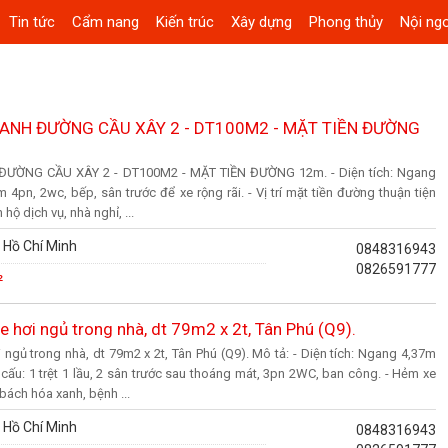
Tin tức
Cẩm nang
Kiến trúc
Xây dựng
Phong thủy
Nội ngo
OANH ĐƯỜNG CẦU XÂY 2 - DT100M2 - MẶT TIỀN ĐƯỜNG
ƯỜNG CẦU XÂY 2 - DT100M2 - MẶT TIỀN ĐƯỜNG 12m. - Diện tích: Ngang
pn, 2wc, bếp, sân trước để xe rộng rãi. - Vị trí mặt tiền đường thuận tiện
hộ dịch vụ, nhà nghỉ, ...
 Hồ Chí Minh
0848316943
0826591777
²
 hơi ngủ trong nhà, dt 79m2 x 2t, Tân Phú (Q9).
ngủ trong nhà, dt 79m2 x 2t, Tân Phú (Q9). Mô tả: - Diện tích: Ngang 4,37m
 cấu: 1 trệt 1 lầu, 2 sân trước sau thoáng mát, 3pn 2WC, ban công. - Hẻm xe
 bách hóa xanh, bệnh ...
 Hồ Chí Minh
0848316943