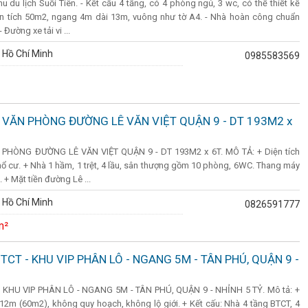
u du lịch Suối Tiên. - Kết cấu 4 tầng, có 4 phòng ngủ, 3 wc, có thể thiết kế
ện tích 50m2, ngang 4m dài 13m, vuông như tờ A4. - Nhà hoàn công chuẩn
Đường xe tải vi ...
 Hồ Chí Minh
0985583569
 VĂN PHÒNG ĐƯỜNG LÊ VĂN VIỆT QUẬN 9 - DT 193M2 x
HÒNG ĐƯỜNG LÊ VĂN VIỆT QUẬN 9 - DT 193M2 x 6T. MÔ TẢ: + Diện tích
hổ cư. + Nhà 1 hầm, 1 trệt, 4 lầu, sân thượng gồm 10 phòng, 6WC. Thang máy
 + Mặt tiền đường Lê ...
 Hồ Chí Minh
0826591777
m²
TCT - KHU VIP PHÂN LÔ - NGANG 5M - TÂN PHÚ, QUẬN 9 -
KHU VIP PHÂN LÔ - NGANG 5M - TÂN PHÚ, QUẬN 9 - NHỈNH 5 TỶ. Mô tả: +
12m (60m2), không quy hoạch, không lộ giới. + Kết cấu: Nhà 4 tầng BTCT, 4