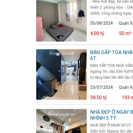
- Nhà mới đẹp, kế bên kh
thêm 2 phòng nữa. - Di
chỉnh, công chứng ngay. - 
05/08/2024
Quận 9,
4.00 tỷ
50 m²
BÁN GẤP TÒA NHÀ
6T.
BÁN GẤP TÒA NHÀ VĂN P
ngang 7m, dài 35m full t
từ tầng hầm lên đến lầu 5.
23/07/2024
Quận 9,
38.50 tỷ
193 
NHÀ ĐẸP Ở NGAY B
NHỈNH 5 TỶ.
NHÀ ĐẸP Ở NGAY BTCT - 
Diện tích: Ngang 5m dài 