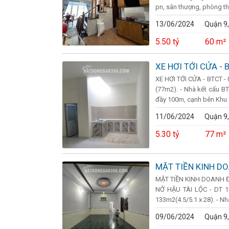
pn, sân thượng, phòng thờ
13/06/2024
Quận 9,
5.50 tỷ
60 m²
XE HƠI TỚI CỬA - 
XE HƠI TỚI CỬA - BTCT -
(77m2). - Nhà kết cấu BT
đầy 100m, cạnh bên Khu du
11/06/2024
Quận 9,
5.30 tỷ
77 m²
MẶT TIỀN KINH DO
MẶT TIỀN KINH DOANH Đ
NỞ HẬU TÀI LỘC - DT 133
133m2(4.5/5.1 x 28). - Nh
09/06/2024
Quận 9,