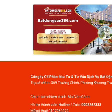
Công ty Cổ Phần Đầu Tư & Tư Vấn Dịch Vụ Bất Độ
Trụ sở chính: 369 Trường Chinh, Phường Khương Tr
Chịu trách nhiệm chính: Mai Văn Cảnh
Hỗ trợ thành viên: Hotline / Zalo:
0902262333
Mã số thuế 0107952072