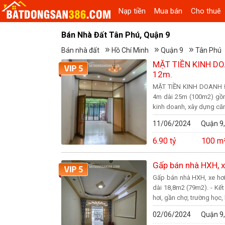
Nạp tiền
Mua bán
Cho thuê
Bán Nhà Đất Tân Phú, Quận 9
Bán nhà đất
Hồ Chí Minh
Quận 9
Tân Phú
MẶT TIỀN KINH D
12m.
MẶT TIỀN KINH DOANH Đ
4m dài 25m (100m2) gồm 4
kinh doanh, xây dựng căn 
11/06/2024
Quận 9,
6.90 tỷ
100 m
Gấp bán nhà HXH, xe
Gấp bán nhà HXH, xe hơi 
dài 18,8m2 (79m2). - Kết
hơi, gần chợ, trường học,
02/06/2024
Quận 9,