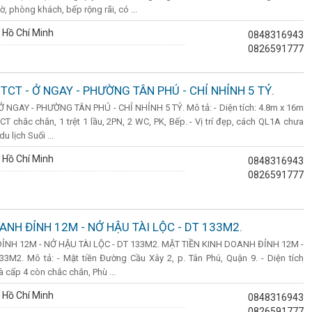
, phòng khách, bếp rộng rãi, có ...
 Hồ Chí Minh
0848316943
0826591777
BTCT - Ở NGAY - PHƯỜNG TÂN PHÚ - CHỈ NHỈNH 5 TỶ.
 Ở NGAY - PHƯỜNG TÂN PHÚ - CHỈ NHỈNH 5 TỶ. Mô tả: - Diện tích: 4.8m x 16m
CT chắc chắn, 1 trệt 1 lầu, 2PN, 2 WC, PK, Bếp. - Vị trí đẹp, cách QL1A chưa
 lịch Suối ...
 Hồ Chí Minh
0848316943
0826591777
ANH ĐỈNH 12M - NỞ HẬU TÀI LỘC - DT 133M2.
ỈNH 12M - NỞ HẬU TÀI LỘC - DT 133M2. MẶT TIỀN KINH DOANH ĐỈNH 12M -
M2. Mô tả: - Mặt tiền Đường Cầu Xây 2, p. Tân Phú, Quận 9. - Diện tích
à cấp 4 còn chắc chắn, Phù ...
 Hồ Chí Minh
0848316943
0826591777