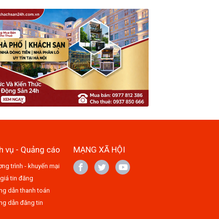
h vụ - Quảng cáo
MẠNG XÃ HỘI
ng trình - khuyến mại
giá tin đăng
g dẫn thanh toán
g dẫn đăng tin