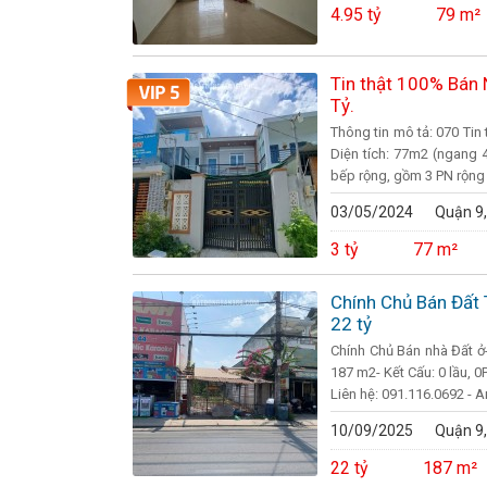
4.95 tỷ
79 m²
Tin thật 100% Bán
Tỷ.
Thông tin mô tả: 070 Tin
Diện tích: 77m2 (ngang 4
bếp rộng, gồm 3 PN rộng 
03/05/2024
Quận 9,
3 tỷ
77 m²
Chính Chủ Bán Đất 
22 tỷ
Chính Chủ Bán nhà Đất ở
187 m2- Kết Cấu: 0 lầu, 
Liên hệ: 091.116.0692 - A
10/09/2025
Quận 9,
22 tỷ
187 m²