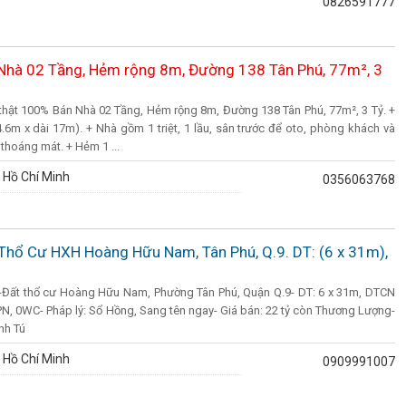
0826591777
 Nhà 02 Tầng, Hẻm rộng 8m, Đường 138 Tân Phú, 77m², 3
 thật 100% Bán Nhà 02 Tầng, Hẻm rộng 8m, Đường 138 Tân Phú, 77m², 3 Tỷ. +
.6m x dài 17m). + Nhà gồm 1 triệt, 1 lầu, sân trước để oto, phòng khách và
thoáng mát. + Hẻm 1 ...
 Hồ Chí Minh
0356063768
Thổ Cư HXH Hoàng Hữu Nam, Tân Phú, Q.9. DT: (6 x 31m),
-Đất thổ cư Hoàng Hữu Nam, Phường Tân Phú, Quận Q.9- DT: 6 x 31m, DTCN
0PN, 0WC- Pháp lý: Sổ Hồng, Sang tên ngay- Giá bán: 22 tỷ còn Thương Lượng-
nh Tú
 Hồ Chí Minh
0909991007