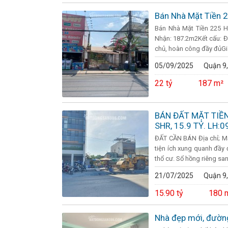
Bán Nhà Mặt Tiền 
Bán Nhà Mặt Tiền 225 H
Nhận: 187.2m2Kết cấu: Đấ
chủ, hoàn công đầy đủGiá:
05/09/2025
Quận 9,
22 tỷ
187 m²
BÁN ĐẤT MẶT TIỀ
SHR, 15.9 TỶ. LH:
ĐẤT CẦN BÁN Địa chỉ; Mặ
tiện ích xung quanh đầy
thổ cư. Sổ hồng riêng sang
21/07/2025
Quận 9,
15.90 tỷ
180 
Nhà đẹp mới, đường 