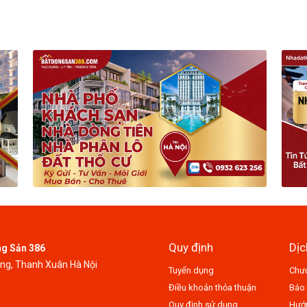
Quy định
Dịc
ng Sản 386
ung, Thanh Xuân Hà Nội
Tuyển dụng
Chươ
Điều khoản thỏa thuận
Báo 
Quy định sử dụng
Hướn