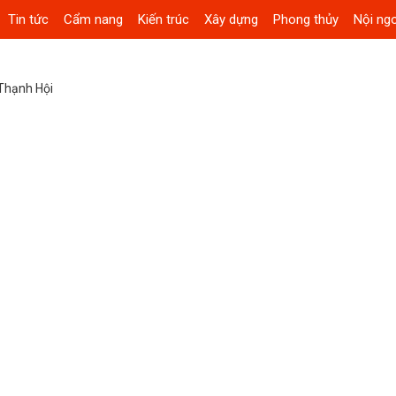
Tin tức
Cẩm nang
Kiến trúc
Xây dựng
Phong thủy
Nội ngo
Thạnh Hội