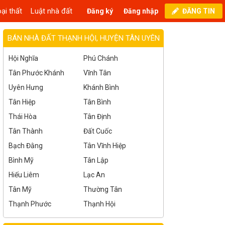
ại thất
Luật nhà đất
Đăng ký
Đăng nhập
ĐĂNG TIN
BÁN NHÀ ĐẤT THẠNH HỘI, HUYỆN TÂN UYÊN
Hội Nghĩa
Phú Chánh
Tân Phước Khánh
Vĩnh Tân
Uyên Hưng
Khánh Bình
Tân Hiệp
Tân Bình
Thái Hòa
Tân Định
Tân Thành
Đất Cuốc
Bạch Đằng
Tân Vĩnh Hiệp
Bình Mỹ
Tân Lập
Hiếu Liêm
Lạc An
Tân Mỹ
Thường Tân
Thạnh Phước
Thạnh Hội