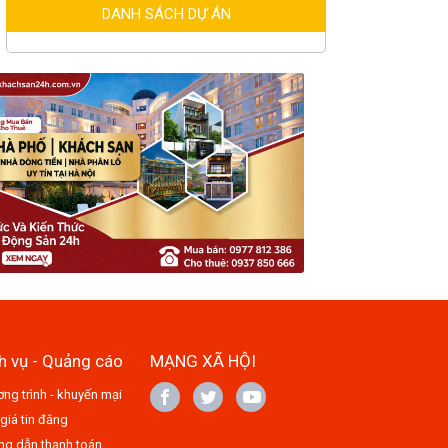
DANH SÁCH DỰ ÁN
h vụ - Quảng cáo
MẠNG XÃ HỘI
ng trình - khuyến mại
giá tin đăng
g dẫn thanh toán