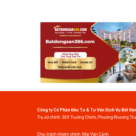
Công ty Cổ Phần Đầu Tư & Tư Vấn Dịch Vụ Bất Độ
Trụ sở chính: 369 Trường Chinh, Phường Khương Tr
Chịu trách nhiệm chính: Mai Văn Cảnh