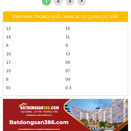
1
2
3
>
BÁN NHÀ TRONG NGÕ, NGÁCH 13, QUẬN GÒ VẤP
12
16
14
11
8
9
10
13
17
05
15
07
6
04
01
0 3