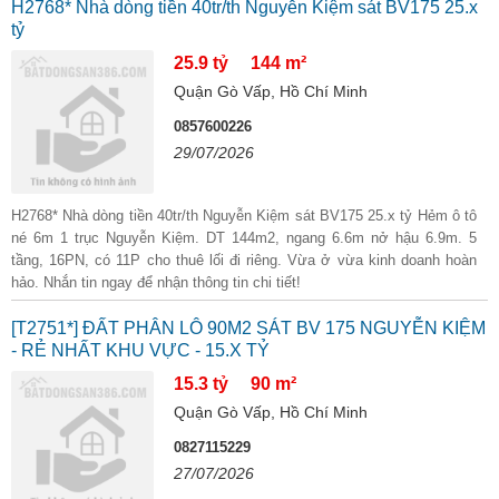
H2768* Nhà dòng tiền 40tr/th Nguyễn Kiệm sát BV175 25.x
tỷ
25.9 tỷ
144 m²
Quận Gò Vấp, Hồ Chí Minh
0857600226
29/07/2026
H2768* Nhà dòng tiền 40tr/th Nguyễn Kiệm sát BV175 25.x tỷ Hẻm ô tô
né 6m 1 trục Nguyễn Kiệm. DT 144m2, ngang 6.6m nở hậu 6.9m. 5
tầng, 16PN, có 11P cho thuê lối đi riêng. Vừa ở vừa kinh doanh hoàn
hảo. Nhắn tin ngay để nhận thông tin chi tiết!
[T2751*] ĐẤT PHÂN LÔ 90M2 SÁT BV 175 NGUYỄN KIỆM
- RẺ NHẤT KHU VỰC - 15.X TỶ
15.3 tỷ
90 m²
Quận Gò Vấp, Hồ Chí Minh
0827115229
27/07/2026