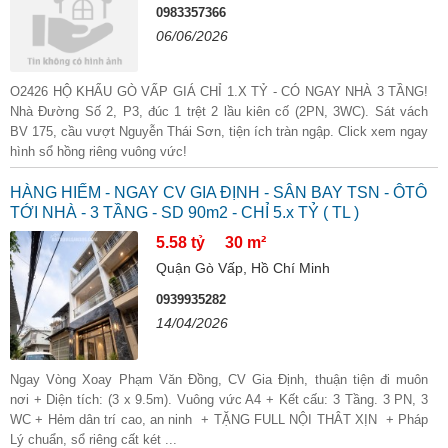
0983357366
06/06/2026
O2426 HỘ KHẨU GÒ VẤP GIÁ CHỈ 1.X TỶ - CÓ NGAY NHÀ 3 TẦNG!
Nhà Đường Số 2, P3, đúc 1 trệt 2 lầu kiên cố (2PN, 3WC). Sát vách
BV 175, cầu vượt Nguyễn Thái Sơn, tiện ích tràn ngập. Click xem ngay
hình sổ hồng riêng vuông vức!
HÀNG HIẾM - NGAY CV GIA ĐỊNH - SÂN BAY TSN - ÔTÔ
TỚI NHÀ - 3 TẦNG - SD 90m2 - CHỈ 5.x TỶ ( TL )
5.58 tỷ
30 m²
Quận Gò Vấp, Hồ Chí Minh
0939935282
14/04/2026
Ngay Vòng Xoay Phạm Văn Đồng, CV Gia Định, thuận tiện đi muôn
nơi + Diện tích: (3 x 9.5m). Vuông vức A4 + Kết cấu: 3 Tầng. 3 PN, 3
WC + Hẻm dân trí cao, an ninh + TẶNG FULL NỘI THÂT XỊN + Pháp
Lý chuẩn, sổ riêng cất két ...