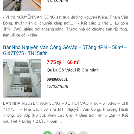
31/03/2026
- Vị trí: NGUYỄN VĂN CÔNG sát trục đường Nguyễn Kiệm, Phạm Văn
Đồng, thuận tiện di chuyển khắp nơi,... - Kết cấu: 1 trệt 1 lầu gồm
3PN, 3WC, giếng trời thoáng sáng. Trước nhà có khoảng sân rất rộng,
tiện để xe cộ - Nhà ...
BánNhà Nguyễn Văn Công GòVấp – 5Tầng 4PN – 58m² –
Giá7Tỷ75 - TN15tr/th
7.75 tỷ
60 m²
Quận Gò Vấp, Hồ Chí Minh
0949606831
12/03/2026
BÁN NHÀ NGUYỄN VĂN CÔNG – XE HƠI VÀO NHÀ – 5 TẦNG – CHỈ
7TỶ75 + Nhà Cách 50m ra MT Nguyễn Văn Công, Phường Hạnh
Thông, Gò Vấp (P3 cũ), View cực Chill + Diện tích: 4m x 15m + Kết
cấu Trệt + Lửng + 2 Lầu + Sân ...