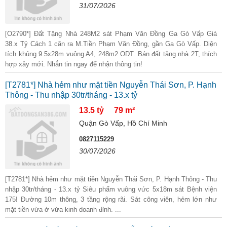
31/07/2026
[O2790*] Đất Tặng Nhà 248M2 sát Phạm Văn Đồng Ga Gò Vấp Giá
38.x Tỷ Cách 1 căn ra M.Tiền Phạm Văn Đồng, gần Ga Gò Vấp. Diện
tích khủng 9.5x28m vuông A4, 248m2 ODT. Bán đất tặng nhà 2T, thích
hợp xây mới. Nhắn tin ngay để nhận thông tin!
[T2781*] Nhà hẻm như mặt tiền Nguyễn Thái Sơn, P. Hạnh
Thông - Thu nhập 30tr/tháng - 13.x tỷ
13.5 tỷ
79 m²
Quận Gò Vấp, Hồ Chí Minh
0827115229
30/07/2026
[T2781*] Nhà hẻm như mặt tiền Nguyễn Thái Sơn, P. Hạnh Thông - Thu
nhập 30tr/tháng - 13.x tỷ Siêu phẩm vuông vức 5x18m sát Bệnh viện
175! Đường 10m thông, 3 tầng rộng rãi. Sát công viên, hẻm lớn như
mặt tiền vừa ở vừa kinh doanh đỉnh. ...