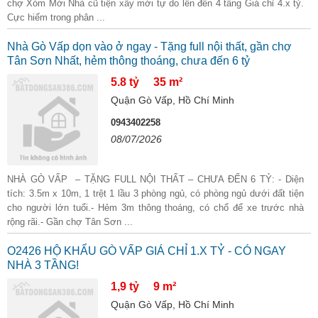
chợ Xóm Mới Nhà cũ tiện xây mới tự do lên đến 4 tầng Giá chỉ 4.x tỷ.
Cực hiếm trong phân ...
Nhà Gò Vấp dọn vào ở ngay - Tặng full nội thất, gần chợ
Tân Sơn Nhất, hẻm thông thoáng, chưa đến 6 tỷ
5.8 tỷ
35 m²
Quận Gò Vấp, Hồ Chí Minh
0943402258
08/07/2026
NHÀ GÒ VẤP – TẶNG FULL NỘI THẤT – CHƯA ĐẾN 6 TỶ: - Diện
tích: 3.5m x 10m, 1 trệt 1 lầu 3 phòng ngủ, có phòng ngủ dưới đất tiện
cho người lớn tuổi.- Hẻm 3m thông thoáng, có chổ để xe trước nhà
rộng rãi.- Gần chợ Tân Sơn ...
O2426 HỘ KHẨU GÒ VẤP GIÁ CHỈ 1.X TỶ - CÓ NGAY
NHÀ 3 TẦNG!
1,9 tỷ
9 m²
Quận Gò Vấp, Hồ Chí Minh