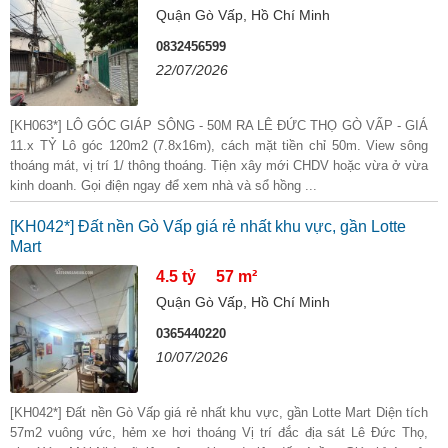
Quận Gò Vấp, Hồ Chí Minh
0832456599
22/07/2026
[KH063*] LÔ GÓC GIÁP SÔNG - 50M RA LÊ ĐỨC THỌ GÒ VẤP - GIÁ
11.x TỶ Lô góc 120m2 (7.8x16m), cách mặt tiền chỉ 50m. View sông
thoáng mát, vị trí 1/ thông thoáng. Tiện xây mới CHDV hoặc vừa ở vừa
kinh doanh. Gọi điện ngay để xem nhà và sổ hồng ...
[KH042*] Đất nền Gò Vấp giá rẻ nhất khu vực, gần Lotte
Mart
4.5 tỷ
57 m²
Quận Gò Vấp, Hồ Chí Minh
0365440220
10/07/2026
[KH042*] Đất nền Gò Vấp giá rẻ nhất khu vực, gần Lotte Mart Diện tích
57m2 vuông vức, hẻm xe hơi thoáng Vị trí đắc địa sát Lê Đức Thọ,