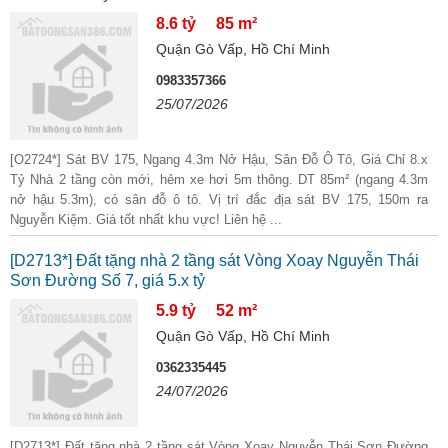
8.6 tỷ
85 m²
Quận Gò Vấp, Hồ Chí Minh
0983357366
25/07/2026
[O2724*] Sát BV 175, Ngang 4.3m Nở Hậu, Sân Đỗ Ô Tô, Giá Chỉ 8.x
Tỷ Nhà 2 tầng còn mới, hẻm xe hơi 5m thông. DT 85m² (ngang 4.3m
nở hậu 5.3m), có sân đỗ ô tô. Vị trí đắc địa sát BV 175, 150m ra
Nguyễn Kiệm. Giá tốt nhất khu vực! Liên hệ ...
[D2713*] Đất tặng nhà 2 tầng sát Vòng Xoay Nguyễn Thái
Sơn Đường Số 7, giá 5.x tỷ
5.9 tỷ
52 m²
Quận Gò Vấp, Hồ Chí Minh
0362335445
24/07/2026
[D2713*] Đất tặng nhà 2 tầng sát Vòng Xoay Nguyễn Thái Sơn Đường