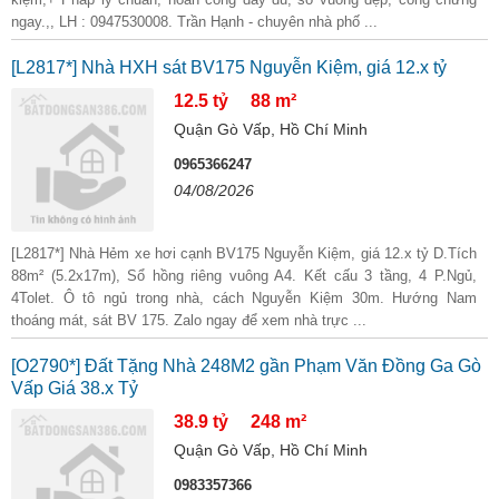
ngay.,, LH : 0947530008. Trần Hạnh - chuyên nhà phố ...
[L2817*] Nhà HXH sát BV175 Nguyễn Kiệm, giá 12.x tỷ
12.5 tỷ
88 m²
Quận Gò Vấp, Hồ Chí Minh
0965366247
04/08/2026
[L2817*] Nhà Hẻm xe hơi cạnh BV175 Nguyễn Kiệm, giá 12.x tỷ D.Tích
88m² (5.2x17m), Sổ hồng riêng vuông A4. Kết cấu 3 tầng, 4 P.Ngủ,
4Tolet. Ô tô ngủ trong nhà, cách Nguyễn Kiệm 30m. Hướng Nam
thoáng mát, sát BV 175. Zalo ngay để xem nhà trực ...
[O2790*] Đất Tặng Nhà 248M2 gần Phạm Văn Đồng Ga Gò
Vấp Giá 38.x Tỷ
38.9 tỷ
248 m²
Quận Gò Vấp, Hồ Chí Minh
0983357366