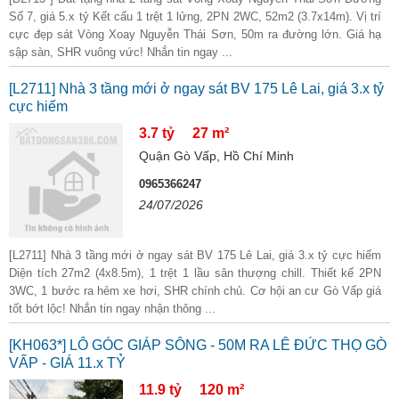
Số 7, giá 5.x tỷ Kết cấu 1 trệt 1 lửng, 2PN 2WC, 52m2 (3.7x14m). Vị trí
cực đẹp sát Vòng Xoay Nguyễn Thái Sơn, 50m ra đường lớn. Giá hạ
sập sàn, SHR vuông vức! Nhắn tin ngay ...
[L2711] Nhà 3 tầng mới ở ngay sát BV 175 Lê Lai, giá 3.x tỷ
cực hiếm
3.7 tỷ
27 m²
Quận Gò Vấp, Hồ Chí Minh
0965366247
24/07/2026
[L2711] Nhà 3 tầng mới ở ngay sát BV 175 Lê Lai, giá 3.x tỷ cực hiếm
Diện tích 27m2 (4x8.5m), 1 trệt 1 lầu sân thượng chill. Thiết kế 2PN
3WC, 1 bước ra hẻm xe hơi, SHR chính chủ. Cơ hội an cư Gò Vấp giá
tốt bớt lộc! Nhắn tin ngay nhận thông ...
[KH063*] LÔ GÓC GIÁP SÔNG - 50M RA LÊ ĐỨC THỌ GÒ
VẤP - GIÁ 11.x TỶ
11.9 tỷ
120 m²