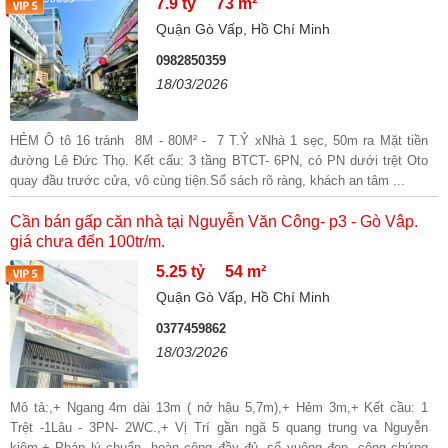
7.9 tỷ
73 m²
Quận Gò Vấp, Hồ Chí Minh
0982850359
18/03/2026
HẺM Ô tô 16 tránh 8M - 80M² - 7 T.Ỷ xNhà 1 sẹc, 50m ra Mặt tiền
đường Lê Đức Thọ. Kết cấu: 3 tầng BTCT- 6PN, có PN dưới trệt Oto
quay đầu trước cửa, vô cùng tiện.Sổ sách rõ ràng, khách an tâm ...
Cần bán gấp căn nhà tại Nguyễn Văn Công- p3 - Gò Vâp.
giá chưa đến 100tr/m.
5.25 tỷ
54 m²
Quận Gò Vấp, Hồ Chí Minh
0377459862
18/03/2026
Mô tả:,+ Ngang 4m dài 13m ( nở hậu 5,7m),+ Hẻm 3m,+ Kết cầu: 1
Trệt -1Lâu - 3PN- 2WC.,+ Vị Trí gần ngã 5 quang trung va Nguyễn
kiệm,+ Pháp lý chuẩn, hoàn công đầy đủ, sổ vuông đẹp, công chứng