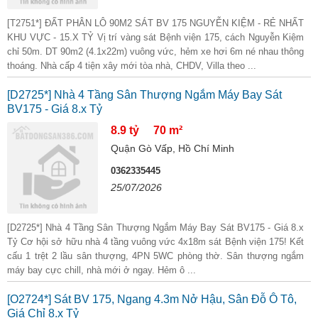
[T2751*] ĐẤT PHÂN LÔ 90M2 SÁT BV 175 NGUYỄN KIỆM - RẺ NHẤT
KHU VỰC - 15.X TỶ Vị trí vàng sát Bệnh viện 175, cách Nguyễn Kiệm
chỉ 50m. DT 90m2 (4.1x22m) vuông vức, hẻm xe hơi 6m né nhau thông
thoáng. Nhà cấp 4 tiện xây mới tòa nhà, CHDV, Villa theo ...
[D2725*] Nhà 4 Tầng Sân Thượng Ngắm Máy Bay Sát
BV175 - Giá 8.x Tỷ
8.9 tỷ
70 m²
Quận Gò Vấp, Hồ Chí Minh
0362335445
25/07/2026
[D2725*] Nhà 4 Tầng Sân Thượng Ngắm Máy Bay Sát BV175 - Giá 8.x
Tỷ Cơ hội sở hữu nhà 4 tầng vuông vức 4x18m sát Bệnh viện 175! Kết
cấu 1 trệt 2 lầu sân thượng, 4PN 5WC phòng thờ. Sân thượng ngắm
máy bay cực chill, nhà mới ở ngay. Hẻm ô ...
[O2724*] Sát BV 175, Ngang 4.3m Nở Hậu, Sân Đỗ Ô Tô,
Giá Chỉ 8.x Tỷ