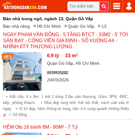
Tìm kiếm bđs
Bán nhà trong ngõ, ngách 13, Quận Gò Vấp
Bán nhà riêng
Hồ Chí Minh
Quận Gò Vấp
13
NGAY PHẠM VĂN ĐỒNG - 5 TẦNG BTCT - 33M2 - 5' TỚI
SÂN BAY - CÔNG VIÊN GIA ĐỊNH - SỔ VUÔNG A4 -
NHĨNH 6TỶ THƯƠNG LƯỢNG
6.9 tỷ
33 m²
Quận Gò Vấp, Hồ Chí Minh
0939935282
24/03/2026
+ Kết cấu: 4 x 9m. 1 trệt 1 lửng 3 lầu sân thượng. Gồm: 3PN, 4WC,
bếp, phòng khách. + Nhà đẹp lung linh, full nội thất, xách vali vào ở
ngay + Vị trí đẹp, hẻm thông tứ tung, tiện ích xung quanh không thiếu
gì + Sổ hồng ...
HẺM Oto 16 tránh 8M - 80M² - 7 T.ỷ