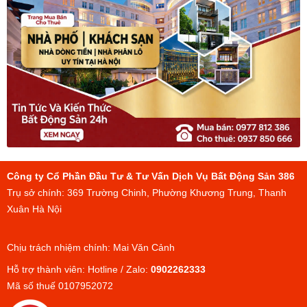
Công ty Cổ Phần Đầu Tư & Tư Vấn Dịch Vụ Bất Động Sản 386
Trụ sở chính: 369 Trường Chinh, Phường Khương Trung, Thanh
Xuân Hà Nội
Chịu trách nhiệm chính: Mai Văn Cảnh
Hỗ trợ thành viên: Hotline / Zalo:
0902262333
Mã số thuế 0107952072