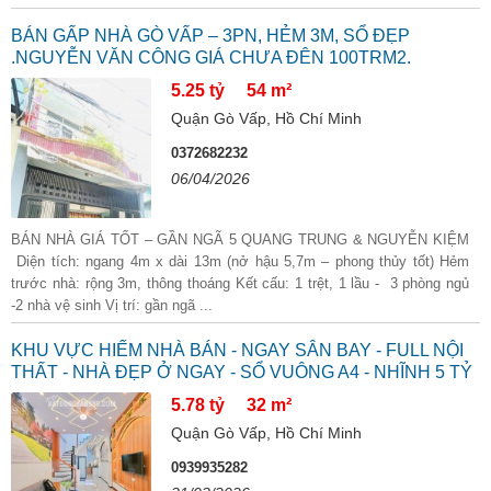
BÁN GẤP NHÀ GÒ VẤP – 3PN, HẺM 3M, SỔ ĐẸP
.NGUYỄN VĂN CÔNG GIÁ CHƯA ĐÊN 100TRM2.
5.25 tỷ
54 m²
Quận Gò Vấp, Hồ Chí Minh
0372682232
06/04/2026
BÁN NHÀ GIÁ TỐT – GẦN NGÃ 5 QUANG TRUNG & NGUYỄN KIỆM
Diện tích: ngang 4m x dài 13m (nở hậu 5,7m – phong thủy tốt) Hẻm
trước nhà: rộng 3m, thông thoáng Kết cấu: 1 trệt, 1 lầu - 3 phòng ngủ
-2 nhà vệ sinh Vị trí: gần ngã ...
KHU VỰC HIẾM NHÀ BÁN - NGAY SÂN BAY - FULL NỘI
THẤT - NHÀ ĐẸP Ở NGAY - SỔ VUÔNG A4 - NHĨNH 5 TỶ
5.78 tỷ
32 m²
Quận Gò Vấp, Hồ Chí Minh
0939935282