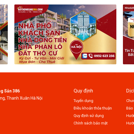
Quy định
Dịc
ng Sản 386
ung, Thanh Xuân Hà Nội
Tuyển dụng
Chươ
Điều khoản thỏa thuận
Báo 
Quy định sử dụng
Hướn
Chính sách bảo mật
Hướn