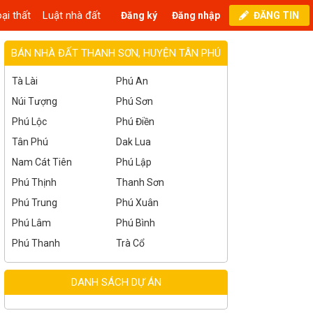
ại thất
Luật nhà đất
Đăng ký
Đăng nhập
ĐĂNG TIN
BÁN NHÀ ĐẤT THANH SƠN, HUYỆN TÂN PHÚ
Tà Lài
Phú An
Núi Tượng
Phú Sơn
Phú Lộc
Phú Điền
Tân Phú
Dak Lua
Nam Cát Tiên
Phú Lập
Phú Thịnh
Thanh Sơn
Phú Trung
Phú Xuân
Phú Lâm
Phú Bình
Phú Thanh
Trà Cổ
DANH SÁCH DỰ ÁN