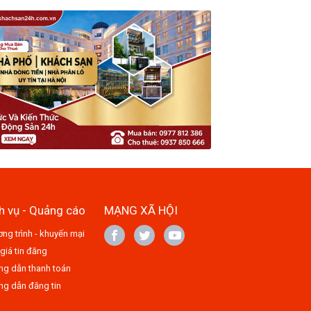
h vụ - Quảng cáo
MẠNG XÃ HỘI
ng trình - khuyến mại
giá tin đăng
g dẫn thanh toán
g dẫn đăng tin