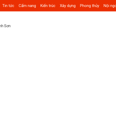
Tin tức
Cẩm nang
Kiến trúc
Xây dựng
Phong thủy
Nội ngo
nh Sơn