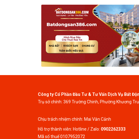
Công ty Cổ Phần Đầu Tư & Tư Vấn Dịch Vụ Bất Độ
Trụ sở chính: 369 Trường Chinh, Phường Khương Tr
Chịu trách nhiệm chính: Mai Văn Cảnh
Hỗ trợ thành viên: Hotline / Zalo:
0902262333
Mã số thuế 0107952072