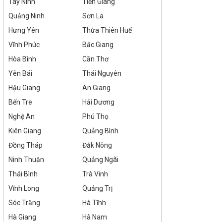
Tây Ninh
Tiền Giang
Quảng Ninh
Sơn La
Hưng Yên
Thừa Thiên Huế
Vĩnh Phúc
Bắc Giang
Hòa Bình
Cần Thơ
Yên Bái
Thái Nguyên
Hậu Giang
An Giang
Bến Tre
Hải Dương
Nghệ An
Phú Thọ
Kiên Giang
Quảng Bình
Đồng Tháp
Đắk Nông
Ninh Thuận
Quảng Ngãi
Thái Bình
Trà Vinh
Vĩnh Long
Quảng Trị
Sóc Trăng
Hà Tĩnh
Hà Giang
Hà Nam