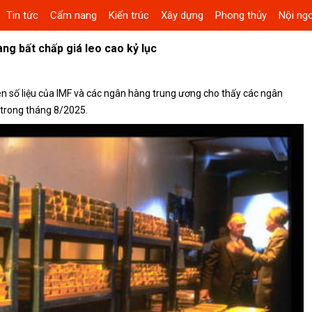
Tin tức
Cẩm nang
Kiến trúc
Xây dựng
Phong thủy
Nội ngo
g bất chấp giá leo cao kỷ lục
ên số liệu của IMF và các ngân hàng trung ương cho thấy các ngân
trong tháng 8/2025.