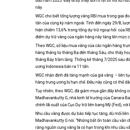
đầu năm 2025. Đây là sự thay đổi rõ rệt so với xu
này.
WGC cho biết tổng lượng vàng RBI mua trong giai đoạ
tấn của cùng kỳ năm ngoái. Tính đến ngày 29/8, lượ
hiện chiếm 13,6% trong tổng dự trữ ngoại hối của RB
điểm dự trữ vàng của ngân hàng này tăng lên mức c
Theo WGC, số liệu mua vàng của các ngân hàng tru
hàng tháng từ tháng Ba đến tháng Sáu, cho thấy hoạ
tháng Bảy trầm lắng. Thống kê tháng 7/2025 sau đó 
ương Indonesia bán ra 11 tấn.
WGC nhận định đà tăng mạnh của giá vàng – liên tụ
hàng trung ương bị hạn chế. Điều này cũng có thể dẫn
Tuy nhiên, theo WGC, đà giảm mua gần đây không c
Madhavankutty G, nhà kinh tế trưởng của Canara Bank,
chỉnh lãi suất của Cục Dự trữ liên bang Mỹ (Fed), với
Nhu cầu vàng được dự báo tiếp tục tăng, dù mối liê
Madhavankutty G nói: “Những bất ổn toàn cầu vẫn chưa
rằng nguồn cung vàng là có hạn trong khi nhu cầu vẫ