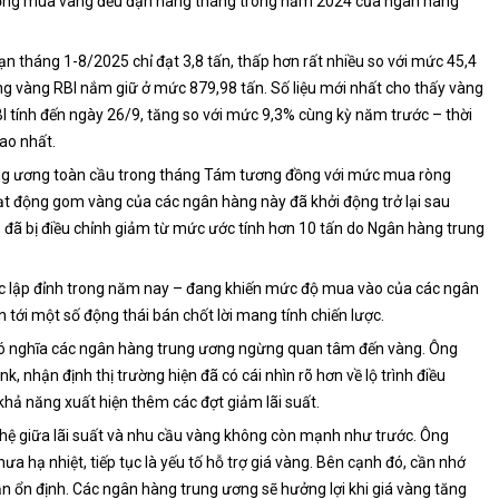
 hướng mua vàng đều đặn hàng tháng trong năm 2024 của ngân hàng
n tháng 1-8/2025 chỉ đạt 3,8 tấn, thấp hơn rất nhiều so với mức 45,4
ng vàng RBI nắm giữ ở mức 879,98 tấn. Số liệu mới nhất cho thấy vàng
I tính đến ngày 26/9, tăng so với mức 9,3% cùng kỳ năm trước – thời
ao nhất.
ng ương toàn cầu trong tháng Tám tương đồng với mức mua ròng
t động gom vàng của các ngân hàng này đã khởi động trở lại sau
đã bị điều chỉnh giảm từ mức ước tính hơn 10 tấn do Ngân hàng trung
c lập đỉnh trong năm nay – đang khiến mức độ mua vào của các ngân
 tới một số động thái bán chốt lời mang tính chiến lược.
ó nghĩa các ngân hàng trung ương ngừng quan tâm đến vàng. Ông
 nhận định thị trường hiện đã có cái nhìn rõ hơn về lộ trình điều
 khả năng xuất hiện thêm các đợt giảm lãi suất.
n hệ giữa lãi suất và nhu cầu vàng không còn mạnh như trước. Ông
 hạ nhiệt, tiếp tục là yếu tố hỗ trợ giá vàng. Bên cạnh đó, cần nhớ
n ổn định. Các ngân hàng trung ương sẽ hưởng lợi khi giá vàng tăng