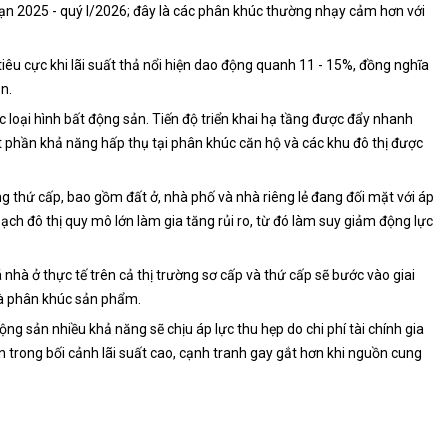
ạn 2025 - quý I/2026; đây là các phân khúc thường nhạy cảm hơn với
iêu cực khi lãi suất thả nổi hiện dao động quanh 11 - 15%, đồng nghĩa
n.
loại hình bất động sản. Tiến độ triển khai hạ tầng được đẩy nhanh
t phần khả năng hấp thụ tại phân khúc căn hộ và các khu đô thị được
ờng thứ cấp, bao gồm đất ở, nhà phố và nhà riêng lẻ đang đối mặt với áp
ạch đô thị quy mô lớn làm gia tăng rủi ro, từ đó làm suy giảm động lực
nhà ở thực tế trên cả thị trường sơ cấp và thứ cấp sẽ bước vào giai
 và phân khúc sản phẩm.
ng sản nhiều khả năng sẽ chịu áp lực thu hẹp do chi phí tài chính gia
 trong bối cảnh lãi suất cao, cạnh tranh gay gắt hơn khi nguồn cung
.