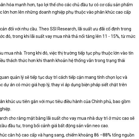
hân hóa mạnh hơn, tạo lợi thế cho các chủ đầu tư có cơ cấu sản phẩm
 lực lớn hơn lên những doanh nghiệp phụ thuộc vào phân khúc cao cấp
c cản đối với nhu cầu. Theo SSI Research, lãi suất ưu đãi cố định trong
ớc đó, trong khi lãi suất vay mua nhà thả nổi tăng lên 11 - 15%, từ mức
ầu mua nhà. Trong khi đó, việc thị trường tiếp tục phụ thuộc lớn vào tín
iều thách thức hơn khi thanh khoản hệ thống vẫn trong trạng thái
uan quản lý sẽ tiếp tục duy trì cách tiếp cận mang tính chọn lọc và
 dự án có mức giá hợp lý, thay vì áp dụng biện pháp siết chặt trên
hân khúc ưu tiên gắn với mục tiêu điều hành của Chính phủ, bao gồm
nghiệp.
search cho rằng mặt bằng lãi suất cho vay mua nhà duy trì ở mức cao sẽ
u cầu đầu tư, trong bối cảnh giá bất động sản vẫn neo cao.
khúc căn hộ cao cấp và hạng sang, chiếm khoảng 86 –88% tổng nguồn