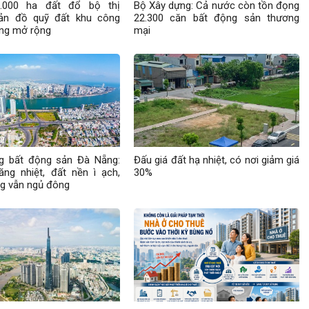
.000 ha đất đổ bộ thị
Bộ Xây dựng: Cả nước còn tồn đọng
bản đồ quỹ đất khu công
22.300 căn bất động sản thương
ang mở rộng
mại
ng bất động sản Đà Nẵng:
Đấu giá đất hạ nhiệt, có nơi giảm giá
ng nhiệt, đất nền ì ạch,
30%
g vẫn ngủ đông