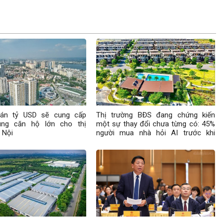
 án tỷ USD sẽ cung cấp
Thị trường BĐS đang chứng kiến
ung căn hộ lớn cho thị
một sự thay đổi chưa từng có: 45%
 Nội
người mua nhà hỏi AI trước khi
xuống tiền