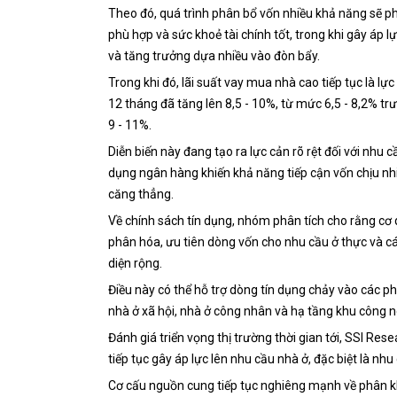
Theo đó, quá trình phân bổ vốn nhiều khả năng sẽ p
phù hợp và sức khoẻ tài chính tốt, trong khi gây áp
và tăng trưởng dựa nhiều vào đòn bẩy.
Trong khi đó, lãi suất vay mua nhà cao tiếp tục là lự
12 tháng đã tăng lên 8,5 - 10%, từ mức 6,5 - 8,2% trư
9 - 11%.
Diễn biến này đang tạo ra lực cản rõ rệt đối với nhu c
dụng ngân hàng khiến khả năng tiếp cận vốn chịu nh
căng thẳng.
Về chính sách tín dụng, nhóm phân tích cho rằng cơ q
phân hóa, ưu tiên dòng vốn cho nhu cầu ở thực và các
diện rộng.
Điều này có thể hỗ trợ dòng tín dụng chảy vào các p
nhà ở xã hội, nhà ở công nhân và hạ tầng khu công 
Đánh giá triển vọng thị trường thời gian tới, SSI Re
tiếp tục gây áp lực lên nhu cầu nhà ở, đặc biệt là nh
Cơ cấu nguồn cung tiếp tục nghiêng mạnh về phân 