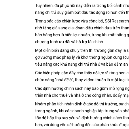
Tuy nhiên, đà phục hồi này diễn ra trong bối cảnh nh
năng chi trả suy giảm bắt đầu tác động rõ hơn đến t
Trong báo cáo chiến lược vừa công bố, SSI Research
nhờ tăng giá sang giai đoạn điều chỉnh dựa trên tha
bán hàng hơn là biên lợi nhuận, trong khi mặt bằng 
chương trình ưu đãi và hỗ trợ tài chính.
Một diễn biến đáng chú ý trên thị trường gần đây là
gỡ vướng mắc pháp lý và khơi thông nguồn cung (cu
tiêu nâng cao khả năng chi trả nhà ở và bảo đảm an s
Các biện pháp gần đây cho thấy nỗ lực rõ ràng hơn củ
chức năng “nhà để ở”, thay vì đơn thuần là một loại t
Các định hướng chính sách này bao gồm mở rộng nguồ
triển nhà cho thuê và nhà ở cho công nhân, ddẩy mạn
Nhóm phân tích nhận định ở góc độ thị trường, sự c
trong ngành, khi các doanh nghiệp tập trung vào phâ
tốc độ hấp thụ suy yếu và định hướng chính sách tha
hơn, với dòng vốn sẽ hướng đến các phân khúc được ư