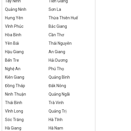
Tây Ninh
Tiền Giang
Quảng Ninh
Sơn La
Hưng Yên
Thừa Thiên Huế
Vĩnh Phúc
Bắc Giang
Hòa Bình
Cần Thơ
Yên Bái
Thái Nguyên
Hậu Giang
An Giang
Bến Tre
Hải Dương
Nghệ An
Phú Thọ
Kiên Giang
Quảng Bình
Đồng Tháp
Đắk Nông
Ninh Thuận
Quảng Ngãi
Thái Bình
Trà Vinh
Vĩnh Long
Quảng Trị
Sóc Trăng
Hà Tĩnh
Hà Giang
Hà Nam