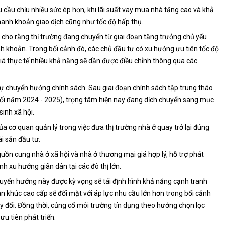
u cầu chịu nhiều sức ép hơn, khi lãi suất vay mua nhà tăng cao và khả
hanh khoản giao dịch cũng như tốc độ hấp thụ.
 cho rằng thị trường đang chuyển từ giai đoạn tăng trưởng chủ yếu
nh khoản. Trong bối cảnh đó, các chủ đầu tư có xu hướng ưu tiên tốc độ
giá thực tế nhiều khả năng sẽ dần được điều chỉnh thông qua các
 sự chuyển hướng chính sách. Sau giai đoạn chính sách tập trung tháo
ối năm 2024 - 2025), trọng tâm hiện nay đang dịch chuyển sang mục
inh xã hội.
a cơ quan quản lý trong việc đưa thị trường nhà ở quay trở lại đúng
ài sản đầu tư.
n cung nhà ở xã hội và nhà ở thương mại giá hợp lý, hỗ trợ phát
h xu hướng giãn dân tại các đô thị lớn.
huyển hướng này được kỳ vọng sẽ tái định hình khả năng cạnh tranh
n khúc cao cấp sẽ đối mặt với áp lực nhu cầu lớn hơn trong bối cảnh
y đổi. Đồng thời, củng cố môi trường tín dụng theo hướng chọn lọc
u tiên phát triển.