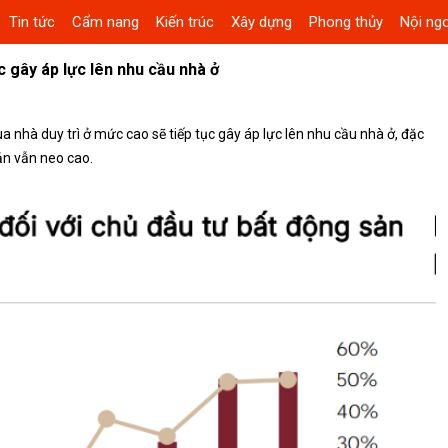
Tin tức
Cẩm nang
Kiến trúc
Xây dựng
Phong thủy
Nội ngo
c gây áp lực lên nhu cầu nhà ở
 nhà duy trì ở mức cao sẽ tiếp tục gây áp lực lên nhu cầu nhà ở, đặc
sản vẫn neo cao.