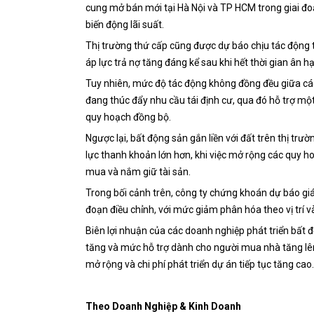
cung mở bán mới tại Hà Nội và TP HCM trong giai đo
biến động lãi suất.
Thị trường thứ cấp cũng được dự báo chịu tác động t
áp lực trả nợ tăng đáng kể sau khi hết thời gian ân hạ
Tuy nhiên, mức độ tác động không đồng đều giữa các 
đang thúc đẩy nhu cầu tái định cư, qua đó hỗ trợ mộ
quy hoạch đồng bộ.
Ngược lại, bất động sản gắn liền với đất trên thị trư
lực thanh khoản lớn hơn, khi việc mở rộng các quy ho
mua và nắm giữ tài sản.
Trong bối cảnh trên, công ty chứng khoán dự báo giá 
đoạn điều chỉnh, với mức giảm phân hóa theo vị trí
Biên lợi nhuận của các doanh nghiệp phát triển bất độ
tăng và mức hỗ trợ dành cho người mua nhà tăng lên
mở rộng và chi phí phát triển dự án tiếp tục tăng cao
Theo Doanh Nghiệp & Kinh Doanh