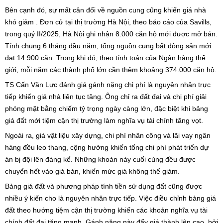
Bên cạnh đó, sự mất cân đối về nguồn cung cũng khiến giá nhà
khó giảm . Đơn cử tại thị trường Hà Nội, theo báo cáo của Savills,
trong quý II/2025, Hà Nội ghi nhận 8.000 căn hộ mới được mở bán.
Tính chung 6 tháng đầu năm, tổng nguồn cung bất động sản mới
đạt 14.900 căn. Trong khi đó, theo tính toán của Ngân hàng thế
giới, mỗi năm các thành phố lớn cần thêm khoảng 374.000 căn hộ.
TS Cấn Văn Lực đánh giá gánh nặng chi phí là nguyên nhân trực
tiếp khiến giá nhà liên tục tăng. Ông chỉ ra đất đai và chi phí giải
phóng mặt bằng chiếm tỷ trọng ngày càng lớn, đặc biệt khi bảng
giá đất mới tiệm cận thị trường làm nghĩa vụ tài chính tăng vọt.
Ngoài ra, giá vật liệu xây dựng, chi phí nhân công và lãi vay ngân
hàng đều leo thang, cộng hưởng khiến tổng chi phí phát triển dự
án bị đội lên đáng kể. Những khoản này cuối cùng đều được
chuyển hết vào giá bán, khiến mức giá không thể giảm.
Bảng giá đất và phương pháp tính tiền sử dụng đất cũng được
nhiều ý kiến cho là nguyên nhân trực tiếp. Việc điều chỉnh bảng giá
đất theo hướng tiệm cận thị trường khiến các khoản nghĩa vụ tài
chính đất đai tăng mạnh. Gánh nặng này đẩy giá thành lên cao, bởi