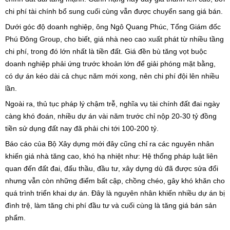
chi phí tài chính bổ sung cuối cùng vẫn được chuyển sang giá bán.
Dưới góc độ doanh nghiệp, ông Ngô Quang Phúc, Tổng Giám đốc
Phú Đông Group, cho biết, giá nhà neo cao xuất phát từ nhiều tầng
chi phí, trong đó lớn nhất là tiền đất. Giá đền bù tăng vọt buộc
doanh nghiệp phải ứng trước khoản lớn để giải phóng mặt bằng,
có dự án kéo dài cả chục năm mới xong, nên chi phí đội lên nhiều
lần.
Ngoài ra, thủ tục pháp lý chậm trễ, nghĩa vụ tài chính đất đai ngày
càng khó đoán, nhiều dự án vài năm trước chỉ nộp 20-30 tỷ đồng
tiền sử dụng đất nay đã phải chi tới 100-200 tỷ.
Báo cáo của Bộ Xây dựng mới đây cũng chỉ ra các nguyên nhân
khiến giá nhà tăng cao, khó hạ nhiệt như: Hệ thống pháp luật liên
quan đến đất đai, đấu thầu, đầu tư, xây dựng dù đã được sửa đổi
nhưng vẫn còn những điểm bất cập, chồng chéo, gây khó khăn cho
quá trình triển khai dự án. Đây là nguyên nhân khiến nhiều dự án bị
đình trệ, làm tăng chi phí đầu tư và cuối cùng là tăng giá bán sản
phẩm.