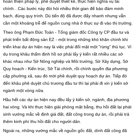
hoàn thiện pháp lý, phê duyệt thiết kế, thực hiện nghĩa vụ tài
chính…Các bước này đòi hỏi nhiều thời gian để bảo đảm minh
bạch, đúng quy trình. Dù tiến độ đã được đẩy nhanh nhưng vẫn
cần một khoảng trễ để nguồn cung nhà ở thực sự đi vào thị trường.
Theo ông Phạm Đức Toản - Tổng giám đốc Công ty CP đầu tư và
phát triển bất động sản EZ - một trong những khó khăn chính khi
triển khai dự án hiện nay là việc phải đối mặt một "rừng" thủ tục. Ví
dụ trong khâu thẩm định hồ sơ phải lấy ý kiến rất nhiều các sở
khác nhau như Sở Nông nghiệp và Môi trường, Sở Xây dựng, Sở
Quy hoạch - Kiến trúc, Sở Tài chính, rồi chính quyền địa phương
cấp phường xã, sau đó mới phê duyệt quy hoạch dự án. Tiếp đó
đến khâu phê duyệt chủ trương đầu tư thì lại phải đi xin ý kiến sở
ngành một vòng nữa.
Hầu hết các dự án hiện nay đều lấy ý kiến sở, ngành, địa phương
hai vòng. Và khi thực hiện giải phóng mặt bằng, thu hồi đất lại phát
sinh vướng mắc về định giá đất, đất công trong dự án, rồi phải trả
thêm kinh phí thu hồi đất cho người dân.
Ngoài ra, những vướng mắc về nguồn gốc đất, dính đất công đã