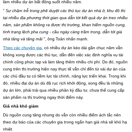
làm nhiều dự án bất động suốt nhiều năm.
"
Sự chậm trễ trong phê duyệt các thủ tục dự án nhà ở, khu đô thị
tại nhiều địa phương thời gian qua dẫn tới kết quả dự án treo nhiều
năm, sản phẩm không ra được thị trường, khan hiếm nguồn cung,
tình trạng lệch pha cung - cầu ngày càng trầm trọng, dẫn tới giá
nhà tăng và tăng mãi
", ông Toản nhấn mạnh.
Theo các chuyên gia
, có nhiều dự án kéo dài gần chục năm vẫn
không xong được các thủ tục, dẫn đến việc xác định nghĩa vụ tài
chính cũng phức tạp và làm tăng thêm nhiều chi phí. Do đó, nguồn
cung trên thị trường hiện nay thực tế vẫn chỉ đến từ vài dự án của
các chủ đầu tư có tiềm lực tài chính, năng lực triển khai. Trong khi
đó, nhiều đại dự án dù đã rục rịch khởi động, song đều là những
dự án lớn, phải trải qua nhiều phân kỳ đầu tư, chưa thể cung cấp
sản phẩm ra thị trường ngay thời điểm này.
Giá nhà khó giảm
Dù nguồn cung tăng nhưng do vẫn còn nhiều điểm ách tắc nên
theo dự báo của các chuyên gia trong ngắn hạn giá nhà sẽ khó hạ
nhiệt.