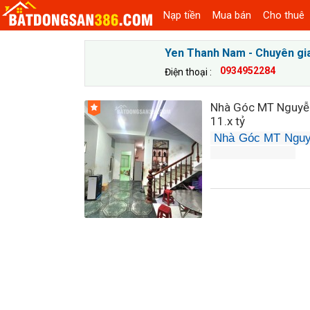
Nạp tiền
Mua bán
Cho thuê
Yen Thanh Nam - Chuyên gi
0934952284
Điện thoại :
Nhà Góc MT Nguyễn
11.x tỷ
 Nhà Góc MT Nguyễ