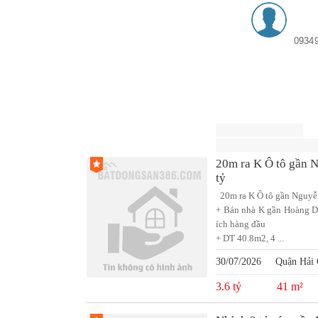
0934
20m ra K Ô tô gần 
tỷ
20m ra K Ô tô gần Nguyễn
+ Bán nhà K gần Hoàng Di
ích hàng đầu
+ DT 40.8m2, 4 ...
30/07/2026
Quận Hải 
3.6 tỷ
41 m²