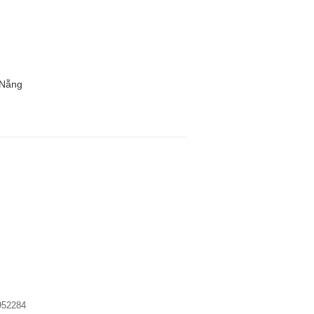
 Nẵng
952284