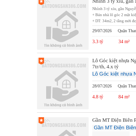
Nhỉnh 3 tỷ xíu, gần
Nhỉnh 3 tỷ xíu, gần Nguyễ
+ Bán nhà lô góc 2 mặt ki
+ DT: 34m2, 2 tầng mới đẹp,
29/07/2026
Quận Tha
3.3 tỷ
34 m²
Lô Góc kiệt nhựa N
7tr/th, 4.x tỷ
Lô Góc kiệt nhựa 
28/07/2026
Quận Tha
4.8 tỷ
84 m²
Gần MT Điện Biên P
 Gần MT Điện Biên