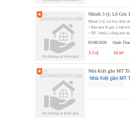
Nhỉnh 3 tỷ, Lô Góc 
Nhỉnh 3 tỷ, Lô Góc Kiệt t
+ Bán nhà lô góc 2 mặt ki
+ DT: 34m2, 2 tầng mới đẹp,
05/08/2026
Quận Tha
3.3 tỷ
34 m²
Nhà Kiệt gần MT Trầ
 Nhà Kiệt gần MT T