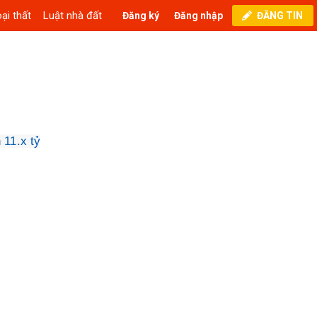
ại thất
Luật nhà đất
Đăng ký
Đăng nhập
ĐĂNG TIN
11.x tỷ