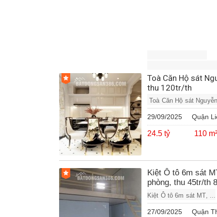
Toà Căn Hộ sát Ng
thu 120tr/th
 Toà Căn Hộ sát Nguyễn
29/09/2025
Quận Li
24.5 tỷ
110 m
Kiệt Ô tô 6m sát M
phòng, thu 45tr/th 8
Kiệt Ô tô 6m sát MT, ...
27/09/2025
Quận T