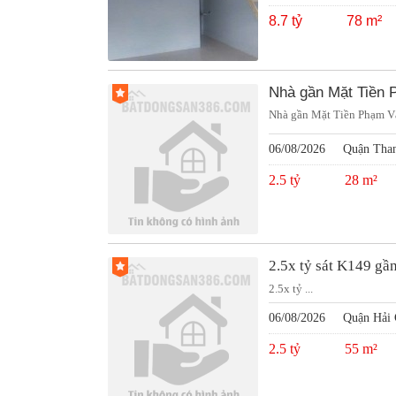
8.7 tỷ
78 m²
Nhà gần Mặt Tiền 
Nhà gần Mặt Tiền Phạm Vă
06/08/2026
Quận Tha
2.5 tỷ
28 m²
2.5x tỷ sát K149 g
2.5x tỷ ...
06/08/2026
Quận Hải 
2.5 tỷ
55 m²